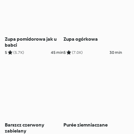
Zupa pomidorowa jak u
Zupa ogórkowa
babci
5
(5.7K)
45 min
5
(7.0K)
30 min
Barszcz czerwony
Purée ziemniaczane
zabielany