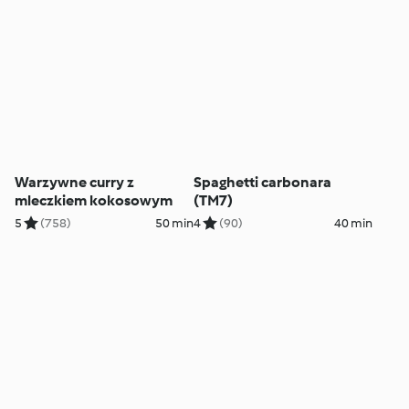
Warzywne curry z
Spaghetti carbonara
mleczkiem kokosowym
(TM7)
5
(758)
50 min
4
(90)
40 min