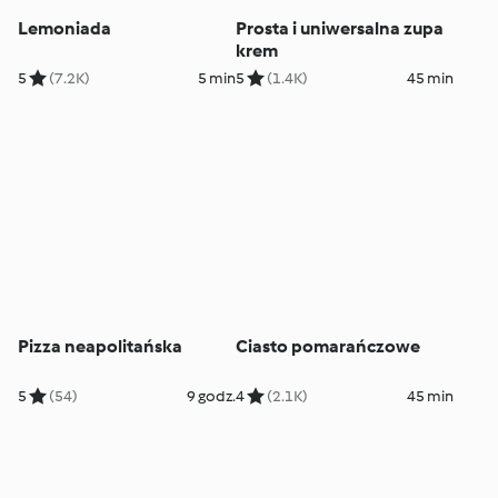
Lemoniada
Prosta i uniwersalna zupa
krem
5
(7.2K)
5 min
5
(1.4K)
45 min
Pizza neapolitańska
Ciasto pomarańczowe
5
(54)
9 godz.
4
(2.1K)
45 min