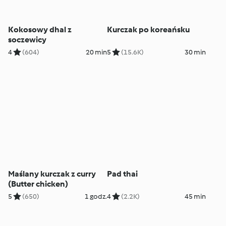
Kokosowy dhal z
Kurczak po koreańsku
soczewicy
4
(604)
20 min
5
(15.6K)
30 min
Maślany kurczak z curry
Pad thai
(Butter chicken)
5
(650)
1 godz.
4
(2.2K)
45 min