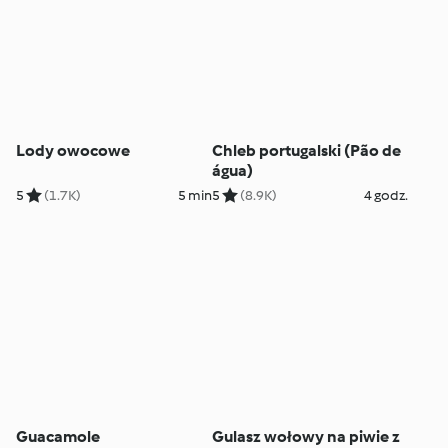
Lody owocowe
Chleb portugalski (Pão de
água)
5
(1.7K)
5 min
5
(8.9K)
4 godz.
Guacamole
Gulasz wołowy na piwie z