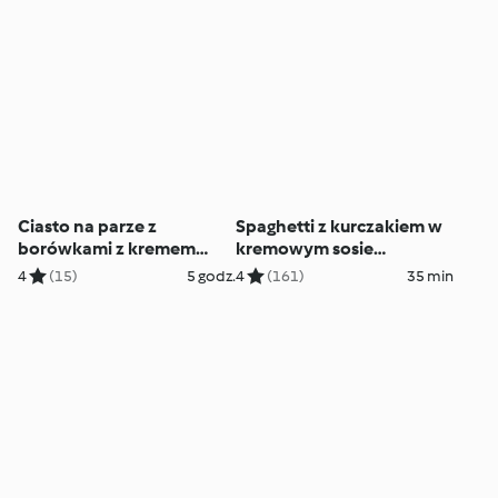
Ciasto na parze z
Spaghetti z kurczakiem w
borówkami z kremem
kremowym sosie
cytrynowym
brokułowym
4
(15)
5 godz.
4
(161)
35 min