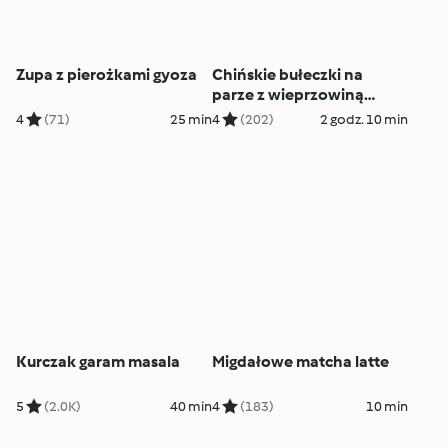
Zupa z pierożkami gyoza
Chińskie bułeczki na
parze z wieprzowiną
(Baozi)
4
(71)
25 min
4
(202)
2 godz. 10 min
Kurczak garam masala
Migdałowe matcha latte
5
(2.0K)
40 min
4
(183)
10 min