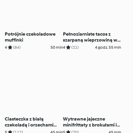
Potrójnie czekoladowe
Pełnoziarniste tacos z
muffinki
szarpaną wieprzowiną w
sosie piwnym
4
(84)
50 min
4
(21)
4 godz. 55 min
Ciasteczka z białą
Wytrawne jajeczne
czekoladą i orzechami
minifrittaty z brokułami i
macadamia
boczkiem
5
(112)
45 min
5
(70)
45 min