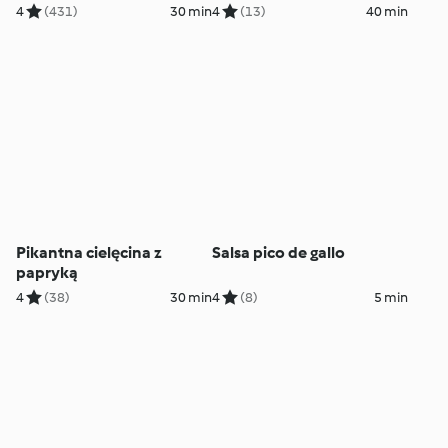
4
(431)
30 min
4
(13)
40 min
Pikantna cielęcina z
Salsa pico de gallo
papryką
4
(38)
30 min
4
(8)
5 min