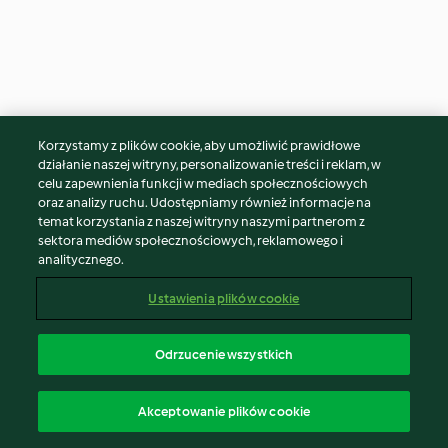
Korzystamy z plików cookie, aby umożliwić prawidłowe
działanie naszej witryny, personalizowanie treści i reklam, w
celu zapewnienia funkcji w mediach społecznościowych
oraz analizy ruchu. Udostępniamy również informacje na
Zupa z ravioli i wołowiną
Cynamonki na parze
temat korzystania z naszej witryny naszymi partnerom z
sektora mediów społecznościowych, reklamowego i
analitycznego.
4
(11)
30 min
3
(111)
50 min
Ustawienia plików cookie
Odrzucenie wszystkich
Akceptowanie plików cookie