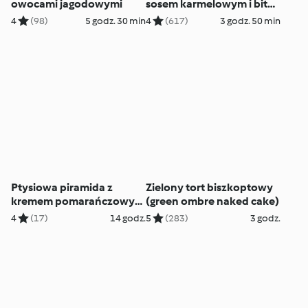
owocami jagodowymi
sosem karmelowym i bitą
śmietaną
4
(98)
5 godz. 30 min
4
(617)
3 godz. 50 min
Ptysiowa piramida z
Zielony tort biszkoptowy
kremem pomarańczowym
(green ombre naked cake)
(Croquembouche)
4
(17)
14 godz.
5
(283)
3 godz.