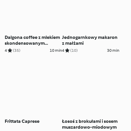
Dalgona coffee z mlekiem
Jednogarnkowy makaron
skondensowanym
z małżami
(mrożona kawa po
4
(35)
10 min
4
(10)
30 min
koreańsku)
Frittata Caprese
Łosoś z brokułami i sosem
muszardowo-miodowym