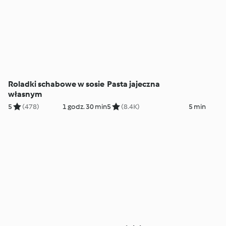
Roladki schabowe w sosie
Pasta jajeczna
własnym
5
(478)
1 godz. 30 min
5
(8.4K)
5 min