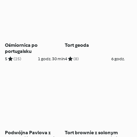
Ośmiornica po
Tort geoda
portugalsku
5
(25)
1 godz. 30 min
4
(8)
6 godz.
Podwójna Pavlova z
Tort brownie z solonym