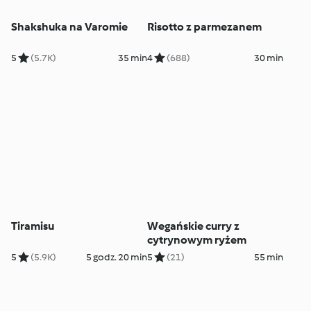
Shakshuka na Varomie
Risotto z parmezanem
5
(5.7K)
35 min
4
(688)
30 min
Tiramisu
Wegańskie curry z
cytrynowym ryżem
5
(5.9K)
5 godz. 20 min
5
(21)
55 min