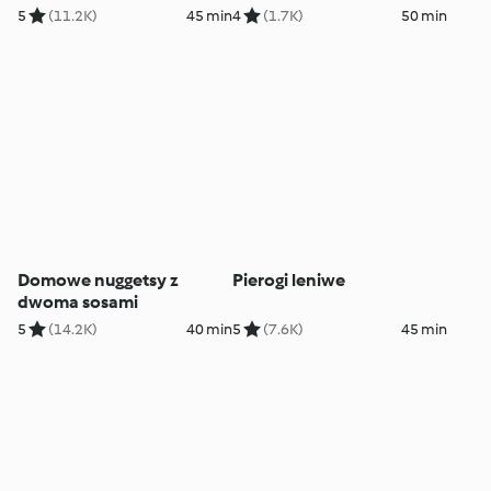
5
(11.2K)
45 min
4
(1.7K)
50 min
Domowe nuggetsy z
Pierogi leniwe
dwoma sosami
5
(14.2K)
40 min
5
(7.6K)
45 min