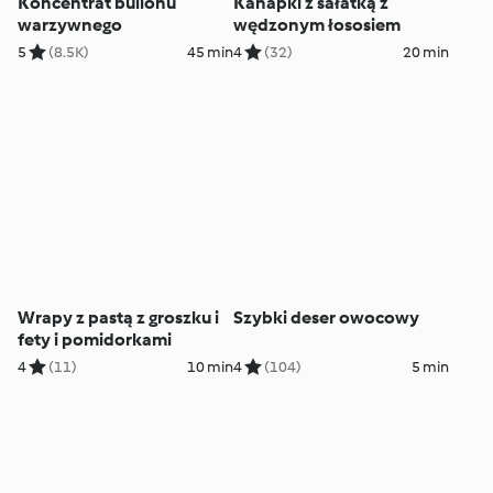
Koncentrat bulionu
Kanapki z sałatką z
warzywnego
wędzonym łososiem
5
(8.5K)
45 min
4
(32)
20 min
Wrapy z pastą z groszku i
Szybki deser owocowy
fety i pomidorkami
4
(11)
10 min
4
(104)
5 min