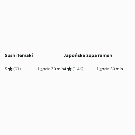
Sushi temaki
Japońska zupa ramen
5
(31)
1 godz. 30 min
4
(1.4K)
1 godz. 50 min