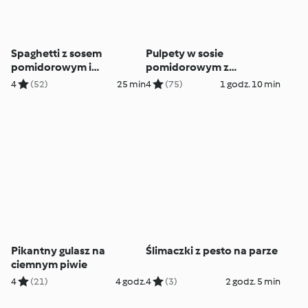
Spaghetti z sosem
Pulpety w sosie
pomidorowym i
pomidorowym z
pieczarkami
pieczarkami
4
(52)
25 min
4
(75)
1 godz. 10 min
Pikantny gulasz na
Ślimaczki z pesto na parze
ciemnym piwie
4
(21)
4 godz.
4
(3)
2 godz. 5 min