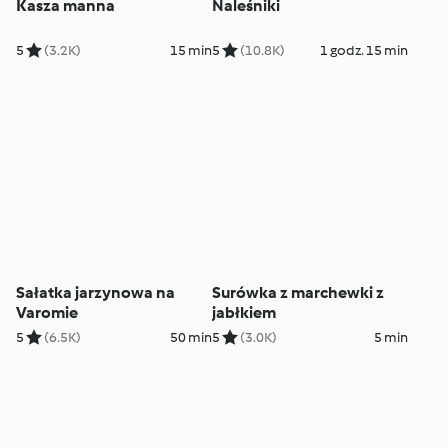
Kasza manna
Naleśniki
5
(3.2K)
15 min
5
(10.8K)
1 godz. 15 min
Sałatka jarzynowa na
Surówka z marchewki z
Varomie
jabłkiem
5
(6.5K)
50 min
5
(3.0K)
5 min