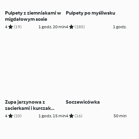
Pulpety z ziemniakami w
Pulpety po myśliwsku
migdałowym sosie
4
(19)
1 godz. 20 min
4
(285)
1 godz.
Zupa jarzynowa z
Soczewicówka
zacierkami i kurczak
szarpany BBQ z
4
(20)
1 godz. 15 min
4
(16)
50 min
pampuchami i bułkami