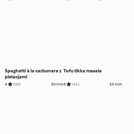
Spaghetti à la carbonara z
Tofu tikka masala
pistacjami
4
(40)
30 min
4
(41)
55 min