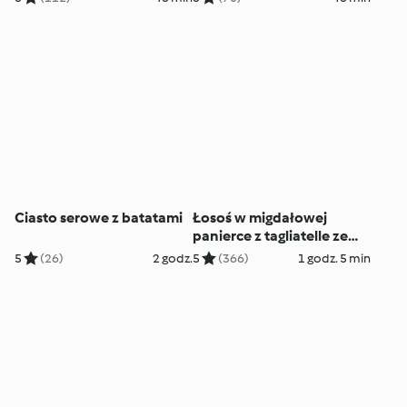
Ciasto serowe z batatami
Łosoś w migdałowej
panierce z tagliatelle ze
szparagami
5
(26)
2 godz.
5
(366)
1 godz. 5 min