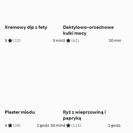
Kremowy dip z fety
Daktylowo-orzechowe
kulki mocy
5
(22)
5 min
5
(62)
20 min
Plaster miodu
Ryż z wieprzowiną i
papryką
4
(28)
1 godz. 30 min
4
(113)
1 godz.