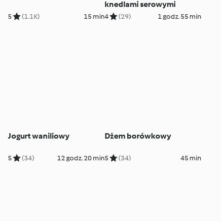
knedlami serowymi
5
(1.1K)
15 min
4
(29)
1 godz. 55 min
Jogurt waniliowy
Dżem borówkowy
5
(34)
12 godz. 20 min
5
(34)
45 min