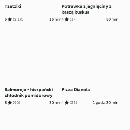
Tzatziki
Potrawka z jagnięciny z
kaszą kuskus
5
(2.1K)
15 min
4
(3)
50 min
Salmorejo - hiszpański
Pizza Diavola
chłodnik pomidorowy
5
(90)
30 min
4
(31)
1 godz. 30 min