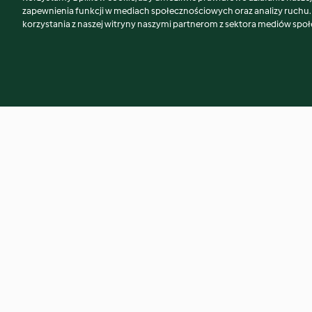
Może spodoba Ci się również...
zapewnienia funkcji w mediach społecznościowych oraz analizy ruchu
korzystania z naszej witryny naszymi partnerom z sektora mediów spo
Pierniczki alpejskie
Ciasto ucierane z 
kruszonką
4.7
(4.1K)
4.8
(4K)
© Copyright 2026