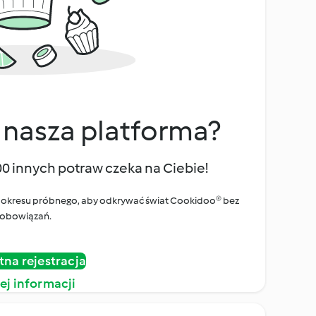
 nasza platforma?
00 innych potraw czeka na Ciebie!
ego okresu próbnego, aby odkrywać świat Cookidoo® bez
obowiązań.
tna rejestracja
ej informacji