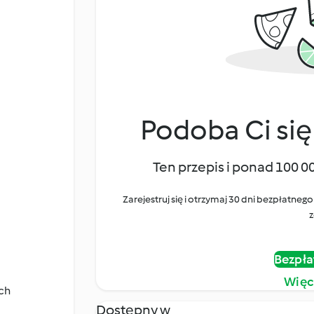
Podoba Ci się
Ten przepis i ponad 100 0
Zarejestruj się i otrzymaj 30 dni bezpłatn
z
Bezpła
Więc
ch
Dostępny w