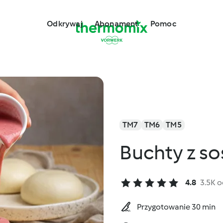
Odkrywaj
Abonament
Pomoc
TM7
TM6
TM5
Buchty z s
4.8
3.5K 
Przygotowanie 30 min