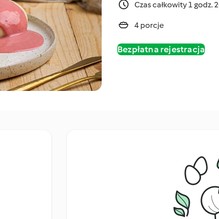
Czas całkowity 1 godz. 
4 porcje
Bezpłatna rejestracja