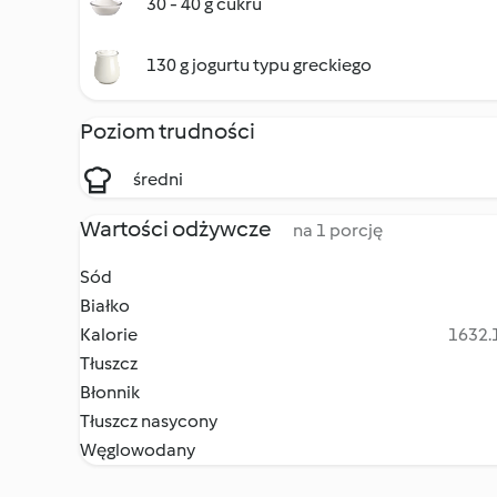
30 - 40 g cukru
130 g jogurtu typu greckiego
Poziom trudności
średni
Wartości odżywcze
na 1 porcję
Sód
Białko
Kalorie
1632.1
Tłuszcz
Błonnik
Tłuszcz nasycony
Węglowodany