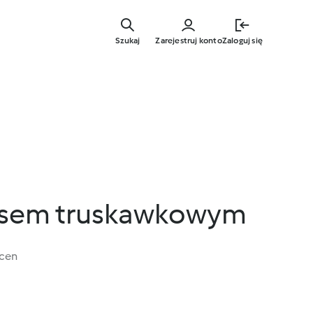
Przejdź
do
Szukaj
Zarejestruj konto
Zaloguj się
głównej
treści
osem truskawkowym
ocen