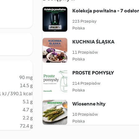
Kolekcja powitalna - 7 odsł
223 Przepisy
Polska
KUCHNIA ŚLĄSKA
11 Przepisów
Polska
PROSTE POMYSŁY
90 mg
214 Przepisów
14.5 g
Polska
 kJ / 390.1 kcal
5.1 g
Wiosenne hity
4.7 g
10 Przepisów
2.2 g
Polska
72.4 g