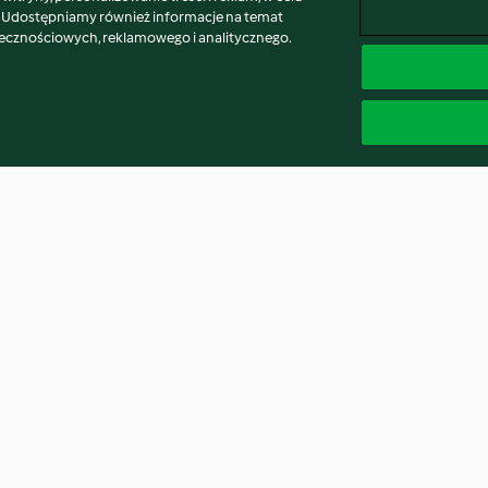
. Udostępniamy również informacje na temat
łecznościowych, reklamowego i analitycznego.
owocami i
Czekoladowe muffinki
Sernik wiedeńsk
4.8
(4.3K)
4.8
(5.7K)