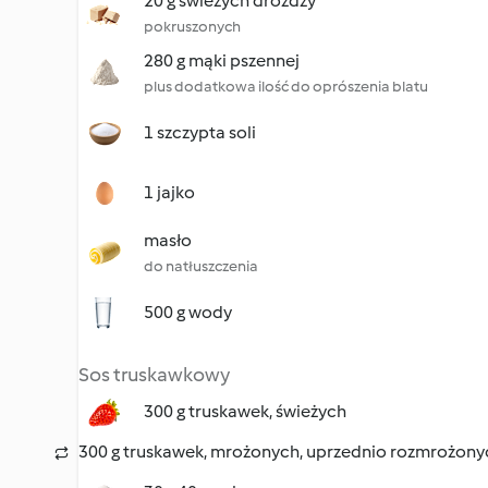
20 g świeżych drożdży
pokruszonych
280 g mąki pszennej
plus dodatkowa ilość do oprószenia blatu
1 szczypta soli
1 jajko
masło
do natłuszczenia
500 g wody
Sos truskawkowy
300 g truskawek, świeżych
300 g truskawek, mrożonych, uprzednio rozmrożony