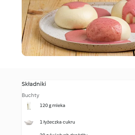
Składniki
Buchty
120 g mleka
1 łyżeczka cukru