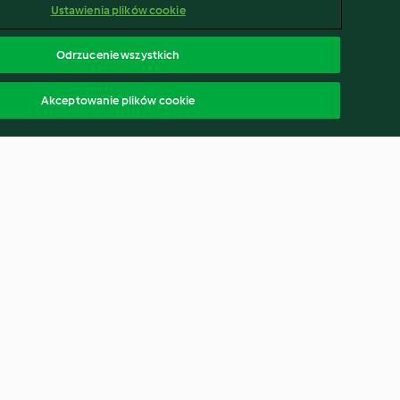
Ustawienia plików cookie
Odrzucenie wszystkich
Akceptowanie plików cookie
i
Szybkie ciasto ze śliwkami
4.8
(6.7K)