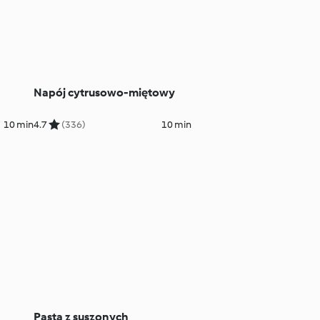
Napój cytrusowo-miętowy
10 min
4.7
(336)
10 min
Pasta z suszonych