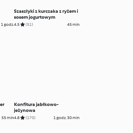
Szaszłyki z kurczaka z ryżem i
sosem jogurtowym
1 godz.
4.5
(51)
45 min
ier
Konfitura jabłkowo-
jeżynowa
55 min
4.8
(170)
1 godz. 30 min