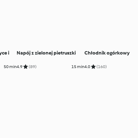
yce i
Napój z zielonej pietruszki
Chłodnik ogórkowy
50 min
4.9
(89)
15 min
4.0
(160)