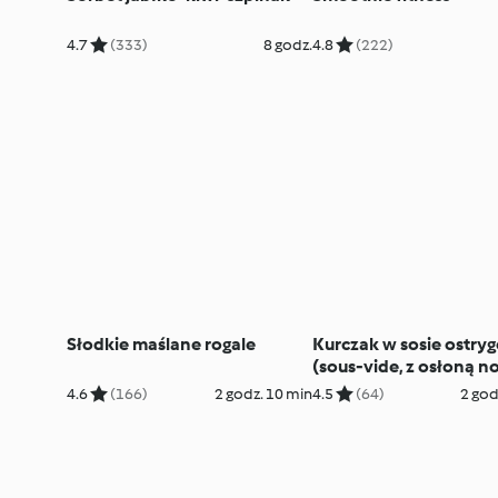
4.7
(333)
8 godz.
4.8
(222)
Słodkie maślane rogale
Kurczak w sosie ostr
(sous-vide, z osłoną n
miksującego) z ryżem
4.6
(166)
2 godz. 10 min
4.5
(64)
2 god
jaśminowym