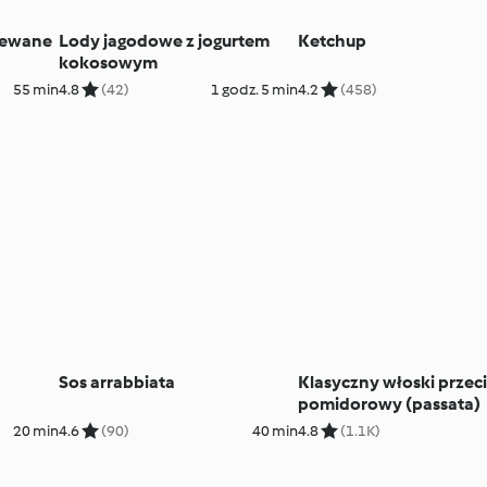
ziewane
Lody jagodowe z jogurtem
Ketchup
kokosowym
55 min
4.8
(42)
1 godz. 5 min
4.2
(458)
Sos arrabbiata
Klasyczny włoski przec
pomidorowy (passata)
20 min
4.6
(90)
40 min
4.8
(1.1K)