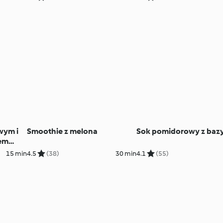
wym i
Smoothie z melona
Sok pomidorowy z bazy
iem
15 min
4.5
(38)
30 min
4.1
(55)