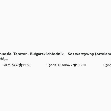
 sosie
Tarator - Bułgarski chłodnik
Sos warzywny (ortolan
TM6,
30 min
4.6
(276)
1 godz. 10 min
4.7
(170)
1 god