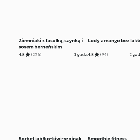
Ziemniaki z fasolką, szynką i
Lody z mango bez lakt
sosem berneńskim
4.5
(226)
1 godz.
4.5
(94)
2 god
Sorbet jabłko-kiwi-szpinak
Smoothie fitness