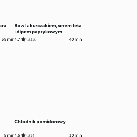
ara
Bowl z kurczakiem, serem feta
i dipem paprykowym
55 min
4.7
(313)
40 min
,
Chłodnik pomidorowy
5 min
4.5
(33)
30 min