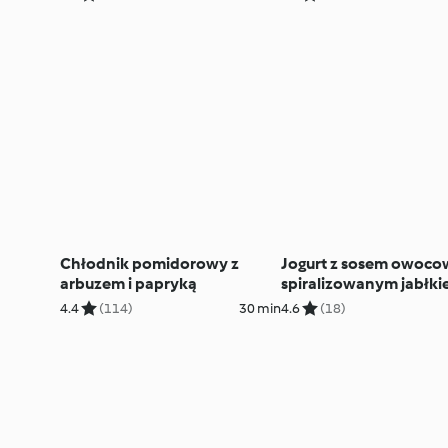
Chłodnik pomidorowy z
Jogurt z sosem owoco
arbuzem i papryką
spiralizowanym jabłk
(TM6)
4.4
(114)
30 min
4.6
(18)