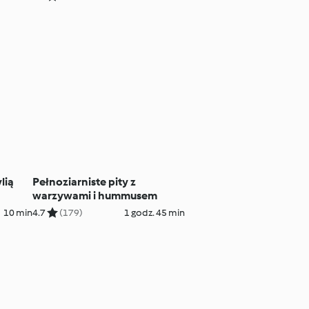
lią
Pełnoziarniste pity z
warzywami i hummusem
10 min
4.7
(179)
1 godz. 45 min