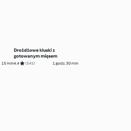
Drożdżowe kluski z
gotowanym mięsem
15 min
4.4
(545)
1 godz. 30 min