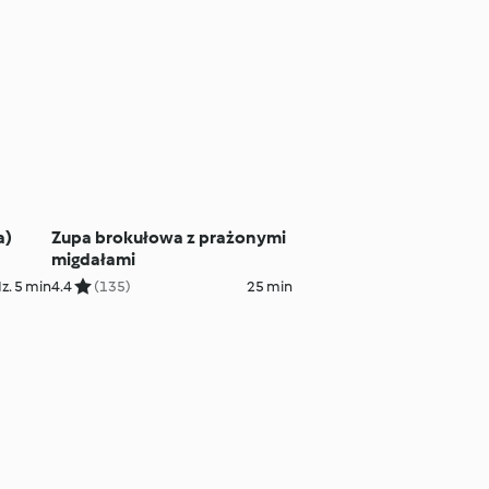
a)
Zupa brokułowa z prażonymi
migdałami
z. 5 min
4.4
(135)
25 min