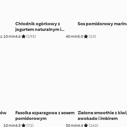
a
Chłodnik ogórkowy z
Sos pomidorowy marin
jogurtem naturalnym i
awokado
z. 10 min
4.6
(193)
40 min
5.0
(10)
ców
Fasolka szparagowa z sosem
Zielone smoothie z kiwi
pomidorowym
awokado i imbirem
10 min
4.5
(72)
30 min
4.4
(162)