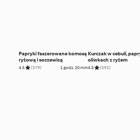
Papryki faszerowane komosą
Kurczak w cebuli, papr
ryżową i soczewicą
oliwkach z ryżem
4.5
(379)
1 godz. 20 min
4.5
(592)