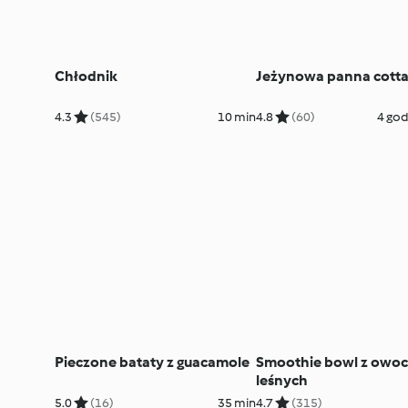
Chłodnik
Jeżynowa panna cott
4.3
(545)
10 min
4.8
(60)
4 god
Pieczone bataty z guacamole
Smoothie bowl z owo
leśnych
5.0
(16)
35 min
4.7
(315)