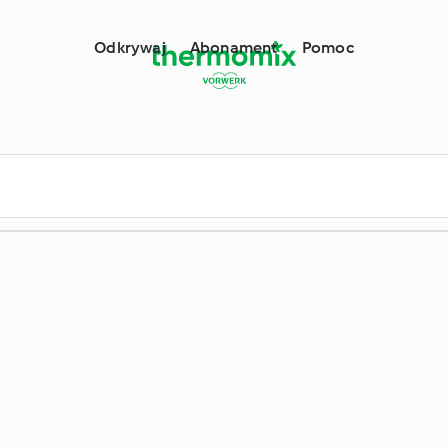
ermomix®
Odkrywaj
Abonament
Pomoc