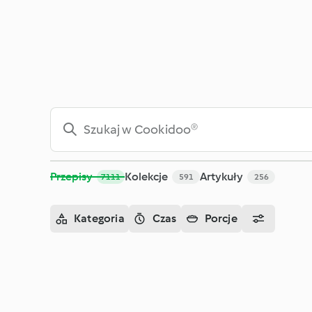
Szukaj - Cookidoo® – oficjalna platforma z przepisami na Th
Przepisy
Kolekcje
Artykuły
7111
591
256
Kategoria
Czas
Porcje