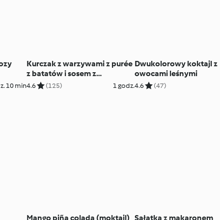
ozy
Kurczak z warzywami z purée
Dwukolorowy koktajl z
z batatów i sosem z
owocami leśnymi
nerkowców
z. 10 min
4.6
(125)
1 godz.
4.6
(47)
Mango piña colada (moktajl)
Sałatka z makaronem