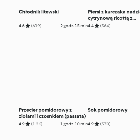
Chłodnik litewski
Piersi z kurczaka nad
cytrynową ricottą z
pomidorowym risotto
4.6
(619)
2 godz. 15 min
4.4
(364)
Przecier pomidorowy z
Sok pomidorowy
ziołami i czosnkiem (passata)
4.9
(1.2K)
1 godz. 10 min
4.9
(570)