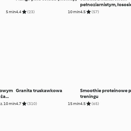
pełnoziarnistym, łososi
koperkowym dressingi
5 min
4.4
(23)
10 min
4.5
(57)
ygowym
Granita truskawkowa
Smoothie proteinowe 
oża
treningu
z. 10 min
4.7
(310)
15 min
4.5
(65)