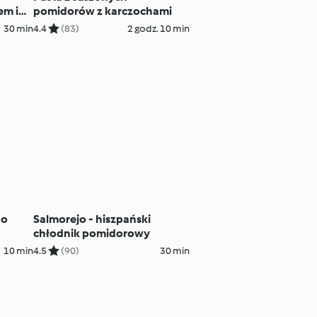
em i
pomidorów z karczochami
em
30 min
4.4
(83)
2 godz. 10 min
po
Salmorejo - hiszpański
chłodnik pomidorowy
10 min
4.5
(90)
30 min