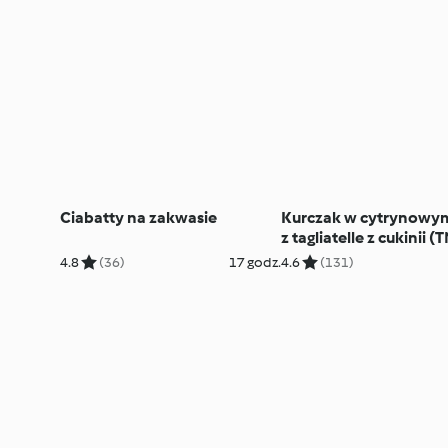
Ciabatty na zakwasie
Kurczak w cytrynowym
z tagliatelle z cukinii (
TM7)
4.8
(36)
17 godz.
4.6
(131)