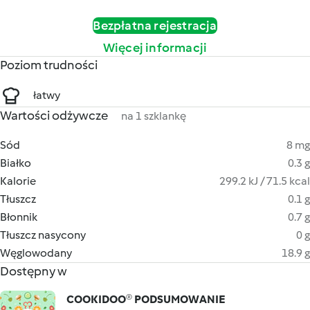
Bezpłatna rejestracja
Więcej informacji
Poziom trudności
łatwy
Wartości odżywcze
na 1 szklankę
Sód
8 mg
Białko
0.3 g
Kalorie
299.2 kJ / 71.5 kcal
Tłuszcz
0.1 g
Błonnik
0.7 g
Tłuszcz nasycony
0 g
Węglowodany
18.9 g
Dostępny w
COOKIDOO® PODSUMOWANIE