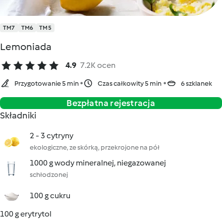
TM7
TM6
TM5
Lemoniada
4.9
7.2K ocen
Przygotowanie 5 min
Czas całkowity 5 min
6 szklanek
Bezpłatna rejestracja
Składniki
2 - 3 cytryny
ekologiczne, ze skórką, przekrojone na pół
1000 g wody mineralnej, niegazowanej
schłodzonej
100 g cukru
100 g erytrytol