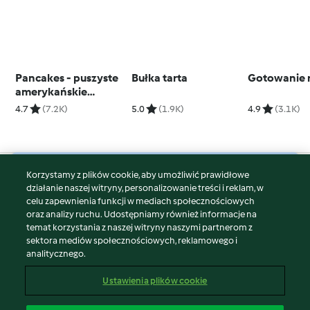
Pancakes - puszyste
Bułka tarta
Gotowanie 
amerykańskie
naleśniki
4.7
(7.2K)
5.0
(1.9K)
4.9
(3.1K)
Korzystamy z plików cookie, aby umożliwić prawidłowe
© Copyright 2026
działanie naszej witryny, personalizowanie treści i reklam, w
celu zapewnienia funkcji w mediach społecznościowych
Warunki korzystania
oraz analizy ruchu. Udostępniamy również informacje na
Polityka prywatności
temat korzystania z naszej witryny naszymi partnerom z
Disclaimer
sektora mediów społecznościowych, reklamowego i
analitycznego.
Znak wydawcy
Pliki cookie
Ustawienia plików cookie
Zgłoś treść