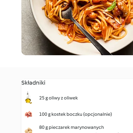
Składniki
25 g oliwy z oliwek
100 g kostek boczku (opcjonalnie)
80 g pieczarek marynowanych