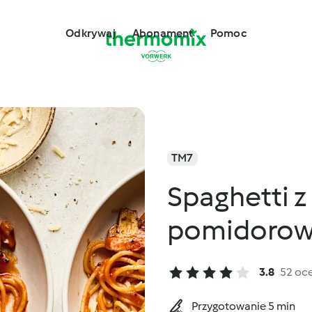
Odkrywaj
Abonament
Pomoc
TM7
Spaghetti 
pomidorowy
3.8
52 oc
Przygotowanie 5 min