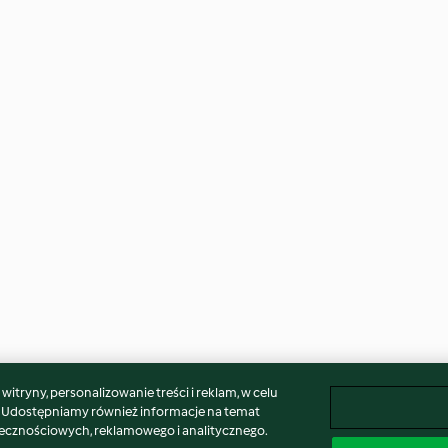
itryny, personalizowanie treści i reklam, w celu
. Udostępniamy również informacje na temat
łecznościowych, reklamowego i analitycznego.