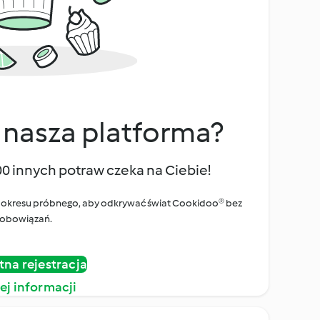
 nasza platforma?
00 innych potraw czeka na Ciebie!
ego okresu próbnego, aby odkrywać świat Cookidoo® bez
obowiązań.
tna rejestracja
ej informacji