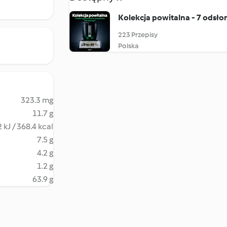
Kolekcja powitalna - 7 odsł
223 Przepisy
Polska
323.3 mg
11.7 g
 kJ / 368.4 kcal
7.5 g
4.2 g
1.2 g
63.9 g