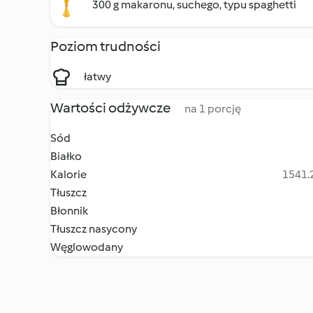
300 g makaronu, suchego, typu spaghetti
Poziom trudności
łatwy
Wartości odżywcze
na 1 porcję
Sód
Białko
Kalorie
1541.2
Tłuszcz
Błonnik
Tłuszcz nasycony
Węglowodany