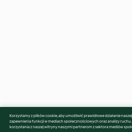
Korzystamy z plików cookie, aby umożliwić prawidłowe działanie naszej w
Może spodoba Ci się również...
zapewnienia funkcji w mediach społecznościowych oraz analizy ruchu
korzystania z naszej witryny naszymi partnerom z sektora mediów spo