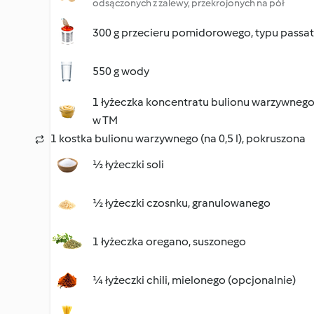
odsączonych z zalewy, przekrojonych na pół
300 g przecieru pomidorowego, typu passa
550 g wody
1 łyżeczka koncentratu bulionu warzywneg
w TM
1 kostka bulionu warzywnego (na 0,5 l), pokruszona
½ łyżeczki soli
½ łyżeczki czosnku, granulowanego
1 łyżeczka oregano, suszonego
¼ łyżeczki chili, mielonego (opcjonalnie)