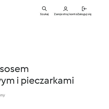
Przejdź
do
Szukaj
Zarejestruj konto
Zaloguj się
głównej
treści
z sosem
m i pieczarkami
eny