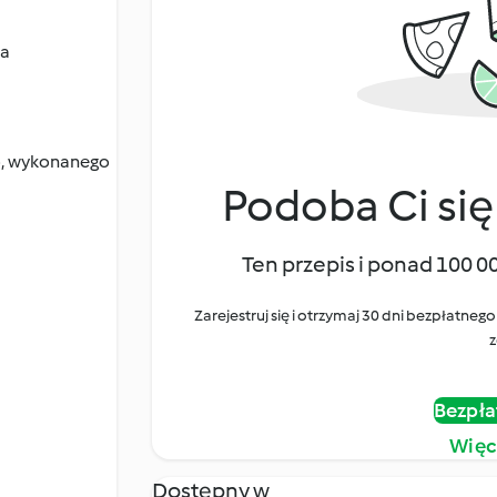
ta
o, wykonanego
Podoba Ci się
Ten przepis i ponad 100 0
Zarejestruj się i otrzymaj 30 dni bezpłatn
z
Bezpła
Więc
Dostępny w