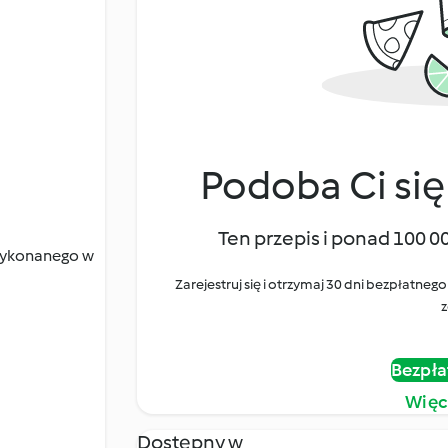
Podoba Ci się
Ten przepis i ponad 100 0
 wykonanego w
Zarejestruj się i otrzymaj 30 dni bezpłatn
z
Bezpła
Więc
Dostępny w