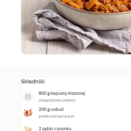
Składniki
800 g kapusty kiszonej
odsączonej z zalewy
200 g cebuli
przekrojonej na pół
2 ząbki czosnku