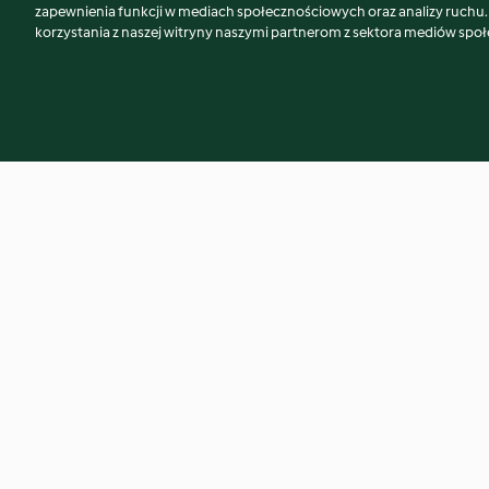
Może spodoba Ci się również...
zapewnienia funkcji w mediach społecznościowych oraz analizy ruchu
korzystania z naszej witryny naszymi partnerom z sektora mediów spo
Zupa grzybowa
Pieczeń rzymska
4.1
(926)
4.6
(505)
© Copyright 2026