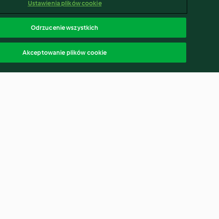
Ustawienia plików cookie
Odrzucenie wszystkich
Akceptowanie plików cookie
m pieczarkowym
Surówka z białej kapusty z
sosem rzodkiewkowym
3.4
(210)