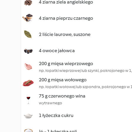
4 ziarna ziela angielskiego
4 ziarna pieprzu czarnego
2 liście laurowe, suszone
4 owoce jałowca
200 g mięsa wieprzowego
np. łopatki wieprzowej lub szynki, pokrojonego w 
200 g mięsa wołowego
np. łopatki wołowej lub szpondra, pokrojonego w 
75 g czerwonego wina
wytrawnego
1 łyżeczka cukru
½ - 1 łyżeczka soli