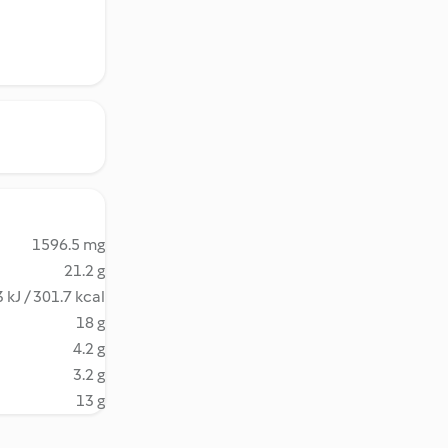
1596.5 mg
21.2 g
 kJ / 301.7 kcal
18 g
4.2 g
3.2 g
13 g