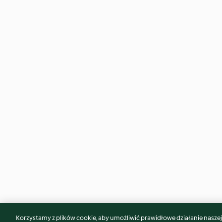
Korzystamy z plików cookie, aby umożliwić prawidłowe działanie naszej w