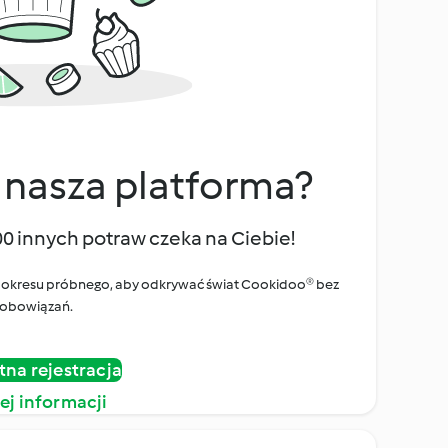
 nasza platforma?
00 innych potraw czeka na Ciebie!
ego okresu próbnego, aby odkrywać świat Cookidoo® bez
obowiązań.
tna rejestracja
ej informacji