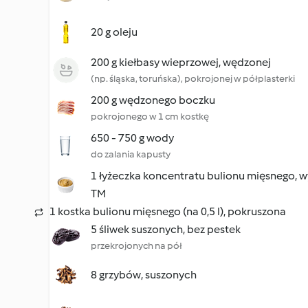
20 g oleju
200 g kiełbasy wieprzowej, wędzonej
(np. śląska, toruńska), pokrojonej w półplasterki
200 g wędzonego boczku
pokrojonego w 1 cm kostkę
650 - 750 g wody
do zalania kapusty
1 łyżeczka koncentratu bulionu mięsnego,
TM
1 kostka bulionu mięsnego (na 0,5 l), pokruszona
5 śliwek suszonych, bez pestek
przekrojonych na pół
8 grzybów, suszonych