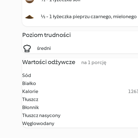
½ - 1 łyżeczka pieprzu czarnego, mielonego
Poziom trudności
średni
Wartości odżywcze
na 1 porcję
Sód
Białko
Kalorie
1263
Tłuszcz
Błonnik
Tłuszcz nasycony
Węglowodany