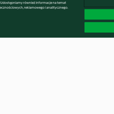
. Udostępniamy również informacje na temat
łecznościowych, reklamowego i analitycznego.
Koncentrat bulionu mięsnego
Jajka z farsze
4.9
(1.3K)
4.1
(372)