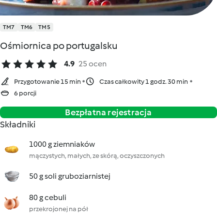
TM7
TM6
TM5
Ośmiornica po portugalsku
4.9
25 ocen
Przygotowanie 15 min
Czas całkowity 1 godz. 30 min
6 porcji
Bezpłatna rejestracja
Składniki
1000 g ziemniaków
mączystych, małych, ze skórą, oczyszczonych
50 g soli gruboziarnistej
80 g cebuli
przekrojonej na pół