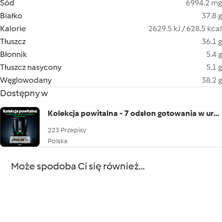
Sód
6994.2 mg
Białko
37.8 g
Kalorie
2629.5 kJ / 628.5 kcal
Tłuszcz
36.1 g
Błonnik
5.4 g
Tłuszcz nasycony
5.1 g
Węglowodany
38.2 g
Dostępny w
Kolekcja powitalna - 7 odsłon gotowania w urządzeniu Thermomix®
223 Przepisy
Polska
Może spodoba Ci się również...