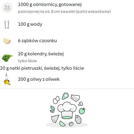
1000 g ośmiornicy, gotowanej
pokrojonej na ok. 8 cm kawałki (patrz wskazówka)
100 g wody
6 ząbków czosnku
20 g kolendry, świeżej
tylko liście
20 g natki pietruszki, świeżej, tylko liście
200 g oliwy z oliwek