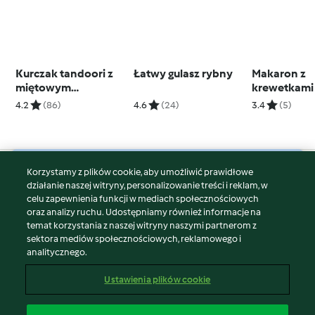
Kurczak tandoori z
Łatwy gulasz rybny
Makaron z
miętowym
krewetkami
dressingiem
(TM7)
4.2
(86)
4.6
(24)
3.4
(5)
Korzystamy z plików cookie, aby umożliwić prawidłowe
© Copyright 2026
działanie naszej witryny, personalizowanie treści i reklam, w
celu zapewnienia funkcji w mediach społecznościowych
Warunki korzystania
oraz analizy ruchu. Udostępniamy również informacje na
Polityka prywatności
temat korzystania z naszej witryny naszymi partnerom z
Disclaimer
sektora mediów społecznościowych, reklamowego i
analitycznego.
Znak wydawcy
Pliki cookie
Ustawienia plików cookie
Zgłoś treść
Odstąp od umowy