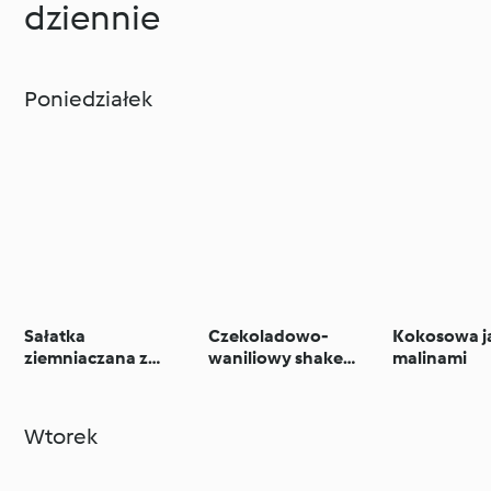
dziennie
Poniedziałek
Sałatka
Czekoladowo-
Kokosowa j
ziemniaczana z
waniliowy shake
malinami
tuńczykiem i
proteinowy
szparagami
Wtorek