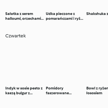
Sałatka z serem
Udka pieczone z
Shakshuka z
halloumi, orzechami i
pomarańczami i ryż
granatem
basmati z
rodzynkami
Czwartek
Indyk w sosie pesto z
Pomidory
Bowl z ryżem
kaszą bulgur z
faszerowane
łososiem
warzywami
makaronem z
mozzarellą