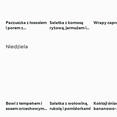
Paczuszka z łososiem
Sałatka z komosą
Wrapy capr
i porem z
ryżową, jarmużem i
ziemniakami
jajkiem
Niedziela
Bowl z tempehem i
Sałatka z wołowiną,
Koktajl śni
sosem orzechowym
rukolą i pomidorkami
bananowo-
(TM6, TM7)
orzechowy