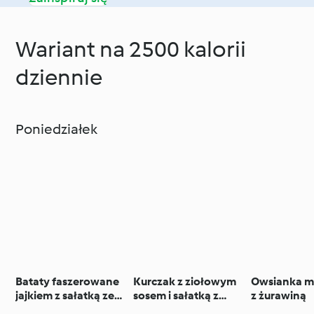
Wariant na 2500 kalorii
dziennie
Poniedziałek
Bataty faszerowane
Kurczak z ziołowym
Owsianka m
jajkiem z sałatką ze
sosem i sałatką z
z żurawiną
szpinaku
fasoli z pesto z rukoli