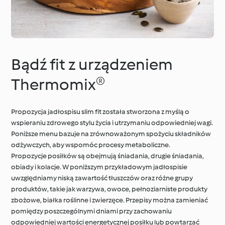
Bądź fit z urządzeniem
Thermomix®
Propozycja jadłospisu slim fit została stworzona z myślą o
wspieraniu zdrowego stylu życia i utrzymaniu odpowiedniej wagi.
Poniższe menu bazuje na zrównoważonym spożyciu składników
odżywczych, aby wspomóc procesy metaboliczne.
Propozycje posiłków są obejmują śniadania, drugie śniadania,
obiady i kolacje. W poniższym przykładowym jadłospisie
uwzględniamy niską zawartość tłuszczów oraz różne grupy
produktów, takie jak warzywa, owoce, pełnoziarniste produkty
zbożowe, białka roślinne i zwierzęce. Przepisy można zamieniać
pomiędzy poszczególnymi dniami przy zachowaniu
odpowiedniej wartości energetycznej posiłku lub powtarzać