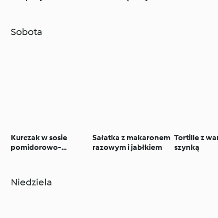
kurczakiem i salsą z
greckim
borówkami
awokado
Sobota
Kurczak w sosie
Sałatka z makaronem
Tortille z w
pomidorowo-
razowym i jabłkiem
szynką
paprykowym z
kuskusem z fetą i
cukinią
Niedziela