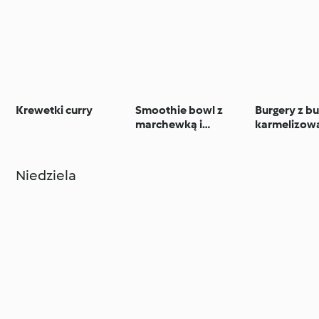
Krewetki curry
Smoothie bowl z
Burgery z bu
marchewką i
karmelizow
orzechami
cebulą
Niedziela