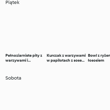
Piątek
Pełnoziarniste pity z
Kurczak z warzywami
Bowl z ryżem
warzywami i
w papilotach z sosem
łososiem
hummusem
estragonowym
Sobota