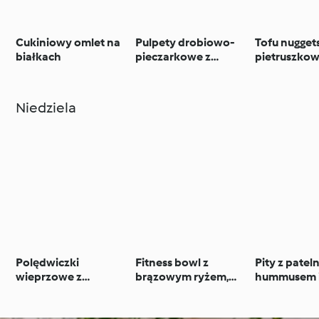
Cukiniowy omlet na
Pulpety drobiowo-
Tofu nugget
białkach
pieczarkowe z
pietruszko
brokułowym ryżem,
nerkowcow
lekkim sosem
kaszą bulgu
chrzanowym i
Niedziela
surówką
Polędwiczki
Fitness bowl z
Pity z pateln
wieprzowe z
brązowym ryżem,
hummusem 
selerowym purée i
fasolką szparagową,
warzywami
sosem kaparowo-
kurczakiem i ciepłą