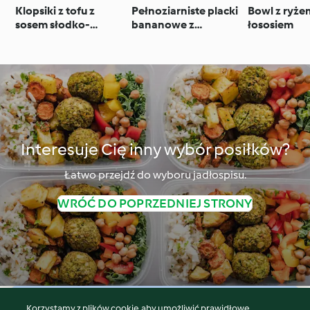
Klopsiki z tofu z
Pełnoziarniste placki
Bowl z ryżem
sosem słodko-
bananowe z
łososiem
kwaśnym i
migdałami
ananasowym ryżem
Interesuje Cię inny wybór posiłków?
Łatwo przejdź do wyboru jadłospisu.
WRÓĆ DO POPRZEDNIEJ STRONY
Korzystamy z plików cookie, aby umożliwić prawidłowe