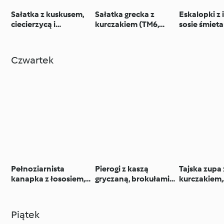
Sałatka z kuskusem,
Sałatka grecka z
Eskalopki z
ciecierzycą i
kurczakiem (TM6,
sosie śmie
pieczonymi
TM7)
musztardo
warzywami z sosem
ziemniakami
tahini (TM6, TM7)
surówką
Czwartek
Pełnoziarnista
Pierogi z kaszą
Tajska zupa 
kanapka z łososiem,
gryczaną, brokułami i
kurczakiem,
awokado i rukolą
twarogiem
jarmużem i
makaronem z
mung
Piątek