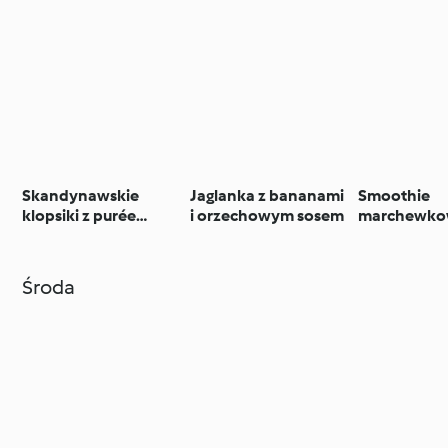
Skandynawskie
Jaglanka z bananami
Smoothie
klopsiki z purée
i orzechowym sosem
marchewko
ziemniaczanym
kokosowe
Środa