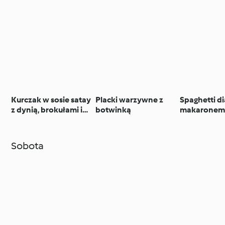
Kurczak w sosie satay
Placki warzywne z
Spaghetti di
z dynią, brokułami i
botwinką
makarone
kaszą pęczak
pełnoziarni
(TM5, TM6)
Sobota