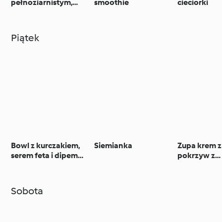
pełnoziarnistym,
smoothie
cieciorki
kurczakiem i
brokułami
Piątek
Bowl z kurczakiem,
Siemianka
Zupa krem z
serem feta i dipem
pokrzyw z
paprykowym
aromatyczn
Sobota