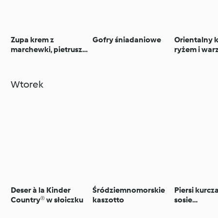
Zupa krem z
Gofry śniadaniowe
Orientalny 
marchewki, pietruszki
ryżem i wa
i quinoa
na parze
Wtorek
Deser à la Kinder
Śródziemnomorskie
Piersi kurcz
Country® w słoiczku
kaszotto
sosie
brzoskwin