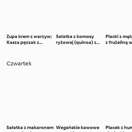
Zupa krem z warzyw;
Sałatka z komosy
Placki z mąk
Kasza pęczak z
ryżowej (quinoa) z
z frużeliną 
indykiem i
pieczoną dynią i
koktajl z o
warzywami
granatem
leśnych
Czwartek
Sałatka z makaronem
Wegańskie kawowe
Placek z h