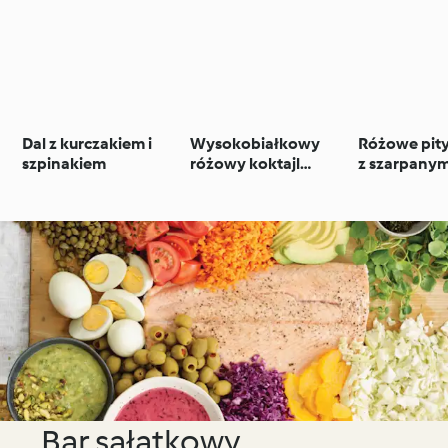
Dal z kurczakiem i
Wysokobiałkowy
Różowe pity
szpinakiem
różowy koktajl
z szarpany
śniadaniowy
kurczakiem
Bar sałatkowy