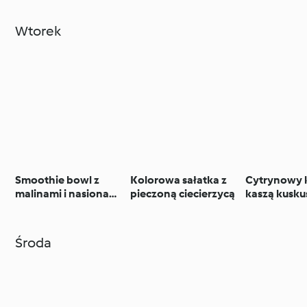
Wtorek
Smoothie bowl z
Kolorowa sałatka z
Cytrynowy 
malinami i nasionami
pieczoną ciecierzycą
kaszą kuskus
chia
cukiniowo-
jogurtowym
Środa