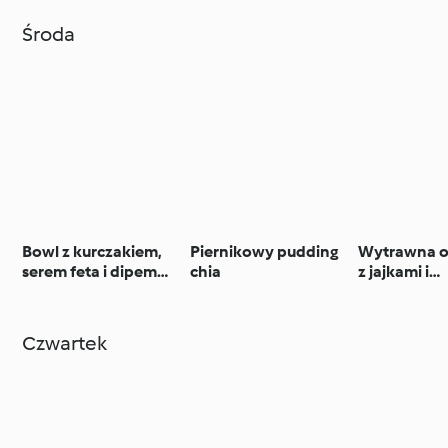
Środa
Bowl z kurczakiem,
Piernikowy pudding
Wytrawna o
serem feta i dipem
chia
z jajkami i
paprykowym
zrumienion
pieczarkam
Czwartek