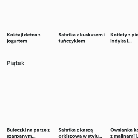
Koktajl detox z
Sałatka z kuskusem i
Kotlety z pie
jogurtem
tuńczykiem
indyka i
pełnoziarnis
orkiszowej
Piątek
Bułeczki na parze z
Sałatka z kaszą
Owsianka 
szarpanym
orkiszową w stylu
z malinami i