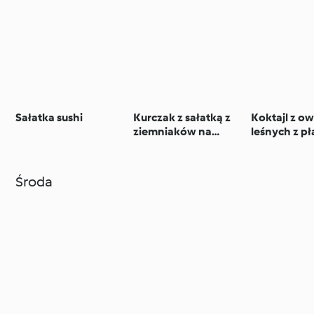
Sałatka sushi
Kurczak z sałatką z
Koktajl z 
ziemniaków na
leśnych z p
ciepło
jaglanymi
Środa