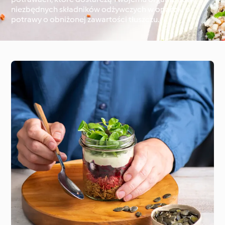
niezbędnych składników odżywczych w oparciu o
potrawy o obniżonej zawartości tłuszczu.
Dookoła świata z
Cookidoo®
Techniki kulinarne