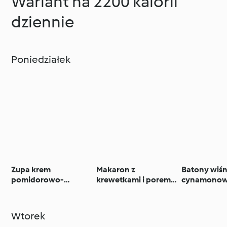
Wariant na 2200 kalorii
dziennie
Poniedziałek
Zupa krem
Makaron z
Batony wiś
pomidorowo-
krewetkami i porem
cynamonow
cukiniowa i
(TM5, TM6)
granolą
faszerowane papryki
Wtorek