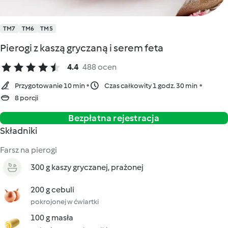
TM7
TM6
TM5
Pierogi z kaszą gryczaną i serem feta
4.4
488 ocen
Przygotowanie 10 min
Czas całkowity 1 godz. 30 min
8 porcji
Bezpłatna rejestracja
Składniki
Farsz na pierogi
300 g kaszy gryczanej, prażonej
200 g cebuli
pokrojonej w ćwiartki
100 g masła