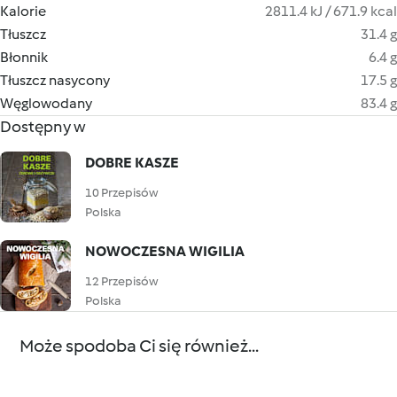
Kalorie
2811.4 kJ / 671.9 kcal
Tłuszcz
31.4 g
Błonnik
6.4 g
Tłuszcz nasycony
17.5 g
Węglowodany
83.4 g
Dostępny w
DOBRE KASZE
10 Przepisów
Polska
NOWOCZESNA WIGILIA
12 Przepisów
Polska
Może spodoba Ci się również...