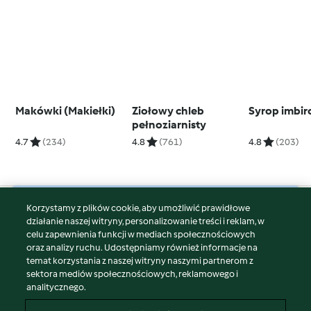
Makówki (Makiełki)
Ziołowy chleb
Syrop imbi
pełnoziarnisty
4.7
(234)
4.8
(761)
4.8
(203)
Korzystamy z plików cookie, aby umożliwić prawidłowe
© Copyright 2026
działanie naszej witryny, personalizowanie treści i reklam, w
celu zapewnienia funkcji w mediach społecznościowych
Warunki korzystania
oraz analizy ruchu. Udostępniamy również informacje na
Polityka prywatności
temat korzystania z naszej witryny naszymi partnerom z
Disclaimer
sektora mediów społecznościowych, reklamowego i
analitycznego.
Znak wydawcy
Pliki cookie