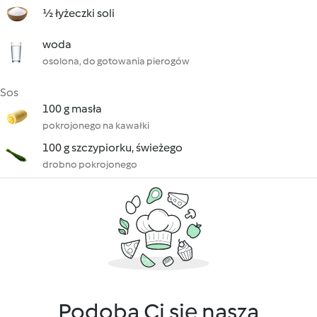
½ łyżeczki soli
woda
osolona, do gotowania pierogów
Sos
100 g masła
pokrojonego na kawałki
100 g szczypiorku, świeżego
drobno pokrojonego
Podoba Ci się nasza