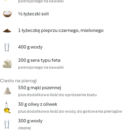
pokrojonego na kawałki
½ łyżeczki soli
1 łyżeczkę pieprzu czarnego, mielonego
400 g wody
200 g sera typu feta
pokrojonego na kawałki
Ciasto na pierogi
550 g mąki pszennej
plus dodatkowa ilość do oprószenia blatu
30 g oliwy z oliwek
plus dodatkowa ilość do wody, do gotowania pierogów
300 g wody
ciepłej