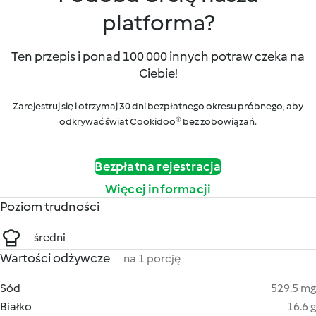
platforma?
Ten przepis i ponad 100 000 innych potraw czeka na
Ciebie!
Zarejestruj się i otrzymaj 30 dni bezpłatnego okresu próbnego, aby
odkrywać świat Cookidoo® bez zobowiązań.
Bezpłatna rejestracja
Więcej informacji
Poziom trudności
średni
Wartości odżywcze
na 1 porcję
Sód
529.5 mg
Białko
16.6 g