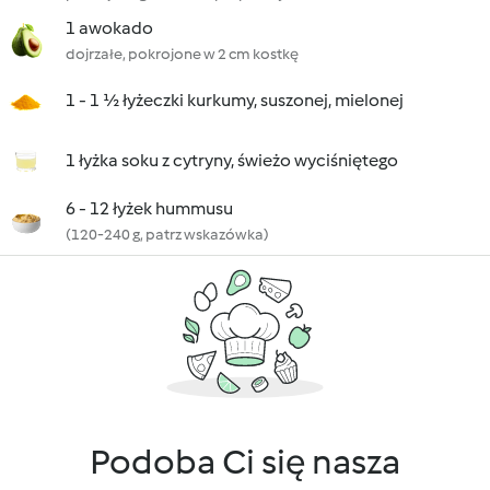
1 awokado
dojrzałe, pokrojone w 2 cm kostkę
1 - 1 ½ łyżeczki kurkumy, suszonej, mielonej
1 łyżka soku z cytryny, świeżo wyciśniętego
6 - 12 łyżek hummusu
(120-240 g, patrz wskazówka)
Podoba Ci się nasza