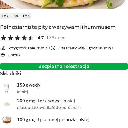
TM7
TM6
TM5
Pełnoziarniste pity z warzywami i hummusem
4.7
179 ocen
Przygotowanie 20 min
Czas całkowity 1 godz. 45 min
6 sztuk
Bezpłatna rejestracja
Składniki
150 g wody
letniej
200 g mąki orkiszowej, białej
plus dodatkowa ilość do oprószenia
100 g mąki pszennej pełnoziarnistej