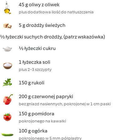
45 g oliwy z oliwek
plus dodatkowa ilość do natłuszczenia
5 g drożdży świeżych
½ łyżeczki suchych drożdży, (patrz wskazówka)
½ łyżeczki cukru
1 łyżeczka soli
plus 2-3 szczypty
150 g rukoli
200 g czerwonej papryki
bez gniazd nasiennych, pokrojonej w 1 cm paski
150 g pomidora
pokrojonego na kawałki
100 g ogórka
pokrojonego w 5 mm półplastry