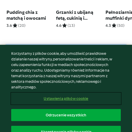
Pudding chia z
Grzanki z ubijaną
Pełnoziarni
matchą i owocami
fetą, cukinią i
muffinki dy
suszonymi
orzechami
3.6
(20)
4.6
(13)
4.3
(50)
pomidorami (TM5)
Korzystamy z plików cookie, aby umożliwić prawidłowe
© Copyright 2026
działanie naszej witryny, personalizowanie treści i reklam, w
celu zapewnienia funkcji w mediach społecznościowych
Warunki korzystania
oraz analizy ruchu. Udostępniamy również informacje na
Polityka prywatności
temat korzystania z naszej witryny naszymi partnerom z
Disclaimer
sektora mediów społecznościowych, reklamowego i
analitycznego.
Znak wydawcy
Pliki cookie
Ustawienia plików cookie
Zgłoś treść
Odstąp od umowy
Odrzucenie wszystkich
Oświadczenie o dostępności
polski
Akceptowanie plików cookie