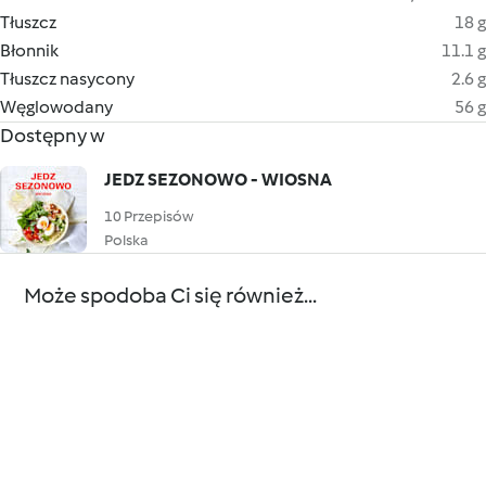
Tłuszcz
18 g
Błonnik
11.1 g
Tłuszcz nasycony
2.6 g
Węglowodany
56 g
Dostępny w
JEDZ SEZONOWO - WIOSNA
10 Przepisów
Polska
Może spodoba Ci się również...