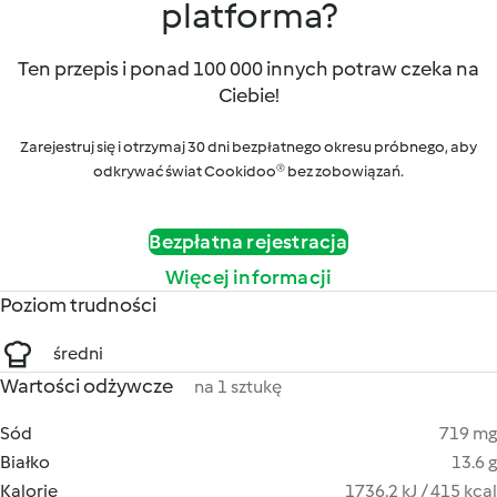
platforma?
Ten przepis i ponad 100 000 innych potraw czeka na
Ciebie!
Zarejestruj się i otrzymaj 30 dni bezpłatnego okresu próbnego, aby
odkrywać świat Cookidoo® bez zobowiązań.
Bezpłatna rejestracja
Więcej informacji
Poziom trudności
średni
Wartości odżywcze
na 1 sztukę
Sód
719 mg
Białko
13.6 g
Kalorie
1736.2 kJ / 415 kcal