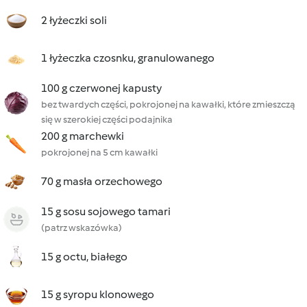
2 łyżeczki soli
1 łyżeczka czosnku, granulowanego
100 g czerwonej kapusty
bez twardych części, pokrojonej na kawałki, które zmieszczą
się w szerokiej części podajnika
200 g marchewki
pokrojonej na 5 cm kawałki
70 g masła orzechowego
15 g sosu sojowego tamari
(patrz wskazówka)
15 g octu, białego
15 g syropu klonowego