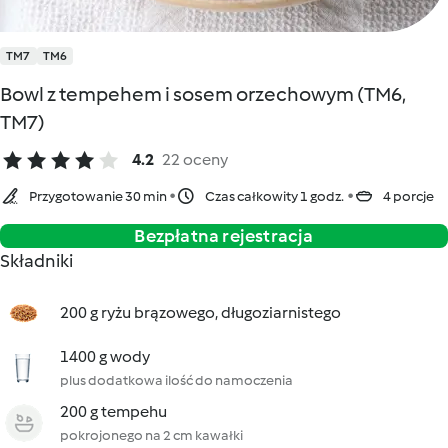
TM7
TM6
Bowl z tempehem i sosem orzechowym (TM6,
TM7)
4.2
22 oceny
Przygotowanie 30 min
Czas całkowity 1 godz.
4 porcje
Bezpłatna rejestracja
Składniki
200 g ryżu brązowego, długoziarnistego
1400 g wody
plus dodatkowa ilość do namoczenia
200 g tempehu
pokrojonego na 2 cm kawałki