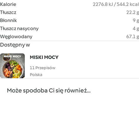
Kalorie
2276.8 kJ / 544.2 kcal
Tłuszcz
22.2 g
Błonnik
9 g
Tłuszcz nasycony
4 g
Węglowodany
67.1 g
Dostępny w
MISKI MOCY
11 Przepisów
Polska
Może spodoba Ci się również...