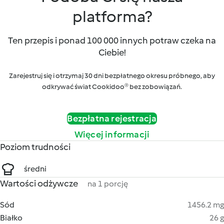
platforma?
Ten przepis i ponad 100 000 innych potraw czeka na
Ciebie!
Zarejestruj się i otrzymaj 30 dni bezpłatnego okresu próbnego, aby
odkrywać świat Cookidoo® bez zobowiązań.
Bezpłatna rejestracja
Więcej informacji
Poziom trudności
średni
Wartości odżywcze
na 1 porcję
Sód
1456.2 mg
Białko
26 g