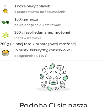
1 łyżka oliwy z oliwek
plus dodatkowa ilość do smażenia
100 g jarmużu
pokrojonego na 2-3 cm kawałki
200 g fasoli edamame, mrożonej
(patrz wskazówka)
200 g zielonej fasolki szparagowej, mrożonej
½ puszki kukurydzy, konserwowej
odsączonej (ok. 140 g)
Podoba Ci się nasza