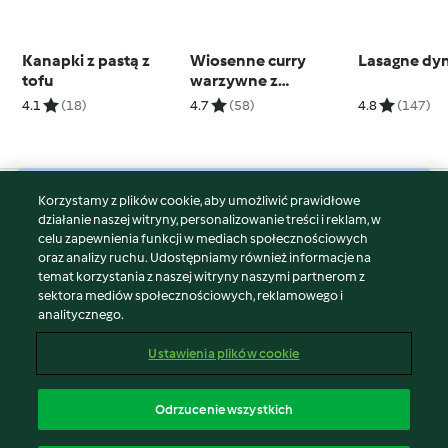
Kanapki z pastą z
Wiosenne curry
Lasagne dy
tofu
warzywne z
cytrynowym ryżem
4.1
(18)
4.7
(58)
4.8
(147)
Korzystamy z plików cookie, aby umożliwić prawidłowe
© Copyright 2026
działanie naszej witryny, personalizowanie treści i reklam, w
celu zapewnienia funkcji w mediach społecznościowych
Warunki korzystania
oraz analizy ruchu. Udostępniamy również informacje na
Polityka prywatności
temat korzystania z naszej witryny naszymi partnerom z
Disclaimer
sektora mediów społecznościowych, reklamowego i
analitycznego.
Znak wydawcy
Pliki cookie
Ustawienia plików cookie
Zgłoś treść
Odstąp od umowy
Odrzucenie wszystkich
Oświadczenie o dostępności