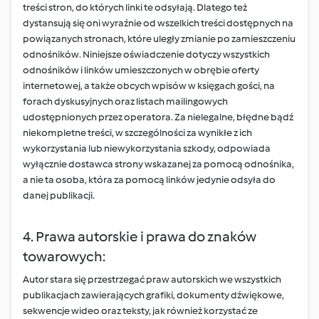
treści stron, do których linki te odsyłają. Dlatego też
dystansują się oni wyraźnie od wszelkich treści dostępnych na
powiązanych stronach, które uległy zmianie po zamieszczeniu
odnośników. Niniejsze oświadczenie dotyczy wszystkich
odnośników i linków umieszczonych w obrębie oferty
internetowej, a także obcych wpisów w księgach gości, na
forach dyskusyjnych oraz listach mailingowych
udostępnionych przez operatora. Za nielegalne, błędne bądź
niekompletne treści, w szczególności za wynikłe z ich
wykorzystania lub niewykorzystania szkody, odpowiada
wyłącznie dostawca strony wskazanej za pomocą odnośnika,
a nie ta osoba, która za pomocą linków jedynie odsyła do
danej publikacji.
4. Prawa autorskie i prawa do znaków
towarowych:
Autor stara się przestrzegać praw autorskich we wszystkich
publikacjach zawierających grafiki, dokumenty dźwiękowe,
sekwencje wideo oraz teksty, jak również korzystać ze