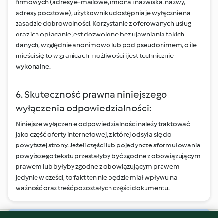
firmowych (adresy e-mailowe, imiona i nazwiska, nazwy,
adresy pocztowe), użytkownik udostępnia je wyłącznie na
zasadzie dobrowolności. Korzystanie z oferowanych usług
oraz ich opłacanie jest dozwolone bez ujawniania takich
danych, względnie anonimowo lub pod pseudonimem, o ile
mieści się to w granicach możliwości i jest technicznie
wykonalne.
6. Skuteczność prawna niniejszego
wyłączenia odpowiedzialności:
Niniejsze wyłączenie odpowiedzialności należy traktować
jako część oferty internetowej, z której odsyła się do
powyższej strony. Jeżeli części lub pojedyncze sformułowania
powyższego tekstu przestałyby być zgodne z obowiązującym
prawem lub byłyby zgodne z obowiązującym prawem
jedynie w części, to fakt ten nie będzie miał wpływu na
ważność oraz treść pozostałych części dokumentu.