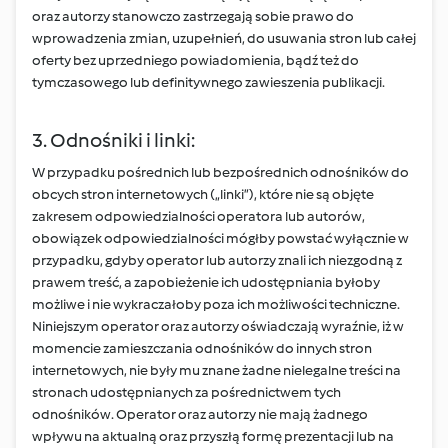
oraz autorzy stanowczo zastrzegają sobie prawo do
wprowadzenia zmian, uzupełnień, do usuwania stron lub całej
oferty bez uprzedniego powiadomienia, bądź też do
tymczasowego lub definitywnego zawieszenia publikacji.
3. Odnośniki i linki:
W przypadku pośrednich lub bezpośrednich odnośników do
obcych stron internetowych („linki”), które nie są objęte
zakresem odpowiedzialności operatora lub autorów,
obowiązek odpowiedzialności mógłby powstać wyłącznie w
przypadku, gdyby operator lub autorzy znali ich niezgodną z
prawem treść, a zapobieżenie ich udostępniania byłoby
możliwe i nie wykraczałoby poza ich możliwości techniczne.
Niniejszym operator oraz autorzy oświadczają wyraźnie, iż w
momencie zamieszczania odnośników do innych stron
internetowych, nie były mu znane żadne nielegalne treści na
stronach udostępnianych za pośrednictwem tych
odnośników. Operator oraz autorzy nie mają żadnego
wpływu na aktualną oraz przyszłą formę prezentacji lub na