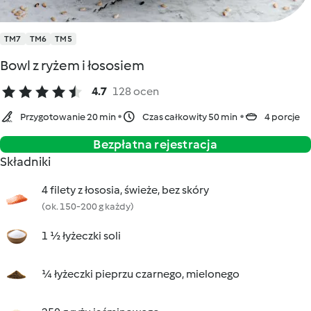
TM7
TM6
TM5
Bowl z ryżem i łososiem
4.7
128 ocen
Przygotowanie 20 min
Czas całkowity 50 min
4 porcje
Bezpłatna rejestracja
Składniki
4 filety z łososia, świeże, bez skóry
(ok. 150-200 g każdy)
1 ½ łyżeczki soli
¼ łyżeczki pieprzu czarnego, mielonego