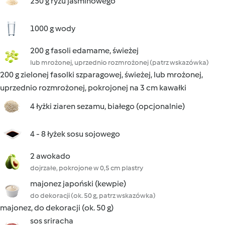
250 g ryżu jaśminowego
1000 g wody
200 g fasoli edamame, świeżej
lub mrożonej, uprzednio rozmrożonej (patrz wskazówka)
200 g zielonej fasolki szparagowej, świeżej, lub mrożonej,
uprzednio rozmrożonej, pokrojonej na 3 cm kawałki
4 łyżki ziaren sezamu, białego (opcjonalnie)
4 - 8 łyżek sosu sojowego
2 awokado
dojrzałe, pokrojone w 0,5 cm plastry
majonez japoński (kewpie)
do dekoracji (ok. 50 g, patrz wskazówka)
majonez, do dekoracji (ok. 50 g)
sos sriracha