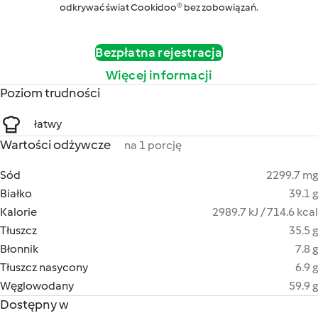
odkrywać świat Cookidoo® bez zobowiązań.
Bezpłatna rejestracja
Więcej informacji
Poziom trudności
łatwy
Wartości odżywcze
na 1 porcję
Sód
2299.7 mg
Białko
39.1 g
Kalorie
2989.7 kJ / 714.6 kcal
Tłuszcz
35.5 g
Błonnik
7.8 g
Tłuszcz nasycony
6.9 g
Węglowodany
59.9 g
Dostępny w