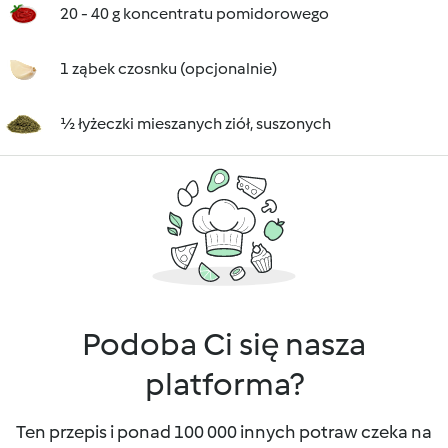
20 - 40 g koncentratu pomidorowego
1 ząbek czosnku (opcjonalnie)
½ łyżeczki mieszanych ziół, suszonych
Podoba Ci się nasza
platforma?
Ten przepis i ponad 100 000 innych potraw czeka na