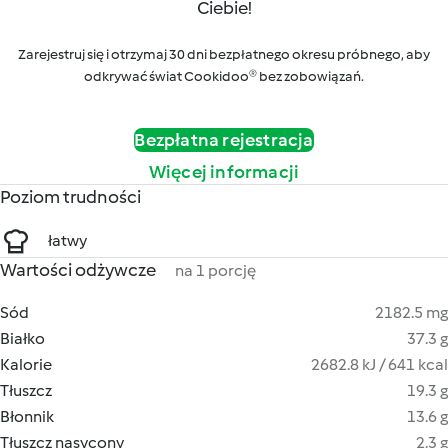
Ciebie!
Zarejestruj się i otrzymaj 30 dni bezpłatnego okresu próbnego, aby
odkrywać świat Cookidoo® bez zobowiązań.
Bezpłatna rejestracja
Więcej informacji
Poziom trudności
łatwy
Wartości odżywcze
na 1 porcję
Sód
2182.5 mg
Białko
37.3 g
Kalorie
2682.8 kJ / 641 kcal
Tłuszcz
19.3 g
Błonnik
13.6 g
Tłuszcz nasycony
2.3 g