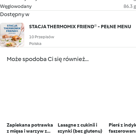
Węglowodany
86.3 g
Dostępny w
STACJA THERMOMIX FRIEND® - PEŁNE MENU
10 Przepisów
Polska
Może spodoba Ci się również...
Zapiekana potrawka
Lasagne z cukinii i
Pierś z indy
z mięsa i warzyw z
szynki (bez glutenu)
faszerowan