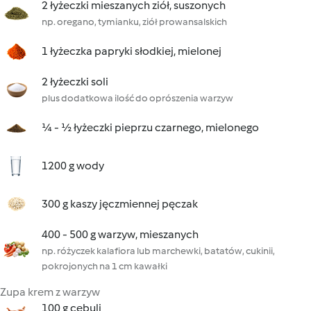
2 łyżeczki mieszanych ziół, suszonych
np. oregano, tymianku, ziół prowansalskich
1 łyżeczka papryki słodkiej, mielonej
2 łyżeczki soli
plus dodatkowa ilość do oprószenia warzyw
¼ - ½ łyżeczki pieprzu czarnego, mielonego
1200 g wody
300 g kaszy jęczmiennej pęczak
400 - 500 g warzyw, mieszanych
np. różyczek kalafiora lub marchewki, batatów, cukinii,
pokrojonych na 1 cm kawałki
Zupa krem z warzyw
100 g cebuli