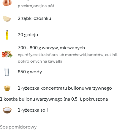
przekrojonej na pół
2 ząbki czosnku
20 g oleju
700 - 800 g warzyw, mieszanych
np. różyczek kalafiora lub marchewki, batatów, cukinii,
pokrojonych na kawałki
850 g wody
1 łyżeczka koncentratu bulionu warzywnego
1 kostka bulionu warzywnego (na 0,5 l), pokruszona
1 łyżeczka soli
Sos pomidorowy