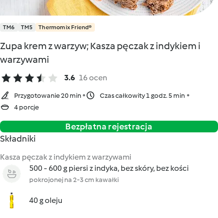
TM6
TM5
Thermomix Friend®
Zupa krem z warzyw; Kasza pęczak z indykiem i
warzywami
3.6
16 ocen
Przygotowanie 20 min
Czas całkowity 1 godz. 5 min
4 porcje
Bezpłatna rejestracja
Składniki
Kasza pęczak z indykiem z warzywami
500 - 600 g piersi z indyka, bez skóry, bez kości
pokrojonej na 2-3 cm kawałki
40 g oleju