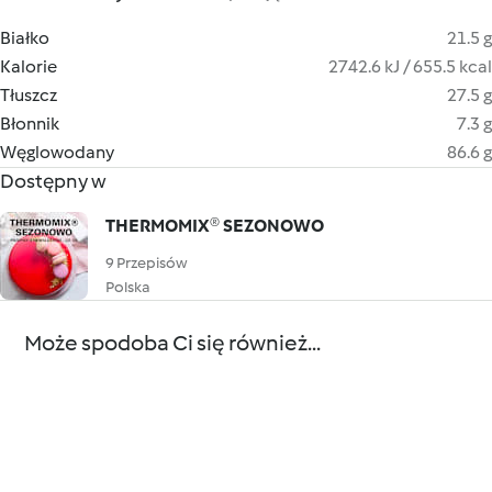
Białko
21.5 g
Kalorie
2742.6 kJ / 655.5 kcal
Tłuszcz
27.5 g
Błonnik
7.3 g
Węglowodany
86.6 g
Dostępny w
THERMOMIX® SEZONOWO
9 Przepisów
Polska
Może spodoba Ci się również...