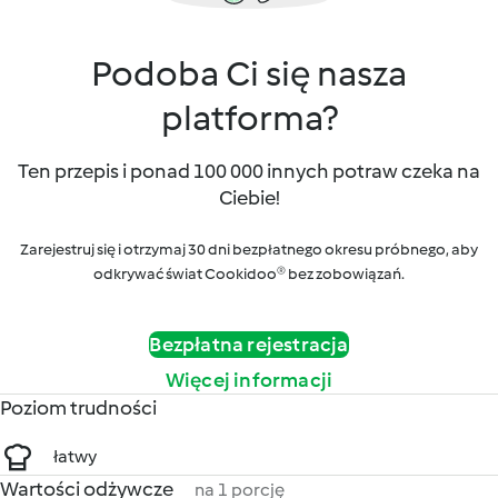
Podoba Ci się nasza
platforma?
Ten przepis i ponad 100 000 innych potraw czeka na
Ciebie!
Zarejestruj się i otrzymaj 30 dni bezpłatnego okresu próbnego, aby
odkrywać świat Cookidoo® bez zobowiązań.
Bezpłatna rejestracja
Więcej informacji
Poziom trudności
łatwy
Wartości odżywcze
na 1 porcję