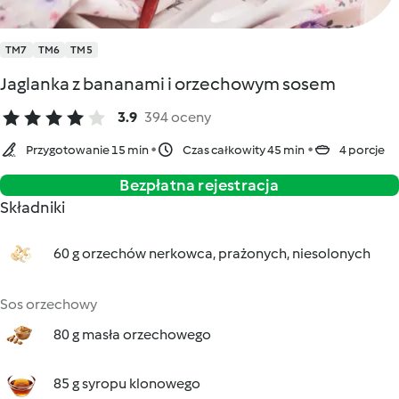
TM7
TM6
TM5
Jaglanka z bananami i orzechowym sosem
3.9
394 oceny
Przygotowanie 15 min
Czas całkowity 45 min
4 porcje
Bezpłatna rejestracja
Składniki
60 g orzechów nerkowca, prażonych, niesolonych
Sos orzechowy
80 g masła orzechowego
85 g syropu klonowego