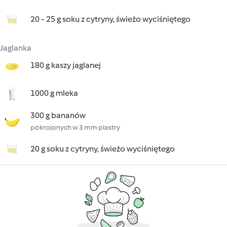
20 - 25 g soku z cytryny, świeżo wyciśniętego
Jaglanka
180 g kaszy jaglanej
1000 g mleka
300 g bananów
pokrojonych w 3 mm plastry
20 g soku z cytryny, świeżo wyciśniętego