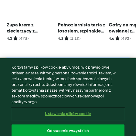
Zupa krem z
Pełnoziarnista tarta z
Gofry na m
ciecierzycy z
łososiem, szpinakiem
owsianej z
czosnkiem
i pomidorkami
bazyliowy
4.2
(473)
4.3
(1.1K)
4.6
(492)
twarożkiem
Korzystamy z plików cookie, aby umożliwić prawidłowe
© Copyright 2026
działanie naszej witryny, personalizowanie treści i reklam, w
celu zapewnienia funkcji w mediach społecznościowych
Warunki korzystania
oraz analizy ruchu. Udostępniamy również informacje na
Polityka prywatności
temat korzystania z naszej witryny naszymi partnerom z
Disclaimer
sektora mediów społecznościowych, reklamowego i
analitycznego.
Znak wydawcy
Pliki cookie
Ustawienia plików cookie
Zgłoś treść
Odstąp od umowy
Odrzucenie wszystkich
Oświadczenie o dostępności