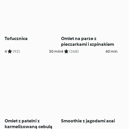
Tofucznica
Omlet na parze z
pieczarkami i szpinakiem
4
(92)
30 min
4
(268)
40 min
Omlet z patelni z
Smoothie z jagodami acai
karmelizowaną cebulą