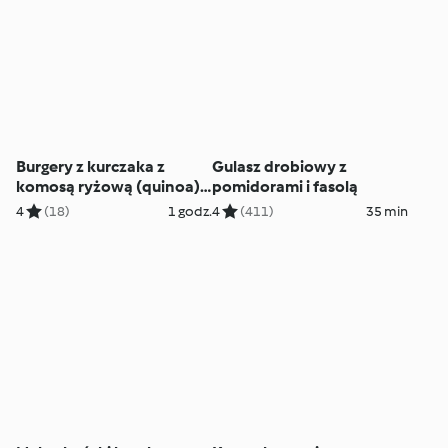
Burgery z kurczaka z
Gulasz drobiowy z
komosą ryżową (quinoa) i
pomidorami i fasolą
chia
4
(18)
1 godz.
4
(411)
35 min