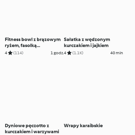
Fitness bowl z brązowym
Sałatka z wędzonym
ryżem, fasolką
kurczakiem i jajkiem
szparagową, kurczakiem i
4
(114)
1 godz.
4
(1.1K)
40 min
ciepłą salsą pomidorową
Dyniowe pęczotto z
Wrapy karaibskie
kurczakiem i warzywami