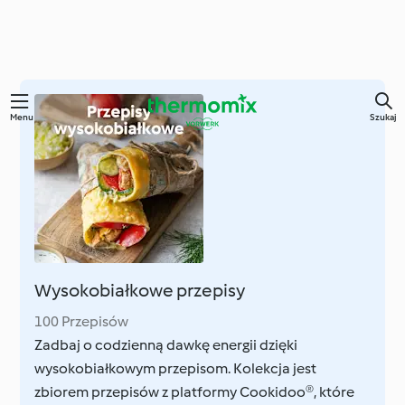
Przejdź
Menu
Szukaj
do
głównej
treści
Wysokobiałkowe przepisy
100 Przepisów
Zadbaj o codzienną dawkę energii dzięki
wysokobiałkowym przepisom. Kolekcja jest
zbiorem przepisów z platformy Cookidoo®, które