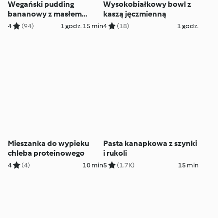
Wegański pudding
Wysokobiałkowy bowl z
bananowy z masłem
kaszą jęczmienną
orzechowym
4
(94)
1 godz. 15 min
4
(18)
1 godz.
Mieszanka do wypieku
Pasta kanapkowa z szynki
chleba proteinowego
i rukoli
4
(4)
10 min
5
(1.7K)
15 min