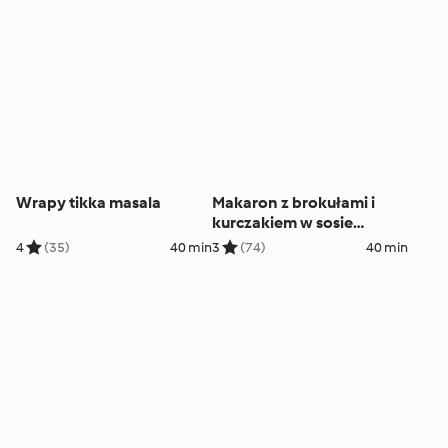
Wrapy tikka masala
Makaron z brokułami i
kurczakiem w sosie
orzechowym
4
(35)
40 min
3
(74)
40 min