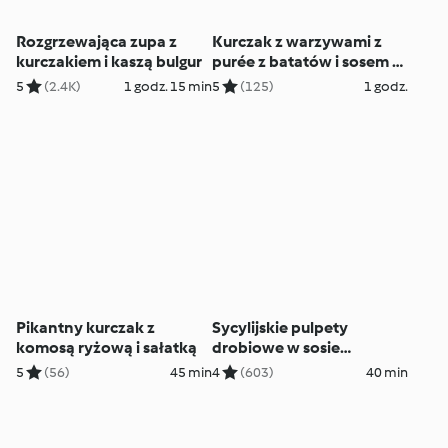
Rozgrzewająca zupa z
Kurczak z warzywami z
kurczakiem i kaszą bulgur
purée z batatów i sosem z
nerkowców
5
(2.4K)
1 godz. 15 min
5
(125)
1 godz.
Pikantny kurczak z
Sycylijskie pulpety
komosą ryżową i sałatką
drobiowe w sosie
pomidorowym z
5
(56)
45 min
4
(603)
40 min
makaronem