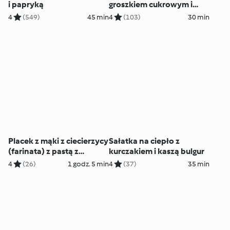
i papryką
groszkiem cukrowym i
dressingiem mango
4
(549)
45 min
4
(103)
30 min
Placek z mąki z ciecierzycy
Sałatka na ciepło z
(farinata) z pastą z
kurczakiem i kaszą bulgur
tuńczyka
4
(26)
1 godz. 5 min
4
(37)
35 min