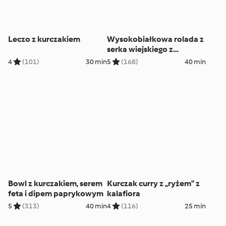
Leczo z kurczakiem
Wysokobiałkowa rolada z
serka wiejskiego z
indykiem i pieczarkami
4
(101)
30 min
5
(168)
40 min
Bowl z kurczakiem, serem
Kurczak curry z „ryżem” z
feta i dipem paprykowym
kalafiora
5
(313)
40 min
4
(116)
25 min