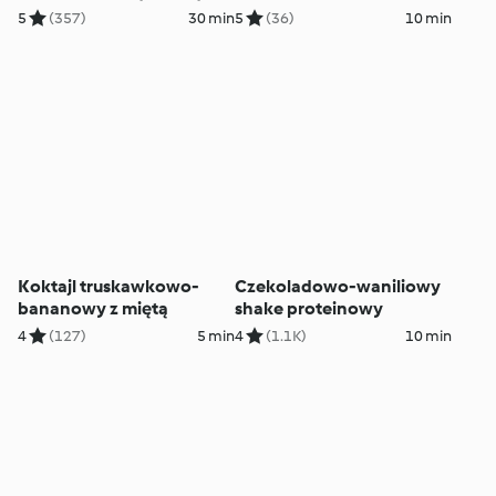
5
(357)
30 min
5
(36)
10 min
Koktajl truskawkowo-
Czekoladowo-waniliowy
bananowy z miętą
shake proteinowy
4
(127)
5 min
4
(1.1K)
10 min