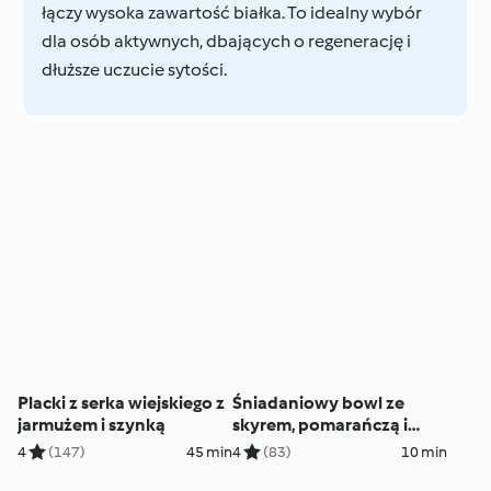
łączy wysoka zawartość białka. To idealny wybór
dla osób aktywnych, dbających o regenerację i
dłuższe uczucie sytości.
Placki z serka wiejskiego z
Śniadaniowy bowl ze
jarmużem i szynką
skyrem, pomarańczą i
syropem
4
(147)
45 min
4
(83)
10 min