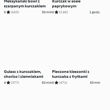
Meksykański bowl z
Kurczak w sosie
szarpanym kurczakiem
paprykowym
5
(655)
30 min
5
(3.8K)
1 godz.
Gulasz z kurczakiem,
Pieczone kieszonki z
chorizo i ziemniakami
kurczaka z frytkami
4
(377)
50 min
5
(472)
50 min