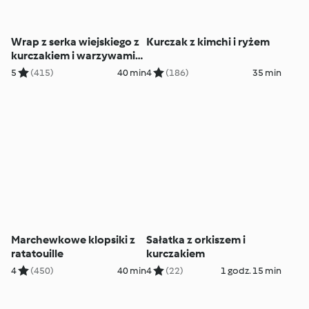
Wrap z serka wiejskiego z
Kurczak z kimchi i ryżem
kurczakiem i warzywami
(low carb)
5
(415)
40 min
4
(186)
35 min
Marchewkowe klopsiki z
Sałatka z orkiszem i
ratatouille
kurczakiem
4
(450)
40 min
4
(22)
1 godz. 15 min