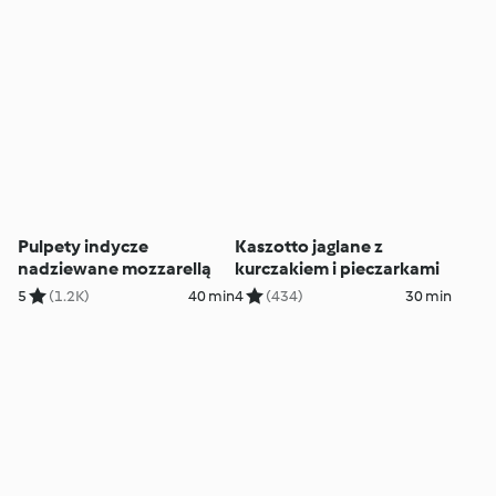
Pulpety indycze
Kaszotto jaglane z
nadziewane mozzarellą
kurczakiem i pieczarkami
5
(1.2K)
40 min
4
(434)
30 min