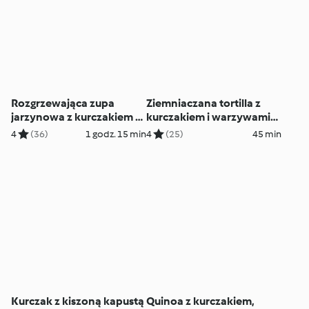
Rozgrzewająca zupa
Ziemniaczana tortilla z
jarzynowa z kurczakiem (z
kurczakiem i warzywami
osłoną noża miksującego)
(TM7, TM6, TM5)
4
(36)
1 godz. 15 min
4
(25)
45 min
Kurczak z kiszoną kapustą
Quinoa z kurczakiem,