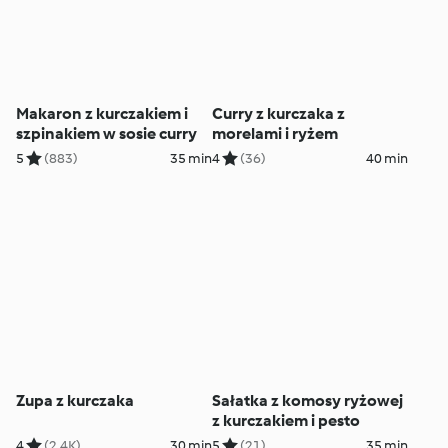
Makaron z kurczakiem i
Curry z kurczaka z
szpinakiem w sosie curry
morelami i ryżem
5
(883)
35 min
4
(36)
40 min
Zupa z kurczaka
Sałatka z komosy ryżowej
z kurczakiem i pesto
4
(2.4K)
30 min
5
(21)
35 min