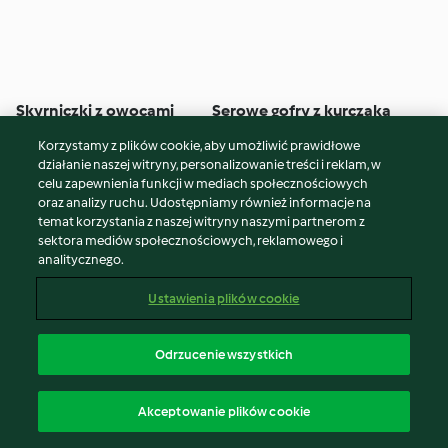
Skyrniczki z owocami
Serowe gofry z kurczaka
(low carb)
Korzystamy z plików cookie, aby umożliwić prawidłowe
5
(271)
45 min
4
(290)
25 min
działanie naszej witryny, personalizowanie treści i reklam, w
celu zapewnienia funkcji w mediach społecznościowych
oraz analizy ruchu. Udostępniamy również informacje na
temat korzystania z naszej witryny naszymi partnerom z
sektora mediów społecznościowych, reklamowego i
analitycznego.
Ustawienia plików cookie
Odrzucenie wszystkich
Batony proteinowe
Proteinowy blok
Akceptowanie plików cookie
twarogowy z czekoladą
5
(209)
3 godz. 10 min
4
(47)
5 godz. 55 min