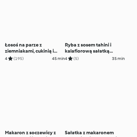
Łosoś na parze z
Ryba z sosem tahini i
ziemniakami, cukinią i
kalafiorową sałatką
papryką
tabbouleh
4
(195)
45 min
4
(5)
35 min
Makaron z soczewicy z
Sałatka z makaronem