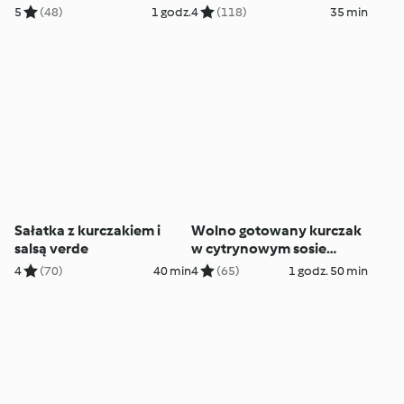
5
(48)
1 godz.
4
(118)
35 min
Sałatka z kurczakiem i
Wolno gotowany kurczak
salsą verde
w cytrynowym sosie
śmietanowym (z osłoną
4
(70)
40 min
4
(65)
1 godz. 50 min
noża miksującego)