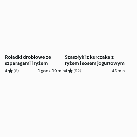
Roladki drobiowe ze
Szaszłyki z kurczaka z
szparagami i ryżem
ryżem i sosem jogurtowym
4
(8)
1 godz. 10 min
4
(52)
45 min