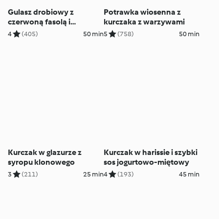
Gulasz drobiowy z
Potrawka wiosenna z
czerwoną fasolą i
kurczaka z warzywami
batatami
4
(405)
50 min
5
(758)
50 min
Kurczak w glazurze z
Kurczak w harissie i szybki
syropu klonowego
sos jogurtowo-miętowy
3
(211)
25 min
4
(193)
45 min