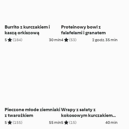
Burrito z kurczakiem i
Proteinowy bowl z
kaszą orkiszową
falafelami i granatem
5
(184)
30 min
4
(53)
2 godz. 35 min
Pieczone młode ziemniaki
Wrapy z sałaty z
z twarożkiem
kokosowym kurczakiem
curry
5
(155)
55 min
5
(15)
40 min