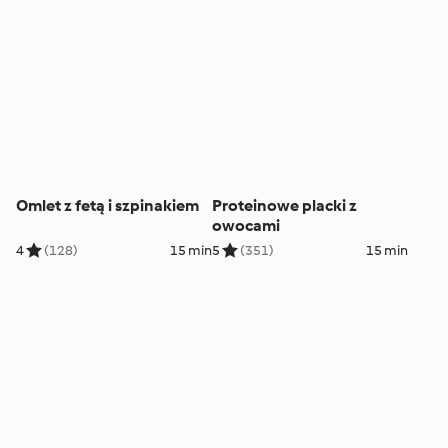
Omlet z fetą i szpinakiem
Proteinowe placki z
owocami
4
(128)
15 min
5
(351)
15 min