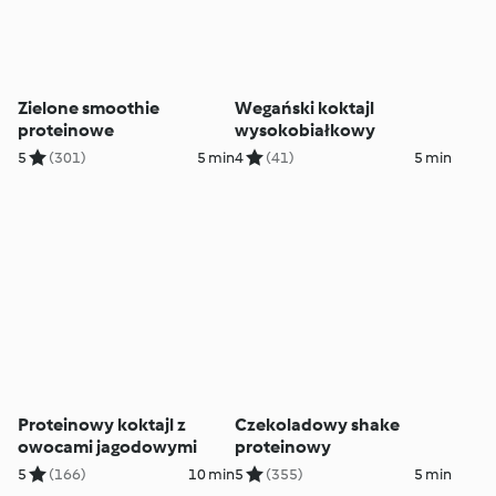
Zielone smoothie
Wegański koktajl
proteinowe
wysokobiałkowy
5
(301)
5 min
4
(41)
5 min
Proteinowy koktajl z
Czekoladowy shake
owocami jagodowymi
proteinowy
5
(166)
10 min
5
(355)
5 min