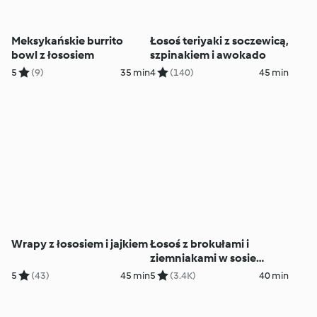
Meksykańskie burrito
Łosoś teriyaki z soczewicą,
bowl z łososiem
szpinakiem i awokado
5
(9)
35 min
4
(140)
45 min
Wrapy z łososiem i jajkiem
Łosoś z brokułami i
ziemniakami w sosie
koperkowym
5
(43)
45 min
5
(3.4K)
40 min