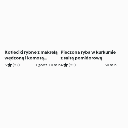
Kotleciki rybne z makrelą
Pieczona ryba w kurkumie
wędzoną i komosą
z salsą pomidorową
ryżową
3
(27)
1 godz. 10 min
4
(25)
30 min