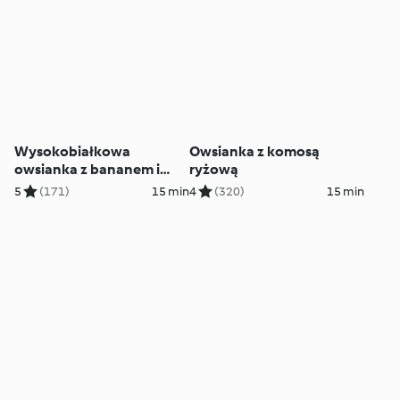
Wysokobiałkowa
Owsianka z komosą
owsianka z bananem i
ryżową
orzechami
5
(171)
15 min
4
(320)
15 min