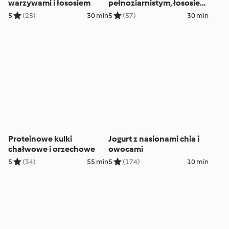
warzywami i łososiem
pełnoziarnistym, łososiem
i koperkowym
5
(25)
30 min
5
(57)
30 min
dressingiem
Proteinowe kulki
Jogurt z nasionami chia i
chałwowe i orzechowe
owocami
5
(34)
55 min
5
(174)
10 min