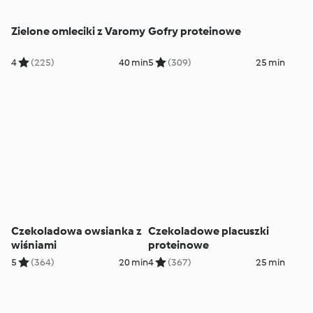
Zielone omleciki z Varomy
Gofry proteinowe
4
(225)
40 min
5
(309)
25 min
Czekoladowa owsianka z
Czekoladowe placuszki
wiśniami
proteinowe
5
(364)
20 min
4
(367)
25 min