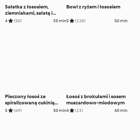
Sałatka z łososiem,
Bowl z ryżem i łososiem
ziemniakami, sałatą i
pomidorem
4
(50)
35 min
5
(128)
50 min
Pieczony łosoś ze
Łosoś z brokułami i sosem
spiralizowaną cukinią
muszardowo-miodowym
(TM6, TM7)
5
(69)
30 min
4
(13)
40 min