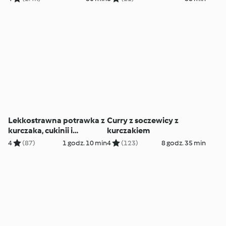
Lekkostrawna potrawka z
Curry z soczewicy z
kurczaka, cukinii i
kurczakiem
marchewki z ryżem
4
(87)
1 godz. 10 min
4
(123)
8 godz. 35 min