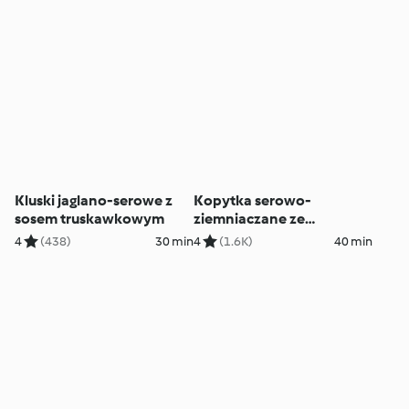
Kluski jaglano-serowe z
Kopytka serowo-
sosem truskawkowym
ziemniaczane ze
szpinakiem
4
(438)
30 min
4
(1.6K)
40 min