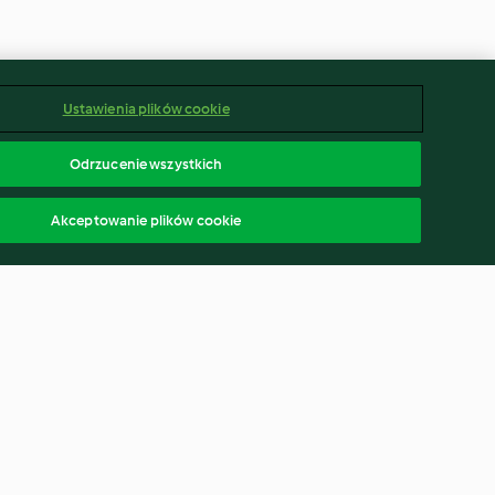
Ustawienia plików cookie
Odrzucenie wszystkich
Akceptowanie plików cookie
owa z łososiem
Zdrowe greckie burgery z
indyka
4.5
(484)