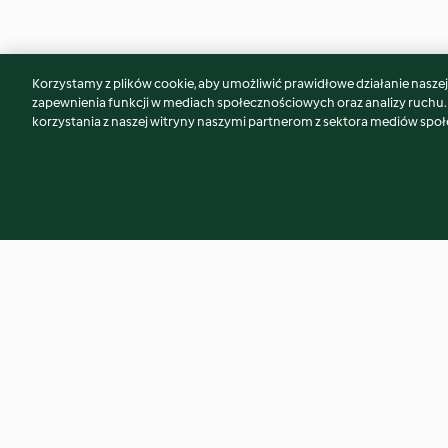
Korzystamy z plików cookie, aby umożliwić prawidłowe działanie naszej w
Może spodoba Ci się również...
zapewnienia funkcji w mediach społecznościowych oraz analizy ruchu
korzystania z naszej witryny naszymi partnerom z sektora mediów spo
Pilaw cielęcy
Łosoś w migdałowe
tagliatelle ze szpa
4.4
(204)
4.6
(366)