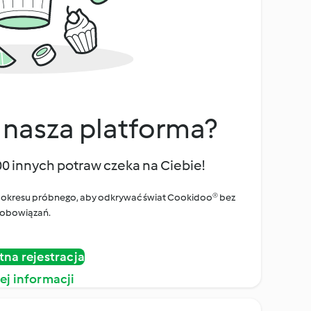
 nasza platforma?
00 innych potraw czeka na Ciebie!
ego okresu próbnego, aby odkrywać świat Cookidoo® bez
obowiązań.
tna rejestracja
ej informacji