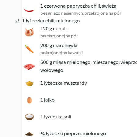
1 czerwona papryczka chili, świeża
bez gniazd nasiennych, przekrojona na pół
1 łyżeczka chili, mielonego
120 g cebuli
przekrojonej na pół
200 g marchewki
pokrojonej na kawałki
500 g mięsa mielonego, mieszanego, wiepr
wołowego
1 łyżeczka musztardy
1 jajko
1 łyżeczka soli
¼ łyżeczki pieprzu, mielonego