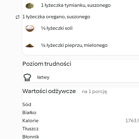
1 łyżeczka tymianku, suszonego
1 łyżeczka oregano, suszonego
½ łyżeczki soli
¼ łyżeczki pieprzu, mielonego
Poziom trudności
łatwy
Wartości odżywcze
na 1 porcję
Sód
Białko
Kalorie
1763.9
Tłuszcz
Błonnik