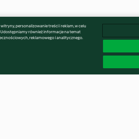
itryny, personalizowanie treści i reklam, w celu
. Udostępniamy również informacje na temat
łecznościowych, reklamowego i analitycznego.
j panierce z
Kurczak w sosie śliwkowym
Lasagne brokuł
ragami
4.3
(427)
4.8
(873)