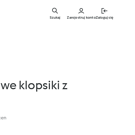
Przejdź
do
Szukaj
Zarejestruj konto
Zaloguj się
głównej
treści
e klopsiki z
cen