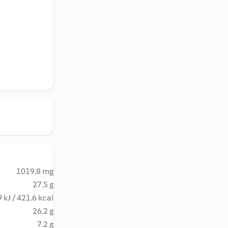
1019.8 mg
27.5 g
 kJ / 421.6 kcal
26.2 g
7.2 g