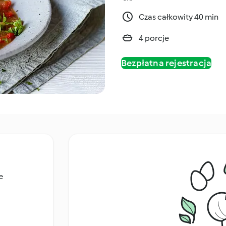
Czas całkowity 40 min
4 porcje
Bezpłatna rejestracja
e