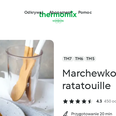
Odkrywaj
Abonament
Pomoc
TM7
TM6
TM5
Marchewkow
ratatouille
4.3
450 o
Przygotowanie 20 min