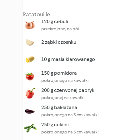
Ratatouille
120 g cebuli
przekrojonej na pół
2 ząbki czosnku
10 g masła klarowanego
150 g pomidora
pokrojonego na kawałki
200 g czerwonej papryki
pokrojonej na kawałki
250 g bakłażana
pokrojonego na 3 cm kawałki
250 g cukinii
pokrojonego na 3 cm kawałki