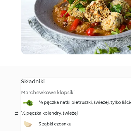
Składniki
Marchewkowe klopsiki
½ pęczka natki pietruszki, świeżej, tylko liści
½ pęczka kolendry, świeżej
3 ząbki czosnku