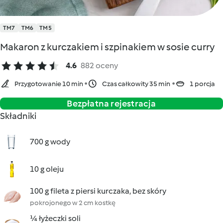
TM7
TM6
TM5
Makaron z kurczakiem i szpinakiem w sosie curry
4.6
882 oceny
Przygotowanie 10 min
Czas całkowity 35 min
1 porcja
Bezpłatna rejestracja
Składniki
700 g wody
10 g oleju
100 g fileta z piersi kurczaka, bez skóry
pokrojonego w 2 cm kostkę
¼ łyżeczki soli