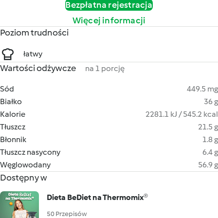
Bezpłatna rejestracja
Więcej informacji
Poziom trudności
łatwy
Wartości odżywcze
na 1 porcję
Sód
449.5 mg
Białko
36 g
Kalorie
2281.1 kJ / 545.2 kcal
Tłuszcz
21.5 g
Błonnik
1.8 g
Tłuszcz nasycony
6.4 g
Węglowodany
56.9 g
Dostępny w
Dieta BeDiet na Thermomix®
50 Przepisów