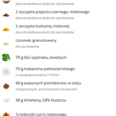
plus dodatkowa ilość do oprószenia
1 szczypta pieprzu czarnego, mielonego
plus dodatkowa ilość do oprószenia
1 szczypta kurkumy, mielonej
plus dodatkowa ilość do oprószenia
czosnek, granulowany
do oprószenia
70 g liści szpinaku, świeżych
70 g makaronu pełnoziarnistego
o czasie gotowania 7-9 min
40 g suszonych pomidorów, w oleju
odsączonych, pokrojonych na kawałki
40 g śmietany, 18% tłuszczu
¼ łyżeczki curry, mielonego