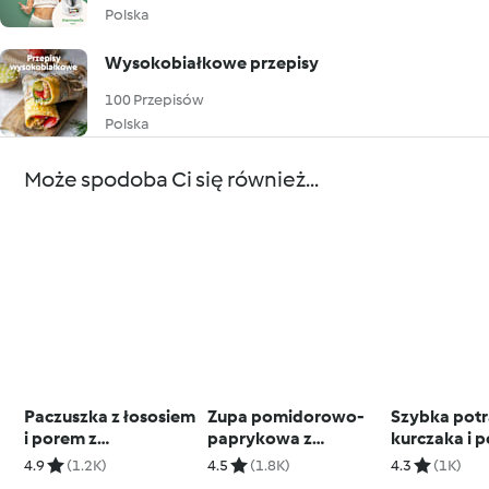
Polska
Wysokobiałkowe przepisy
100 Przepisów
Polska
Może spodoba Ci się również...
Paczuszka z łososiem
Zupa pomidorowo-
Szybka pot
i porem z
paprykowa z
kurczaka i p
ziemniakami
tortellini
kluskami (s
4.9
(1.2K)
4.5
(1.8K)
4.3
(1K)