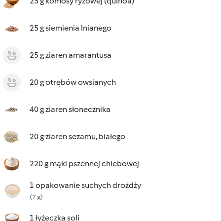
25 g komosy ryżowej (quinoa)
25 g siemienia lnianego
25 g ziaren amarantusa
20 g otrębów owsianych
40 g ziaren słonecznika
20 g ziaren sezamu, białego
220 g mąki pszennej chlebowej
1 opakowanie suchych drożdży
(7 g)
1 łyżeczka soli