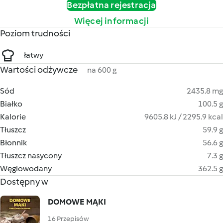
Bezpłatna rejestracja
Więcej informacji
Poziom trudności
łatwy
Wartości odżywcze
na 600 g
Sód
2435.8 mg
Białko
100.5 g
Kalorie
9605.8 kJ / 2295.9 kcal
Tłuszcz
59.9 g
Błonnik
56.6 g
Tłuszcz nasycony
7.3 g
Węglowodany
362.5 g
Dostępny w
DOMOWE MĄKI
16 Przepisów