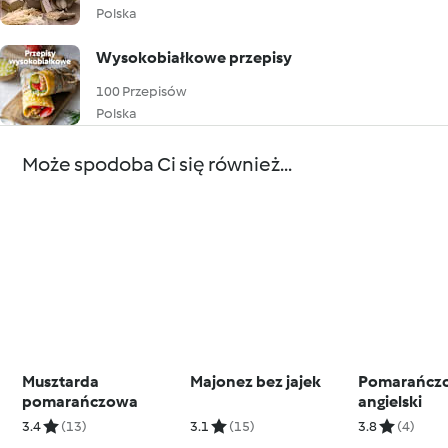
Polska
Wysokobiałkowe przepisy
100 Przepisów
Polska
Może spodoba Ci się również...
Musztarda
Majonez bez jajek
Pomarańcz
pomarańczowa
angielski
3.4
(13)
3.1
(15)
3.8
(4)