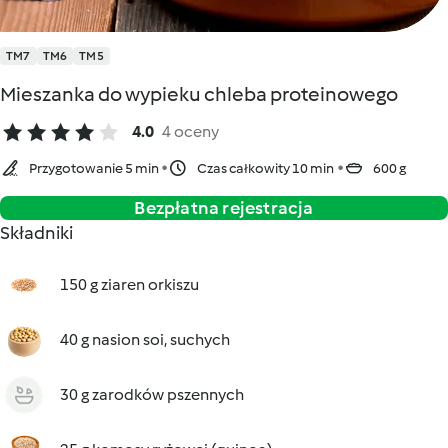
TM7
TM6
TM5
Mieszanka do wypieku chleba proteinowego
4.0
4 oceny
Przygotowanie 5 min
Czas całkowity 10 min
600 g
Bezpłatna rejestracja
Składniki
150 g ziaren orkiszu
40 g nasion soi, suchych
30 g zarodków pszennych