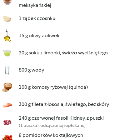
meksykańskiej
1 ząbek czosnku
15 g oliwy z oliwek
20 g soku z limonki, świeżo wyciśniętego
800 g wody
100 g komosy ryżowej (quinoa)
300 g fileta z łososia, świeżego, bez skóry
240 g czerwonej fasoli Kidney, z puszki
(1 puszka), odsączonej i opłukanej
8 pomidorków koktajlowych