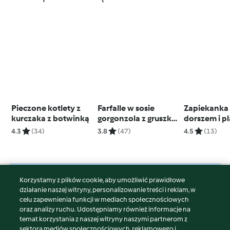
Pieczone kotlety z
Farfalle w sosie
Zapiekanka
kurczaka z botwinką
gorgonzola z gruszką i
dorszem i p
orzechami
warzyw (TM
4.3
(34)
3.8
(47)
4.5
(13)
Korzystamy z plików cookie, aby umożliwić prawidłowe
© Copyright 2026
działanie naszej witryny, personalizowanie treści i reklam, w
celu zapewnienia funkcji w mediach społecznościowych
Warunki korzystania
oraz analizy ruchu. Udostępniamy również informacje na
Polityka prywatności
temat korzystania z naszej witryny naszymi partnerom z
Disclaimer
sektora mediów społecznościowych, reklamowego i