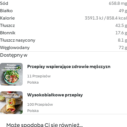
Sód
658.8 mg
Białko
49 g
Kalorie
3591.3 kJ / 858.4 kcal
Tłuszcz
42.5 g
Błonnik
17.6 g
Tłuszcz nasycony
8.1 g
Węglowodany
72 g
Dostępny w
Przepisy wspierające zdrowie mężczyzn
11 Przepisów
Polska
Wysokobiałkowe przepisy
100 Przepisów
Polska
Może spodoba Ci się również...