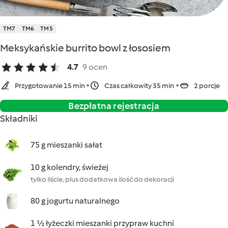
TM7
TM6
TM5
Meksykańskie burrito bowl z łososiem
4.7
9 ocen
Przygotowanie 15 min
Czas całkowity 35 min
2 porcje
Bezpłatna rejestracja
Składniki
75 g mieszanki sałat
10 g kolendry, świeżej
tylko liście, plus dodatkowa ilość do dekoracji
80 g jogurtu naturalnego
1 ½ łyżeczki mieszanki przypraw kuchni