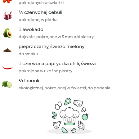
pokrojonych w ćwiartki
½ czerwonej cebuli
pokrojonej w piórka
1 awokado
dojrzałe, pokrojone w 5 mm półplastry
pieprz czarny, świeżo mielony
do smaku
1 czerwona papryczka chili, świeża
pokrojona w ukośne plastry
½ limonki
ekologicznej, pokrojonej w ćwiartki, do podania