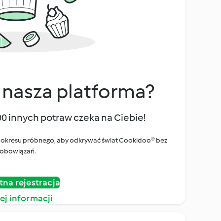
 nasza platforma?
00 innych potraw czeka na Ciebie!
ego okresu próbnego, aby odkrywać świat Cookidoo® bez
obowiązań.
tna rejestracja
ej informacji