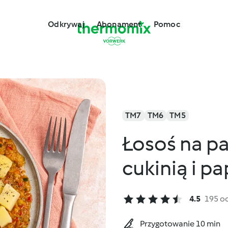
Odkrywaj
Abonament
Pomoc
TM7
TM6
TM5
Łosoś na pa
cukinią i p
4.5
195 o
Przygotowanie 10 min