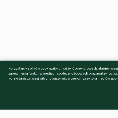
Korzystamy z plików cookie, aby umożliwić prawidłowe działanie naszej w
Może spodoba Ci się również...
zapewnienia funkcji w mediach społecznościowych oraz analizy ruchu
korzystania z naszej witryny naszymi partnerom z sektora mediów spo