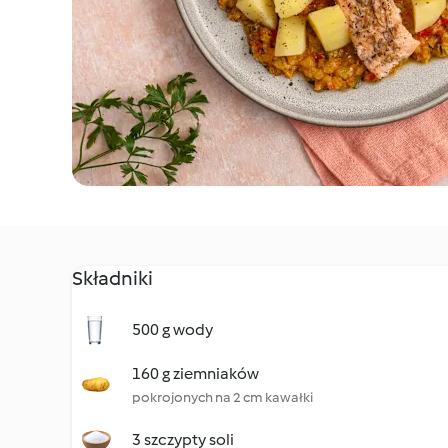
Składniki
500 g wody
160 g ziemniaków
pokrojonych na 2 cm kawałki
3 szczypty soli