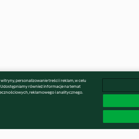
itryny, personalizowanie treści i reklam, w celu
. Udostępniamy również informacje na temat
łecznościowych, reklamowego i analitycznego.