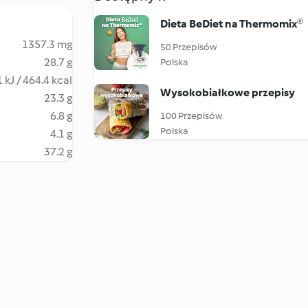
Dieta BeDiet na Thermomix®
1357.3 mg
50 Przepisów
28.7 g
Polska
 kJ / 464.4 kcal
Wysokobiałkowe przepisy
23.3 g
6.8 g
100 Przepisów
Polska
4.1 g
37.2 g