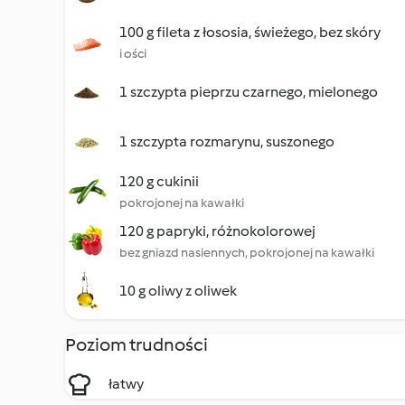
100 g fileta z łososia, świeżego, bez skóry
i ości
1 szczypta pieprzu czarnego, mielonego
1 szczypta rozmarynu, suszonego
120 g cukinii
pokrojonej na kawałki
120 g papryki, różnokolorowej
bez gniazd nasiennych, pokrojonej na kawałki
10 g oliwy z oliwek
Poziom trudności
łatwy