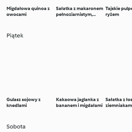
Migdałowa quinoa z
Sałatka z makaronem
Tajskie pulp
owocami
pełnoziarnistym,
ryżem
kurczakiem i
brokułami
Piątek
Gulasz sojowy z
Kakaowa jaglanka z
Sałatka z ło
knedlami
bananem i migdałami
ziemniakami,
pomidorem
Sobota