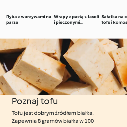
Ryba z warzywami na
Wrapy z pastą z fasoli
Sałatka na c
parze
i pieczonymi
tofu i komo
warzywami
(quinoa)
Poznaj tofu
Tofu jest dobrym źródłem białka.
Zapewnia 8 gramów białka w 100