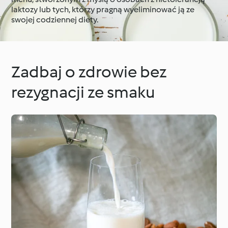
laktozy lub tych, którzy pragną wyeliminować ją ze
swojej codziennej diety.
Dookoła świata z
Cookidoo®
Techniki kulinarne
Zadbaj o zdrowie bez
rezygnacji ze smaku