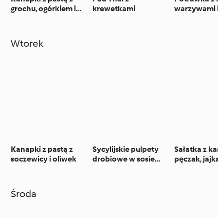
grochu, ogórkiem i
krewetkami
warzywami 
sałatą
Wtorek
Kanapki z pastą z
Sycylijskie pulpety
Sałatka z ka
soczewicy i oliwek
drobiowe w sosie
pęczak, jajk
pomidorowym z
rzodkiewką
makaronem
Środa