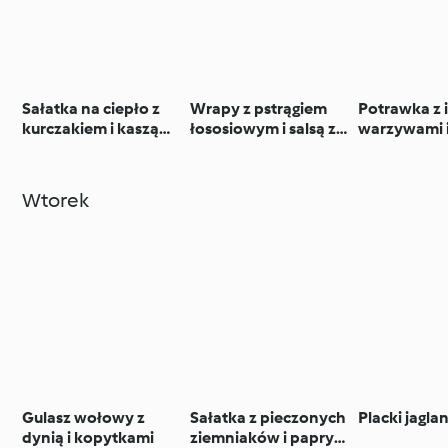
Sałatka na ciepło z
Wrapy z pstrągiem
Potrawka z 
kurczakiem i kaszą
łososiowym i salsą z
warzywami 
bulgur
awokado i mango
Wtorek
Gulasz wołowy z
Sałatka z pieczonych
Placki jagla
dynią i kopytkami
ziemniaków i papryki