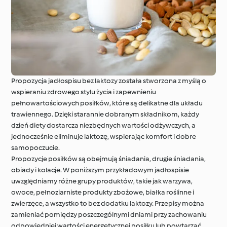
Propozycja jadłospisu bez laktozy została stworzona z myślą o
wspieraniu zdrowego stylu życia i zapewnieniu
pełnowartościowych posiłków, które są delikatne dla układu
trawiennego. Dzięki starannie dobranym składnikom, każdy
dzień diety dostarcza niezbędnych wartości odżywczych, a
jednocześnie eliminuje laktozę, wspierając komfort i dobre
samopoczucie.
Propozycje posiłków są obejmują śniadania, drugie śniadania,
obiady i kolacje. W poniższym przykładowym jadłospisie
uwzględniamy różne grupy produktów, takie jak warzywa,
owoce, pełnoziarniste produkty zbożowe, białka roślinne i
zwierzęce, a wszystko to bez dodatku laktozy. Przepisy można
zamieniać pomiędzy poszczególnymi dniami przy zachowaniu
odpowiedniej wartości energetycznej posiłku lub powtarzać