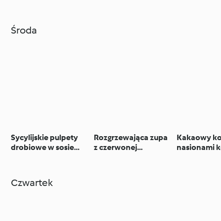
(TM6, TM7)
Środa
Sycylijskie pulpety
Rozgrzewająca zupa
Kakaowy kok
drobiowe w sosie
z czerwonej
nasionami 
pomidorowym z
soczewicy
makaronem
Czwartek