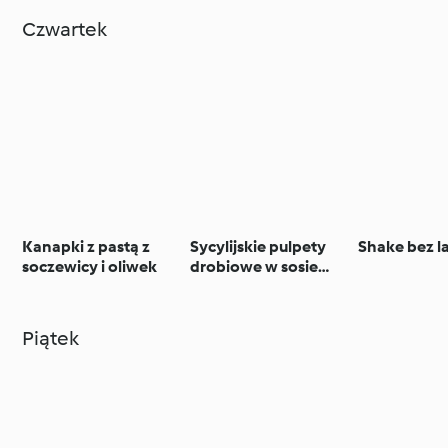
Czwartek
Kanapki z pastą z
Sycylijskie pulpety
Shake bez l
soczewicy i oliwek
drobiowe w sosie
pomidorowym z
makaronem
Piątek