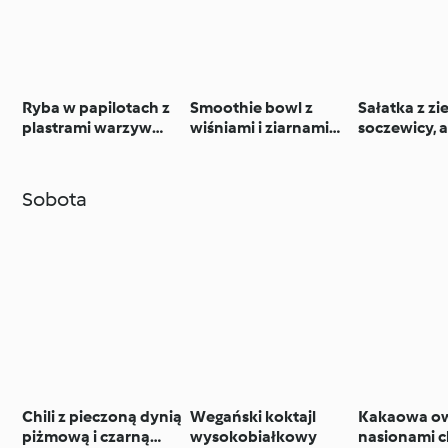
Ryba w papilotach z
Smoothie bowl z
Sałatka z zi
plastrami warzyw
wiśniami i ziarnami
soczewicy, 
(TM6, TM7)
kakaowca
pomidorów
Sobota
Chili z pieczoną dynią
Wegański koktajl
Kakaowa ow
piżmową i czarną
wysokobiałkowy
nasionami ch