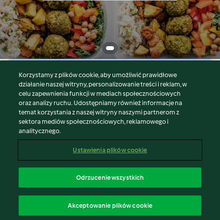
Korzystamy z plików cookie, aby umożliwić prawidłowe
© Copyright 2026
działanie naszej witryny, personalizowanie treści i reklam, w
celu zapewnienia funkcji w mediach społecznościowych
Warunki korzystania
oraz analizy ruchu. Udostępniamy również informacje na
Polityka prywatności
temat korzystania z naszej witryny naszymi partnerom z
Disclaimer
sektora mediów społecznościowych, reklamowego i
analitycznego.
Znak wydawcy
Pliki cookie
Ustawienia plików cookie
Zgłoś treść
Odstąp od umowy
Odrzucenie wszystkich
Oświadczenie o dostępności
polski
Akceptowanie plików cookie