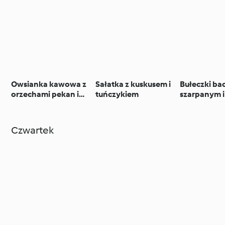
Owsianka kawowa z
Sałatka z kuskusem i
Bułeczki ba
orzechami pekan i
tuńczykiem
szarpanym 
amarantusem
Czwartek