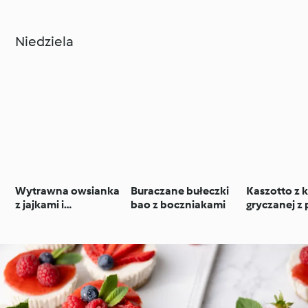
fasolą
masłem or
Niedziela
Wytrawna owsianka
Buraczane bułeczki
Kaszotto z 
z jajkami i
bao z boczniakami
gryczanej z
zrumienionymi
jarmużem i
pieczarkami
kurczakiem