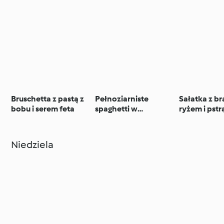
Bruschetta z pastą z
Pełnoziarniste
Sałatka z 
bobu i serem feta
spaghetti w
ryżem i pst
kremowym sosie z
łososiowym
soczewicy i
marchewki (TM5,
Niedziela
TM6)