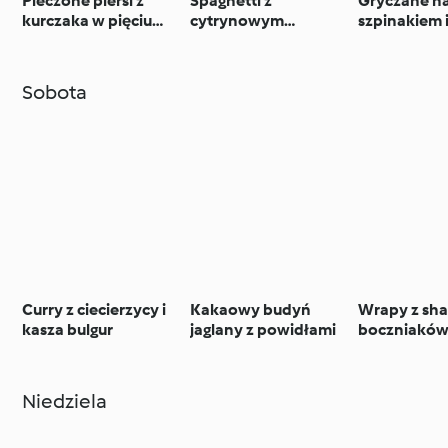
Pieczone piersi z
Spaghetti z
Gryczane na
kurczaka w pięciu
cytrynowym
szpinakiem 
smakach z ryżem i
łososiem i porem
warzywami
Sobota
Curry z ciecierzycy i
Kakaowy budyń
Wrapy z sh
kasza bulgur
jaglany z powidłami
boczniakó
Niedziela