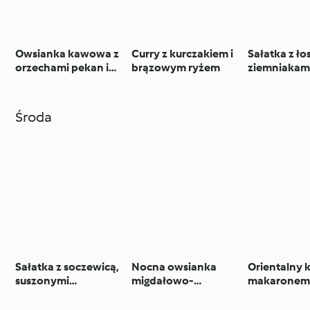
Owsianka kawowa z
Curry z kurczakiem i
Sałatka z ło
orzechami pekan i
brązowym ryżem
ziemniakami,
amarantusem
pomidorem
Środa
Sałatka z soczewicą,
Nocna owsianka
Orientalny 
suszonymi
migdałowo-
makaronem z
pomidorami i
marchewkowa
oliwkami