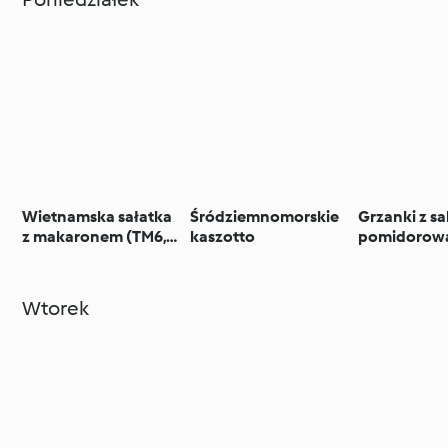
Wietnamska sałatka
Śródziemnomorskie
Grzanki z sa
z makaronem (TM6,
kaszotto
pomidorow
TM7)
awokado i j
miękko
Wtorek