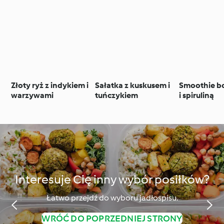
Złoty ryż z indykiem i
Sałatka z kuskusem i
Smoothie bo
warzywami
tuńczykiem
i spiruliną
Interesuje Cię inny wybór posiłków?
Łatwo przejdź do wyboru jadłospisu.
WRÓĆ DO POPRZEDNIEJ STRONY