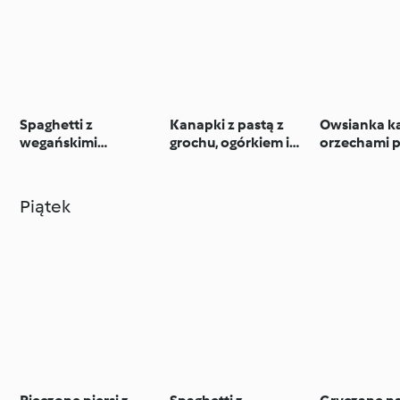
Spaghetti z
Kanapki z pastą z
Owsianka k
wegańskimi
grochu, ogórkiem i
orzechami p
pulpetami w sosie
sałatą
amarantus
pomidorowym
Piątek