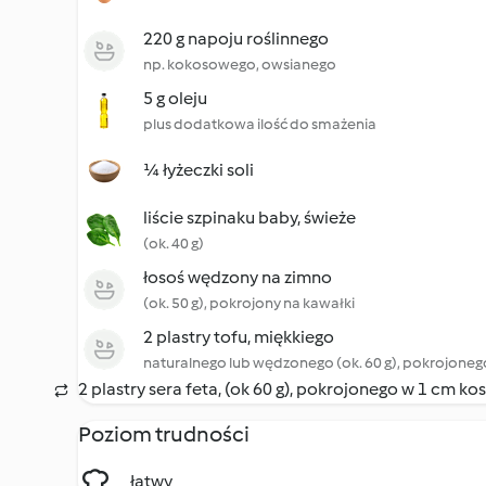
220 g napoju roślinnego
np. kokosowego, owsianego
5 g oleju
plus dodatkowa ilość do smażenia
¼ łyżeczki soli
liście szpinaku baby, świeże
(ok. 40 g)
łosoś wędzony na zimno
(ok. 50 g), pokrojony na kawałki
2 plastry tofu, miękkiego
naturalnego lub wędzonego (ok. 60 g), pokrojoneg
2 plastry sera feta, (ok 60 g), pokrojonego w 1 cm ko
Poziom trudności
łatwy