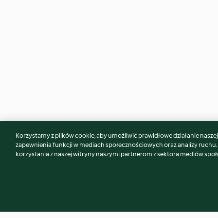
Korzystamy z plików cookie, aby umożliwić prawidłowe działanie naszej w
Może spodoba Ci się również...
zapewnienia funkcji w mediach społecznościowych oraz analizy ruchu
korzystania z naszej witryny naszymi partnerom z sektora mediów spo