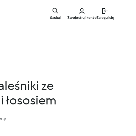
Przejdź
do
Szukaj
Zarejestruj konto
Zaloguj się
głównej
treści
leśniki ze
i łososiem
eny