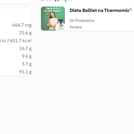
Dieta BeDiet na Thermomix®
50 Przepisów
664.7 mg
Polska
25.6 g
 kJ / 601.7 kcal
16.7 g
9.6 g
3.7 g
91.1 g