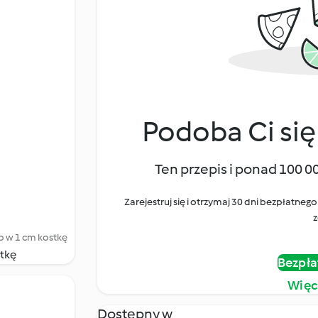
Podoba Ci się
Ten przepis i ponad 100 0
Zarejestruj się i otrzymaj 30 dni bezpłatn
z
o w 1 cm kostkę
stkę
Bezpła
Więc
Dostępny w