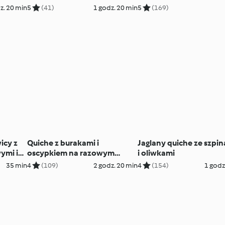
 pesto
zieloną soczewicą
z. 20 min
5
(41)
1 godz. 20 min
5
(169)
icy z
Quiche z burakami i
Jaglany quiche ze szpi
ymi i
oscypkiem na razowym
i oliwkami
spodzie z czarnuszką
35 min
4
(109)
2 godz. 20 min
4
(154)
1 godz