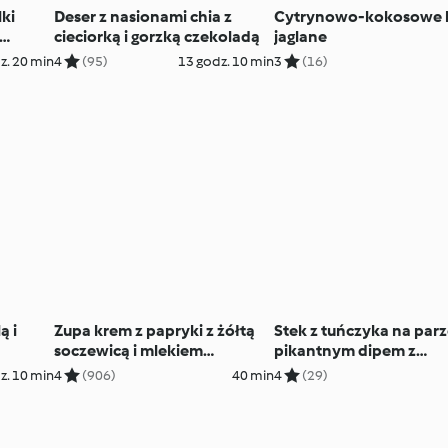
ki
Deser z nasionami chia z
Cytrynowo-kokosowe k
cieciorką i gorzką czekoladą
jaglane
z. 20 min
4
(95)
13 godz. 10 min
3
(16)
ą i
Zupa krem z papryki z żółtą
Stek z tuńczyka na parz
soczewicą i mlekiem
pikantnym dipem z
kokosowym
pomidorów i soczewicy
z. 10 min
4
(906)
40 min
4
(29)