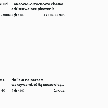
ulki
Kakaowo-orzechowe ciastka
orkiszowe bez pieczenia
2 godz.
5
(48)
1 godz. 45 min
e z
Halibut na parze z
warzywami, żółtą soczewicą i
zielonym sosem
40 min
4
(26)
1 godz.