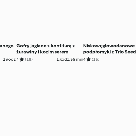
ianego
Gofry jaglane z konfiturą z
Niskowęglowodanowe
żurawiny i kozim serem
podpłomyki z Trio Seeds
nasionami chia
1 godz.
4
(18)
1 godz. 35 min
4
(15)