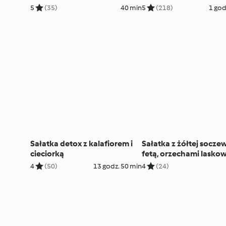
marchewką i ziołowym
5
(35)
40 min
5
(218)
1 god
Sałatka detox z kalafiorem i
Sałatka z żółtej soczew
cieciorką
fetą, orzechami laskow
grejpfrutem
4
(50)
13 godz. 50 min
4
(24)