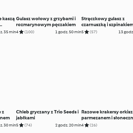
 kaszą
Gulasz wołowy z grzybami i
Strączkowy gulasz z
rozmarynowym pęczakiem
czarnuszką i szpinakie
z. 35 min
4
(100)
1 godz. 50 min
5
(57)
13 godz
 z
Chleb gryczany z Trio Seeds i
Razowe krakersy orkis
rynem
jabłkami
parmezanem i słoneczn
z. 30 min
5
(74)
2 godz. 20 min
4
(26)