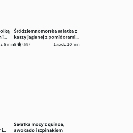
solką
Śródziemnomorska sałatka z
 i
kaszy jaglanej z pomidorami i
oliwkami
z. 5 min
5
(58)
1 godz. 10 min
Sałatka mocy z quinoa,
 i
awokado i szpinakiem