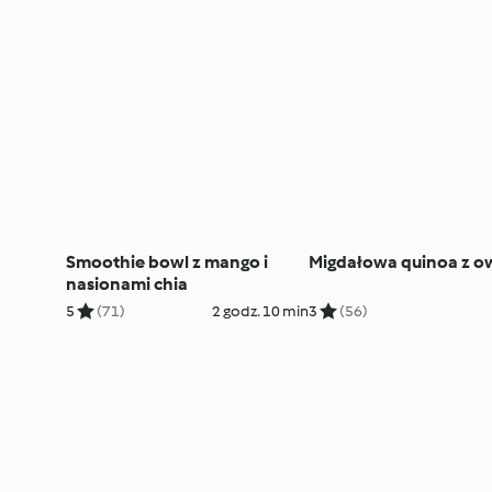
Smoothie bowl z mango i
Migdałowa quinoa z 
nasionami chia
5
(71)
2 godz. 10 min
3
(56)