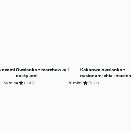
owocami
Owsianka z marchewką i
Kakaowa owsianka z
daktylami
nasionami chia i masłe
orzechowym
30 min
4
(598)
20 min
5
(5.3K)