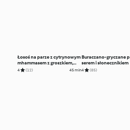
Łosoś na parze z cytrynowym
Buraczano-gryczane pl
mhammasem z groszkiem,
serem i słonecznikiem
grzybami leśnymi i
4
(12)
45 min
4
(85)
tymiankiem