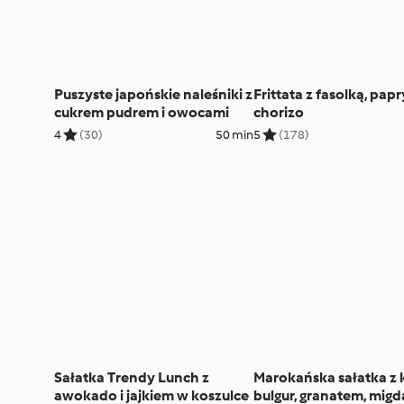
Puszyste japońskie naleśniki z
Frittata z fasolką, papr
cukrem pudrem i owocami
chorizo
4
(30)
50 min
5
(178)
Sałatka Trendy Lunch z
Marokańska sałatka z 
awokado i jajkiem w koszulce
bulgur, granatem, migd