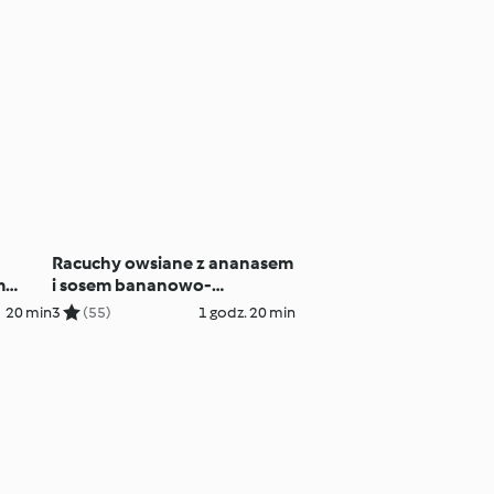
Racuchy owsiane z ananasem
m
i sosem bananowo-
orzechowym
20 min
3
(55)
1 godz. 20 min