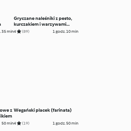
Gryczane naleśniki z pesto,
m
kurczakiem i warzywami
gotowanymi na parze
. 35 min
4
(89)
1 godz. 10 min
zowe z
Wegański placek (farinata)
ikiem
50 min
4
(19)
1 godz. 50 min