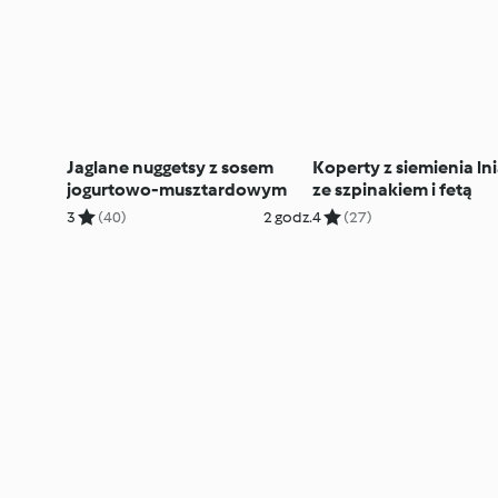
Jaglane nuggetsy z sosem
Koperty z siemienia ln
jogurtowo-musztardowym
ze szpinakiem i fetą
3
(40)
2 godz.
4
(27)