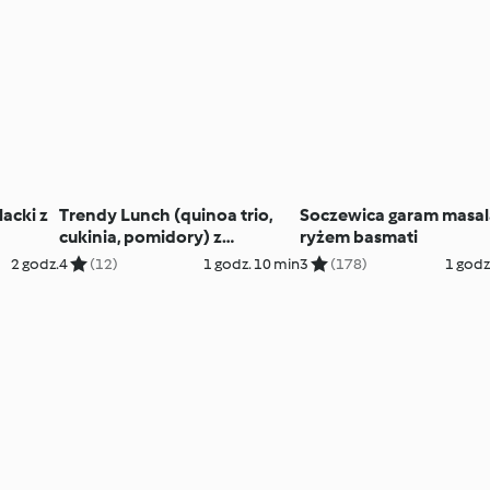
acki z
Trendy Lunch (quinoa trio,
Soczewica garam masal
cukinia, pomidory) z
ryżem basmati
pulpetami z indyka i surówką
2 godz.
4
(12)
1 godz. 10 min
3
(178)
1 godz