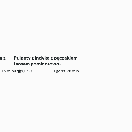
a z
Pulpety z indyka z pęczakiem
i sosem pomidorowo-
miodowym
. 15 min
4
(175)
1 godz. 20 min