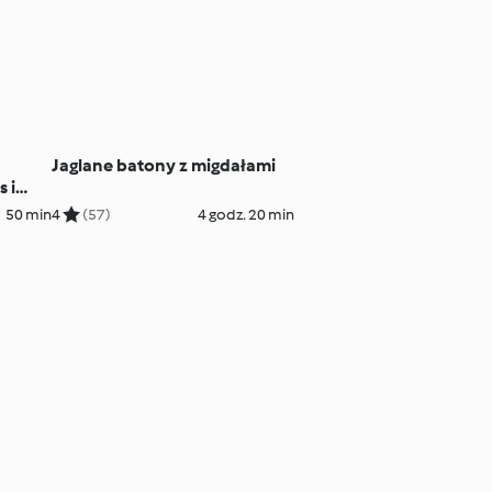
Jaglane batony z migdałami
 i
50 min
4
(57)
4 godz. 20 min