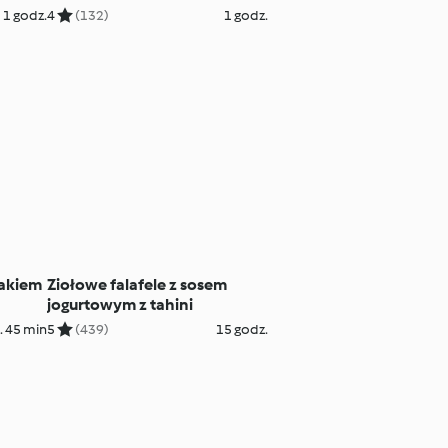
1 godz.
4
(132)
1 godz.
nakiem
Ziołowe falafele z sosem
jogurtowym z tahini
. 45 min
5
(439)
15 godz.