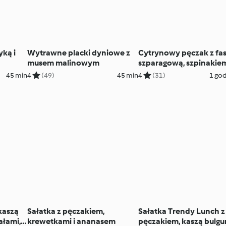
yką i
Wytrawne placki dyniowe z
Cytrynowy pęczak z fa
musem malinowym
szparagową, szpinakiem
suszonymi pomidorami
45 min
4
(49)
45 min
4
(31)
1 god
kaszą
Sałatka z pęczakiem,
Sałatka Trendy Lunch z
ałami,
krewetkami i ananasem
pęczakiem, kaszą bulgur