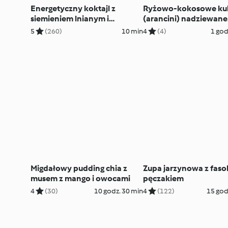
Energetyczny koktajl z
Ryżowo-kokosowe kul
siemieniem lnianym i
(arancini) nadziewane
nasionami chia
suszonymi śliwkami
5
(260)
10 min
4
(4)
1 god
Migdałowy pudding chia z
Zupa jarzynowa z fasol
musem z mango i owocami
pęczakiem
4
(30)
10 godz. 30 min
4
(122)
15 god