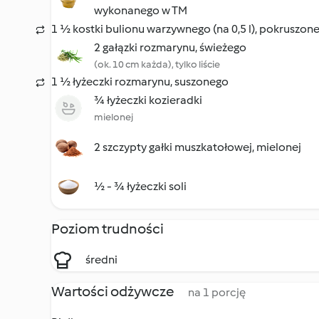
wykonanego w TM
1 ½ kostki bulionu warzywnego (na 0,5 l), pokruszone
2 gałązki rozmarynu, świeżego
(ok. 10 cm każda), tylko liście
1 ½ łyżeczki rozmarynu, suszonego
¾ łyżeczki kozieradki
mielonej
2 szczypty gałki muszkatołowej, mielonej
½ - ¾ łyżeczki soli
Poziom trudności
średni
Wartości odżywcze
na 1 porcję