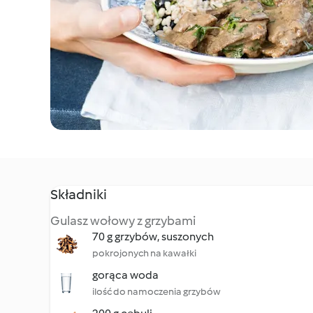
Składniki
Gulasz wołowy z grzybami
70 g grzybów, suszonych
pokrojonych na kawałki
gorąca woda
ilość do namoczenia grzybów