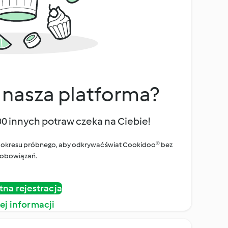
 nasza platforma?
00 innych potraw czeka na Ciebie!
ego okresu próbnego, aby odkrywać świat Cookidoo® bez
obowiązań.
tna rejestracja
ej informacji