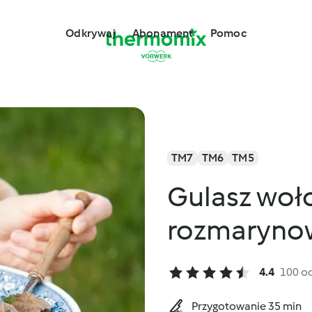
Odkrywaj
Abonament
Pomoc
TM7
TM6
TM5
Gulasz woło
rozmaryno
4.4
100 o
Przygotowanie 35 min