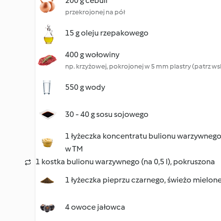
200 g cebuli
przekrojonej na pół
15 g oleju rzepakowego
400 g wołowiny
np. krzyżowej, pokrojonej w 5 mm plastry (patrz 
550 g wody
30 - 40 g sosu sojowego
1 łyżeczka koncentratu bulionu warzywneg
w TM
1 kostka bulionu warzywnego (na 0,5 l), pokruszona
1 łyżeczka pieprzu czarnego, świeżo mielon
4 owoce jałowca