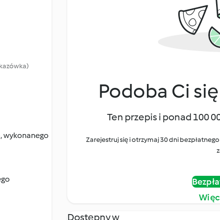
wskazówka)
Podoba Ci się
Ten przepis i ponad 100 0
o, wykonanego
Zarejestruj się i otrzymaj 30 dni bezpłatn
z
ego
Bezpła
Więc
Dostępny w