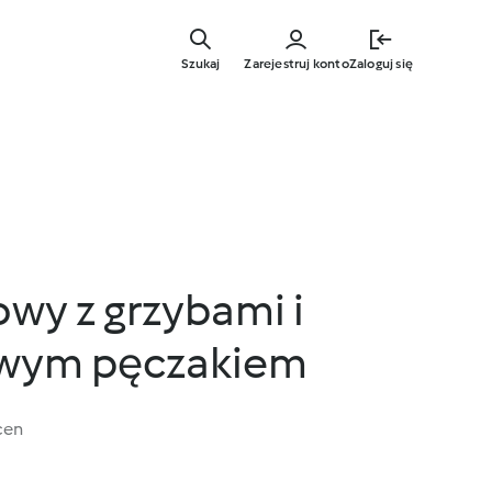
Przejdź
do
Szukaj
Zarejestruj konto
Zaloguj się
głównej
treści
wy z grzybami i
wym pęczakiem
cen