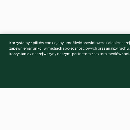
Korzystamy z plików cookie, aby umożliwić prawidłowe działanie naszej w
Może spodoba Ci się również...
zapewnienia funkcji w mediach społecznościowych oraz analizy ruchu
korzystania z naszej witryny naszymi partnerom z sektora mediów spo