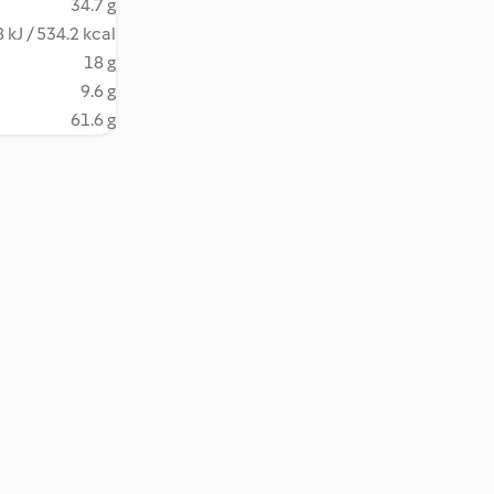
34.7 g
 kJ / 534.2 kcal
18 g
9.6 g
61.6 g