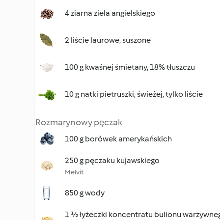
4 ziarna ziela angielskiego
2 liście laurowe, suszone
100 g kwaśnej śmietany, 18% tłuszczu
10 g natki pietruszki, świeżej, tylko liście
Rozmarynowy pęczak
100 g borówek amerykańskich
250 g pęczaku kujawskiego
Melvit
850 g wody
1 ½ łyżeczki koncentratu bulionu warzywne