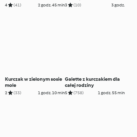
4
(41)
2 godz. 45 min
3
(10)
3 godz.
Kurczak w zielonym sosie
Galette z kurczakiem dla
mole
całej rodziny
2
(33)
1 godz. 10 min
5
(758)
1 godz. 55 min