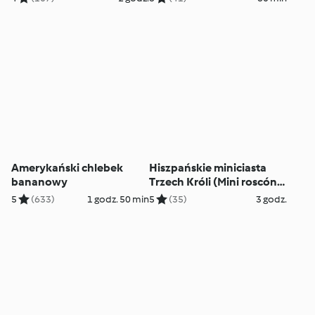
Amerykański chlebek
Hiszpańskie miniciasta
bananowy
Trzech Króli (Mini roscón
de Reyes)
5
(633)
1 godz. 50 min
5
(35)
3 godz.