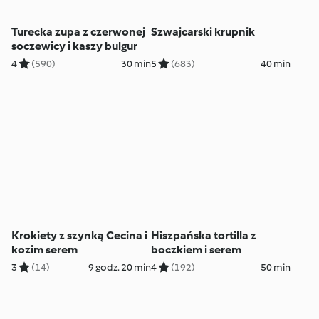
Turecka zupa z czerwonej
Szwajcarski krupnik
soczewicy i kaszy bulgur
4
(590)
30 min
5
(683)
40 min
Krokiety z szynką Cecina i
Hiszpańska tortilla z
kozim serem
boczkiem i serem
3
(14)
9 godz. 20 min
4
(192)
50 min