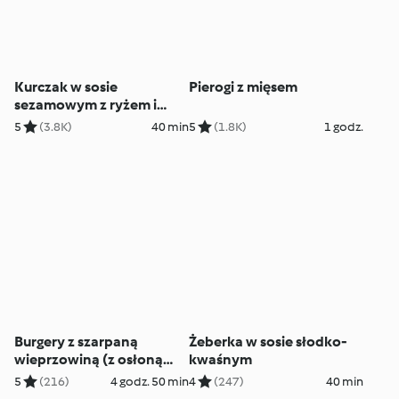
Kurczak w sosie
Pierogi z mięsem
sezamowym z ryżem i
chrupiącymi warzywami
5
(3.8K)
40 min
5
(1.8K)
1 godz.
Burgery z szarpaną
Żeberka w sosie słodko-
wieprzowiną (z osłoną
kwaśnym
noża miksującego)
5
(216)
4 godz. 50 min
4
(247)
40 min