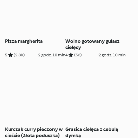
Pizza margherita
Wolno gotowany gulasz
cielęcy
5
(2.8K)
2 godz. 10 min
4
(36)
2 godz. 10 min
Kurczak curry pieczony w
Grasica cielęca z cebulą
cieście (Złota poduszka)
dymką