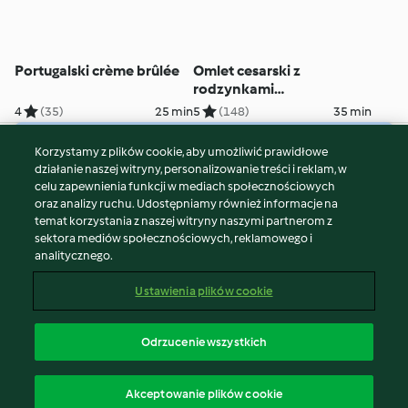
Portugalski crème brûlée
Omlet cesarski z
rodzynkami
(Kaiserschmarrn)
4
(35)
25 min
5
(148)
35 min
Korzystamy z plików cookie, aby umożliwić prawidłowe
© Copyright 2026
działanie naszej witryny, personalizowanie treści i reklam, w
celu zapewnienia funkcji w mediach społecznościowych
Warunki korzystania
oraz analizy ruchu. Udostępniamy również informacje na
Polityka prywatności
temat korzystania z naszej witryny naszymi partnerom z
Disclaimer
sektora mediów społecznościowych, reklamowego i
analitycznego.
Znak wydawcy
Pliki cookie
Ustawienia plików cookie
Zgłoś treść
Odstąp od umowy
Odrzucenie wszystkich
Oświadczenie o dostępności
polski
Akceptowanie plików cookie