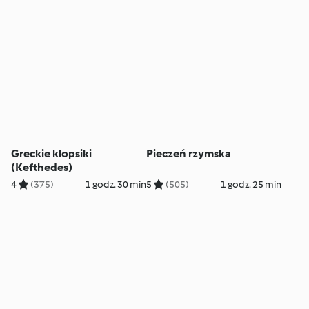
Greckie klopsiki
Pieczeń rzymska
(Kefthedes)
4
(375)
1 godz. 30 min
5
(505)
1 godz. 25 min