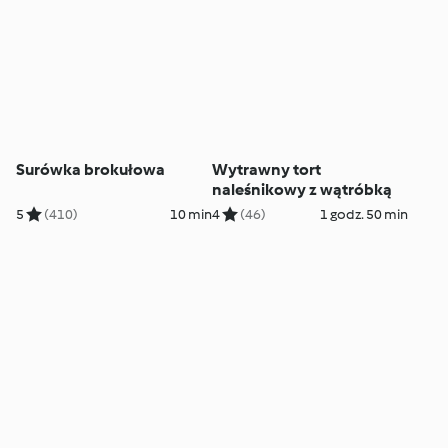
Surówka brokułowa
Wytrawny tort
naleśnikowy z wątróbką
5
(410)
10 min
4
(46)
1 godz. 50 min