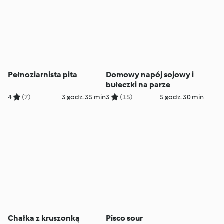
Pełnoziarnista pita
Domowy napój sojowy i
bułeczki na parze
4
(7)
3 godz. 35 min
3
(15)
5 godz. 30 min
Chałka z kruszonką
Pisco sour