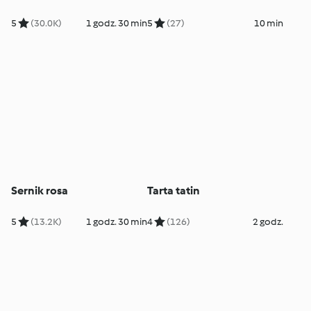
5
(30.0K)
1 godz. 30 min
5
(27)
10 min
Sernik rosa
Tarta tatin
5
(13.2K)
1 godz. 30 min
4
(126)
2 godz.