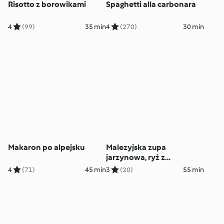
Risotto z borowikami
Spaghetti alla carbonara
4
(99)
35 min
4
(270)
30 min
Makaron po alpejsku
Malezyjska zupa
jarzynowa, ryż z
kurczakiem, wytrawny
4
(71)
45 min
3
(20)
55 min
pudding jajeczny