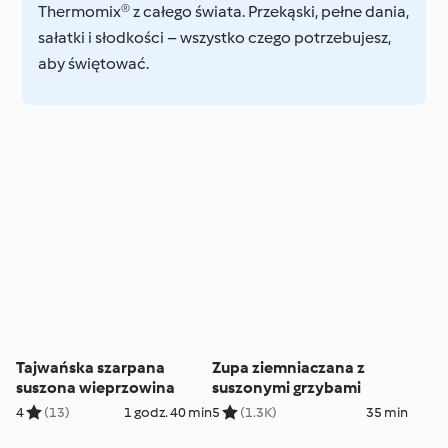
Thermomix® z całego świata. Przekąski, pełne dania,
sałatki i słodkości – wszystko czego potrzebujesz,
aby świętować.
Tajwańska szarpana
Zupa ziemniaczana z
suszona wieprzowina
suszonymi grzybami
4
(13)
1 godz. 40 min
5
(1.3K)
35 min