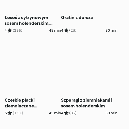
Łosoś z cytrynowym
Gratin z dorsza
sosem holenderskim,
szparagami i ryżem
4
(235)
45 min
4
(23)
50 min
Czeskie placki
Szparagi z ziemniakami i
ziemniaczane
sosem holenderskim
(Bramboráky)
5
(1.5K)
45 min
4
(83)
50 min