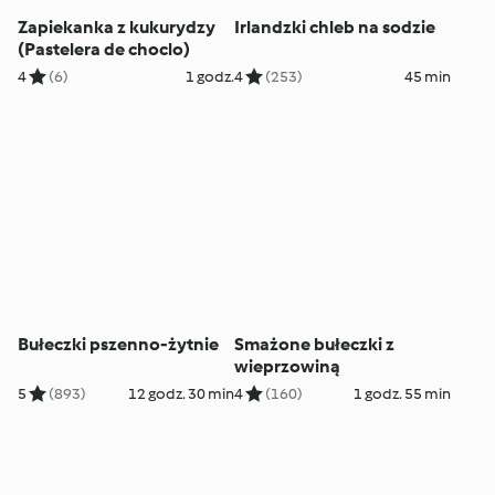
Zapiekanka z kukurydzy
Irlandzki chleb na sodzie
(Pastelera de choclo)
4
(6)
1 godz.
4
(253)
45 min
Bułeczki pszenno-żytnie
Smażone bułeczki z
wieprzowiną
5
(893)
12 godz. 30 min
4
(160)
1 godz. 55 min