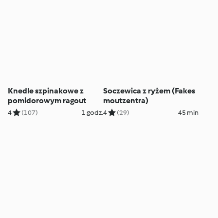
Knedle szpinakowe z
Soczewica z ryżem (Fakes
pomidorowym ragout
moutzentra)
4
(107)
1 godz.
4
(29)
45 min