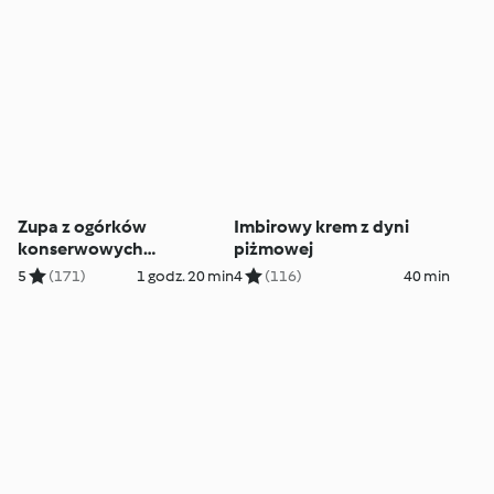
Zupa z ogórków
Imbirowy krem z dyni
konserwowych
piżmowej
(Rassolnik)
5
(171)
1 godz. 20 min
4
(116)
40 min