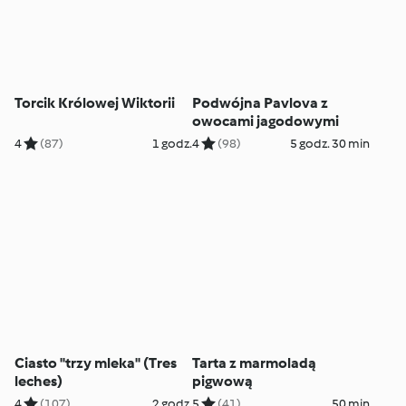
Torcik Królowej Wiktorii
Podwójna Pavlova z
owocami jagodowymi
4
(87)
1 godz.
4
(98)
5 godz. 30 min
Ciasto "trzy mleka" (Tres
Tarta z marmoladą
leches)
pigwową
4
(107)
2 godz.
5
(41)
50 min