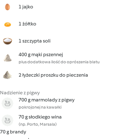
1 jajko
1 żółtko
1 szczypta soli
400 g mąki pszennej
plus dodatkowa ilość do oprószenia blatu
2 łyżeczki proszku do pieczenia
Nadzienie z pigwy
700 g marmolady z pigwy
pokrojonej na kawałki
70 g słodkiego wina
(np. Porto, Marsala)
70 g brandy