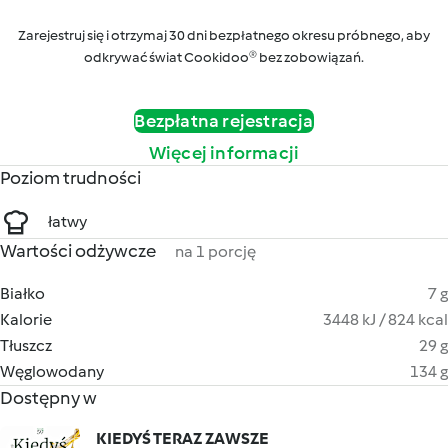
Zarejestruj się i otrzymaj 30 dni bezpłatnego okresu próbnego, aby
odkrywać świat Cookidoo® bez zobowiązań.
Bezpłatna rejestracja
Więcej informacji
Poziom trudności
łatwy
Wartości odżywcze
na 1 porcję
Białko
7 g
Kalorie
3448 kJ / 824 kcal
Tłuszcz
29 g
Węglowodany
134 g
Dostępny w
KIEDYŚ TERAZ ZAWSZE