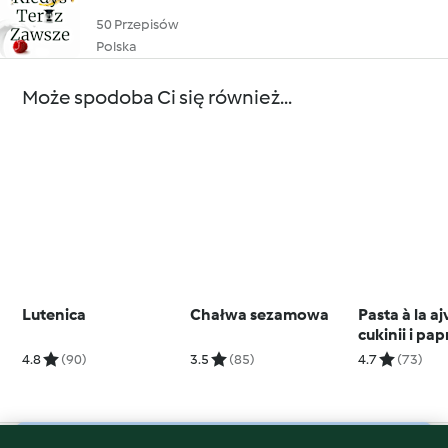
50 Przepisów
Polska
Może spodoba Ci się również...
Lutenica
Chałwa sezamowa
Pasta à la aj
cukinii i pap
4.8
(90)
3.5
(85)
4.7
(73)