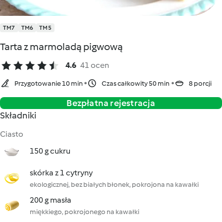
TM7
TM6
TM5
Tarta z marmoladą pigwową
4.6
41 ocen
Przygotowanie 10 min
Czas całkowity 50 min
8 porcji
Bezpłatna rejestracja
Składniki
Ciasto
150 g cukru
skórka z 1 cytryny
ekologicznej, bez białych błonek, pokrojona na kawałki
200 g masła
miękkiego, pokrojonego na kawałki