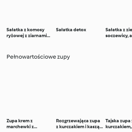
Sałatka z komosy
Sałatka detox
Sałatka z zi
ryżowej z ziarnami
soczewicy, 
słonecznika
pomidorów
Pełnowartościowe zupy
Zupa krem z
Rozgrzewająca zupa
Tajska zupa 
marchewki z
z kurczakiem i kaszą
kurczakiem,