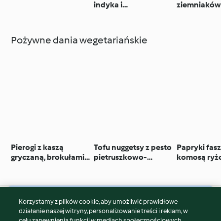
indyka i
ziemniaków
pełnoziarnistej kaszy
ciepło
orkiszowej
Pożywne dania wegetariańskie
Pierogi z kaszą
Tofu nuggetsy z pesto
Papryki fa
gryczaną, brokułami i
pietruszkowo-
komosą ryż
twarogiem
nerkowcowym i
ziołami
kaszą bulgur
Korzystamy z plików cookie, aby umożliwić prawidłowe
© Copyright 2026
działanie naszej witryny, personalizowanie treści i reklam, w
celu zapewnienia funkcji w mediach społecznościowych