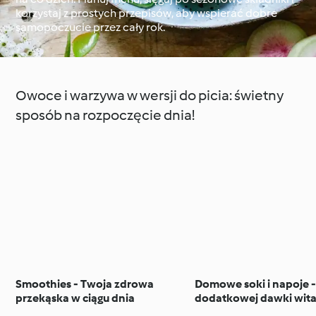
korzystaj z prostych przepisów, aby wspierać dobre
samopoczucie przez cały rok.
Dookoła świata z
Cookidoo®
Techniki kulinarne
​Owoce i warzywa w wersji do picia: świetny
sposób na rozpoczęcie dnia!
Smoothies - Twoja zdrowa
Domowe soki i napoje - dl
przekąska w ciągu dnia
dodatkowej dawki wita
minerałów