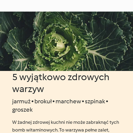
pieczoną ciecierzycą
bulgur
jarmużem i
makaronem z
mung
5 wyjątkowo zdrowych
warzyw
jarmuż • brokuł • marchew • szpinak •
groszek
W żadnej zdrowej kuchni nie może zabraknąć tych
bomb witaminowych. To warzywa pełne zalet,