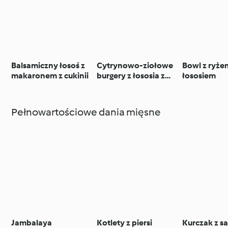
Balsamiczny łosoś z
Cytrynowo-ziołowe
Bowl z ryżem
makaronem z cukinii
burgery z łososia z
łososiem
cukinią w parmezanie
Pełnowartościowe dania mięsne
Jambalaya
Kotlety z piersi
Kurczak z sa