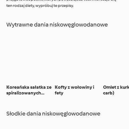
ten rodzaj diety, wypróbuj te przepisy.
Wytrawne dania niskowęglowodanowe
Koreańska sałatka ze
Kofty z wołowiny i
Omlet z kur
spiralizowanych
fety
carb)
ogórków (TM5)
Słodkie dania niskowęglowodanowe