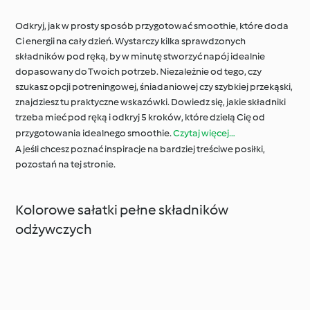
Odkryj, jak w prosty sposób przygotować smoothie, które doda
Ci energii na cały dzień. Wystarczy kilka sprawdzonych
składników pod ręką, by w minutę stworzyć napój idealnie
dopasowany do Twoich potrzeb. Niezależnie od tego, czy
szukasz opcji potreningowej, śniadaniowej czy szybkiej przekąski,
znajdziesz tu praktyczne wskazówki. Dowiedz się, jakie składniki
trzeba mieć pod ręką i odkryj 5 kroków, które dzielą Cię od
przygotowania idealnego smoothie.
Czytaj więcej…
A jeśli chcesz poznać inspiracje na bardziej treściwe posiłki,
pozostań na tej stronie.
Kolorowe sałatki pełne składników
odżywczych