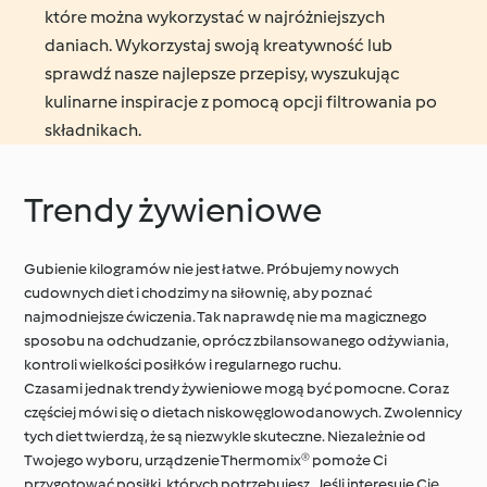
które można wykorzystać w najróżniejszych
daniach. Wykorzystaj swoją kreatywność lub
sprawdź nasze najlepsze przepisy, wyszukując
kulinarne inspiracje z pomocą opcji filtrowania po
składnikach.
Trendy żywieniowe
Gubienie kilogramów nie jest łatwe. Próbujemy nowych
cudownych diet i chodzimy na siłownię, aby poznać
najmodniejsze ćwiczenia. Tak naprawdę nie ma magicznego
sposobu na odchudzanie, oprócz zbilansowanego odżywiania,
kontroli wielkości posiłków i regularnego ruchu.
Czasami jednak trendy żywieniowe mogą być pomocne. Coraz
częściej mówi się o dietach niskowęglowodanowych. Zwolennicy
tych diet twierdzą, że są niezwykle skuteczne. Niezależnie od
Twojego wyboru, urządzenie Thermomix® pomoże Ci
przygotować posiłki, których potrzebujesz. Jeśli interesuje Cię