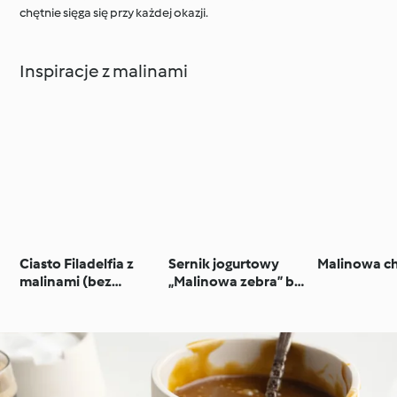
chętnie sięga się przy każdej okazji.
Inspiracje z malinami
Ciasto Filadelfia z
Sernik jogurtowy
Malinowa c
malinami (bez
„Malinowa zebra” bez
pieczenia)
pieczenia