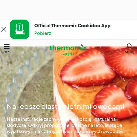
Official Thermomix Cookidoo App
Pobierz
Menu
Szukaj
Najlepsze ciasta z letnimi owocami
Nasze inspiracje zachwycają lekkością i naturalną
słodyczą. Odkryj propozycje idealne na lato, łączące
wyjątkowy smak z bogactwem sezonowych owoców.