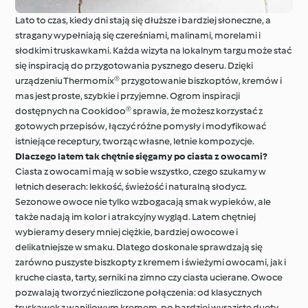
Lato to czas, kiedy dni stają się dłuższe i bardziej słoneczne, a
stragany wypełniają się czereśniami, malinami, morelami i
słodkimi truskawkami. Każda wizyta na lokalnym targu może stać
się inspiracją do przygotowania pysznego deseru. Dzięki
urządzeniu Thermomix® przygotowanie biszkoptów, kremów i
mas jest proste, szybkie i przyjemne. Ogrom inspiracji
dostępnych na Cookidoo® sprawia, że możesz korzystać z
gotowych przepisów, łączyć różne pomysły i modyfikować
istniejące receptury, tworząc własne, letnie kompozycje.
Dlaczego latem tak chętnie sięgamy po ciasta z owocami?
Ciasta z owocami mają w sobie wszystko, czego szukamy w
letnich deserach: lekkość, świeżość i naturalną słodycz.
Sezonowe owoce nie tylko wzbogacają smak wypieków, ale
także nadają im kolor i atrakcyjny wygląd. Latem chętniej
wybieramy desery mniej ciężkie, bardziej owocowe i
delikatniejsze w smaku. Dlatego doskonale sprawdzają się
zarówno puszyste biszkopty z kremem i świeżymi owocami, jak i
kruche ciasta, tarty, serniki na zimno czy ciasta ucierane. Owoce
pozwalają tworzyć niezliczone połączenia: od klasycznych
truskawek z waniliowym kremem, po bardziej wyraziste duety,