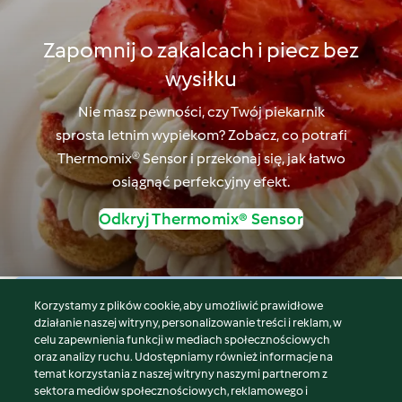
Zapomnij o zakalcach i piecz bez
wysiłku
Nie masz pewności, czy Twój piekarnik
sprosta letnim wypiekom? Zobacz, co potrafi
Thermomix® Sensor i przekonaj się, jak łatwo
osiągnąć perfekcyjny efekt.
Odkryj Thermomix® Sensor
Korzystamy z plików cookie, aby umożliwić prawidłowe
© Copyright 2026
działanie naszej witryny, personalizowanie treści i reklam, w
celu zapewnienia funkcji w mediach społecznościowych
Warunki korzystania
oraz analizy ruchu. Udostępniamy również informacje na
Polityka prywatności
temat korzystania z naszej witryny naszymi partnerom z
Disclaimer
sektora mediów społecznościowych, reklamowego i