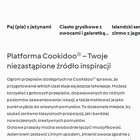
Paj (pie) z jeżynami
Ciasto grysikowe z
Islandzki se
owocami i galaretką
zimno z jag
(bez pieczenia)
Platforma Cookidoo® – Twoje
niezastąpione źródło inspiracji
Ogrom przepisów dostępnych na Cookidoo® sprawia, że
przygotowanie letnich ciast staje się jeszcze łatwiejsze. Możesz
korzystać z gotowych przepisów, dopasowanych do różnych
poziomów zaawansowania i okazji, a także traktować je jako
punkt wyjścia do własnych pomysłów. To doskonałe miejsce, by
szukać zarówno klasycznych propozycji, jak i bardziej
nowoczesnych, kreatywnych pomysłów.
Gotowe przepisy można swobodnie łączyć i modyfikować.
Jeden krem zestawić z innym spodem, zmienić owoce zgodnie z