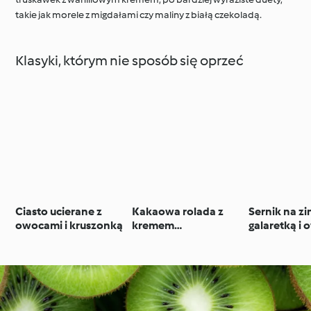
takie jak morele z migdałami czy maliny z białą czekoladą.
Klasyki, którym nie sposób się oprzeć
Ciasto ucierane z
Kakaowa rolada z
Sernik na z
owocami i kruszonką
kremem
galaretką i
śmietanowym i
owocami