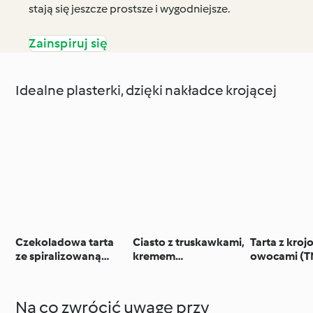
stają się jeszcze prostsze i wygodniejsze.
Zainspiruj się
Idealne plasterki, dzięki nakładce krojącej
Czekoladowa tarta
Ciasto z truskawkami,
Tarta z kro
ze spiralizowaną
kremem
owocami (T
gruszką (TM6, TM7)
budyniowym i
galaretką (TM6)
Na co zwrócić uwagę przy