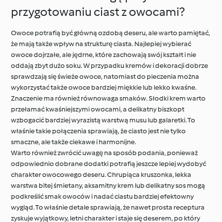
przygotowaniu ciast z owocami?
Owoce potrafią być główną ozdobą deseru, ale warto pamiętać,
że mają także wpływ na strukturę ciasta. Najlepiej wybierać
owoce dojrzałe, ale jędrne, które zachowają swój kształt i nie
oddają zbyt dużo soku. W przypadku kremów i dekoracji dobrze
sprawdzają się świeże owoce, natomiast do pieczenia można
wykorzystać także owoce bardziej miękkie lub lekko kwaśne.
Znaczenie ma również równowaga smaków. Słodki krem warto
przełamać kwaśniejszymi owocami, a delikatny biszkopt
wzbogacić bardziej wyrazistą warstwą musu lub galaretki. To
właśnie takie połączenia sprawiają, że ciasto jest nie tylko
smaczne, ale także ciekawe i harmonijne.
Warto również zwrócić uwagę na sposób podania, ponieważ
odpowiednio dobrane dodatki potrafią jeszcze lepiej wydobyć
charakter owocowego deseru. Chrupiąca kruszonka, lekka
warstwa bitej śmietany, aksamitny krem lub delikatny sos mogą
podkreślić smak owoców i nadać ciastu bardziej efektowny
wygląd. To właśnie detale sprawiają, że nawet prosta receptura
zyskuje wyjątkowy, letni charakter i staje się deserem, po który