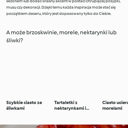
sezonem lub dodać własny akcent w postaci chrupiącej posypki,
musu czy dekoracji. Dzięki temu każda inspiracja może stać się
początkiem deseru, który jest dopasowany tylko do Ciebie.
A może brzoskwinie, morele, nektarynki lub
śliwki?
Szybkie ciasto ze
Tartaletki z
Ciasto ucier
śliwkami
nektarynkami i
morelami
kremem cytrynowym
z mascarpone (TM5)