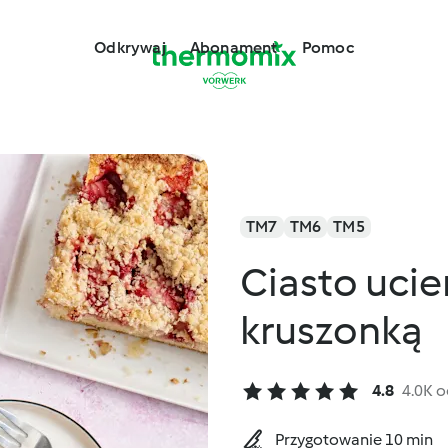
Odkrywaj
Abonament
Pomoc
TM7
TM6
TM5
Ciasto ucie
kruszonką
4.8
4.0K 
Przygotowanie 10 min