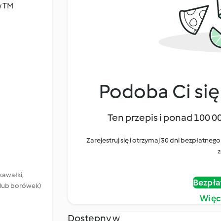
w TM
Podoba Ci się
Ten przepis i ponad 100 0
Zarejestruj się i otrzymaj 30 dni bezpłatn
z
kawałki,
Bezpła
n lub borówek)
Więc
Dostępny w