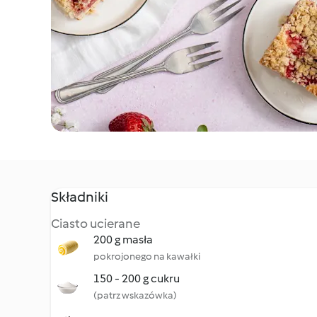
Składniki
Ciasto ucierane
200 g masła
pokrojonego na kawałki
150 - 200 g cukru
(patrz wskazówka)