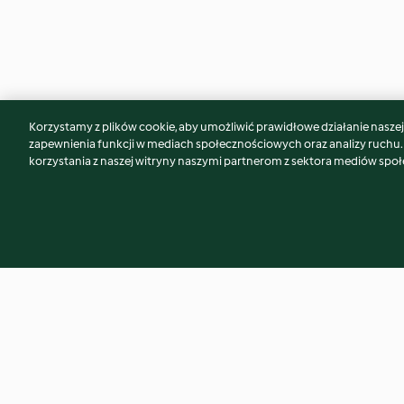
Korzystamy z plików cookie, aby umożliwić prawidłowe działanie naszej w
Może spodoba Ci się również...
zapewnienia funkcji w mediach społecznościowych oraz analizy ruchu
korzystania z naszej witryny naszymi partnerom z sektora mediów spo