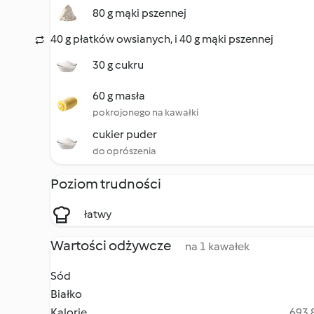
80 g mąki pszennej
40 g płatków owsianych, i 40 g mąki pszennej
30 g cukru
60 g masła
pokrojonego na kawałki
cukier puder
do oprószenia
Poziom trudności
łatwy
Wartości odżywcze
na 1 kawałek
Sód
Białko
Kalorie
693.8