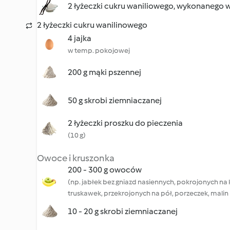
2 łyżeczki cukru waniliowego, wykonanego 
2 łyżeczki cukru wanilinowego
4 jajka
w temp. pokojowej
200 g mąki pszennej
50 g skrobi ziemniaczanej
2 łyżeczki proszku do pieczenia
(10 g)
Owoce i kruszonka
200 - 300 g owoców
(np. jabłek bez gniazd nasiennych, pokrojonych na 
truskawek, przekrojonych na pół, porzeczek, mali
10 - 20 g skrobi ziemniaczanej