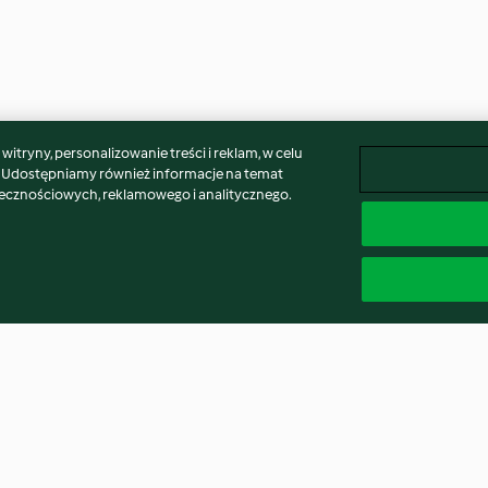
itryny, personalizowanie treści i reklam, w celu
. Udostępniamy również informacje na temat
łecznościowych, reklamowego i analitycznego.