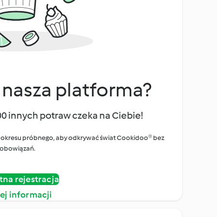
 nasza platforma?
00 innych potraw czeka na Ciebie!
ego okresu próbnego, aby odkrywać świat Cookidoo® bez
obowiązań.
tna rejestracja
ej informacji