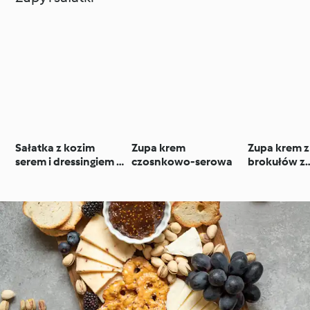
Sałatka z kozim
Zupa krem
Zupa krem z
serem i dressingiem z
czosnkowo-serowa
brokułów z
prażonych
cheddarem
nerkowców