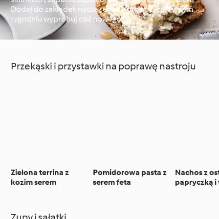
Dodaj do zakładek nasze serowe propozycje i w tym
tygodniu wypróbuj coś nowego!
Dookoła świata z
Cookidoo®
Techniki kulinarne
Przekąski i przystawki na poprawę nastroju
Zielona terrina z
Pomidorowa pasta z
Nachos z os
kozim serem
serem feta
papryczką i
serem
Zupy i sałatki