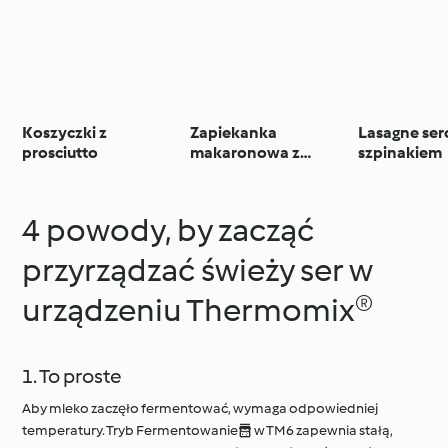
Koszyczki z
Zapiekanka
Lasagne ser
prosciutto
makaronowa z
szpinakiem
pieczarkami, papryką
i kiełbasą
4 powody, by zacząć
przyrządzać świeży ser w
urządzeniu Thermomix®
1. To proste
Aby mleko zaczęło fermentować, wymaga odpowiedniej
temperatury. Tryb Fermentowanie w TM6 zapewnia stałą,