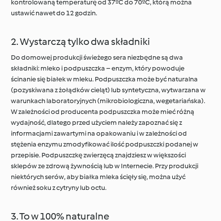
kontrolowaną temperaturę od 37ºC do 70ºC, którą można
ustawić nawet do 12 godzin.
2. Wystarczą tylko dwa składniki
Do domowej produkcji świeżego sera niezbędne są dwa
składniki: mleko i podpuszczka – enzym, który powoduje
ścinanie się białek w mleku. Podpuszczka może być naturalna
(pozyskiwana z żołądków cieląt) lub syntetyczna, wytwarzana w
warunkach laboratoryjnych (mikrobiologiczna, wegetariańska).
W zależności od producenta podpuszczka może mieć różną
wydajność, dlatego przed użyciem należy zapoznać się z
informacjami zawartymi na opakowaniu i w zależności od
stężenia enzymu zmodyfikować ilość podpuszczki podanej w
przepisie. Podpuszczkę zwierzęcą znajdziesz w większości
sklepów ze zdrową żywnością lub w Internecie. Przy produkcji
niektórych serów, aby białka mleka ścięły się, można użyć
również soku z cytryny lub octu.
3. To w 100% naturalne