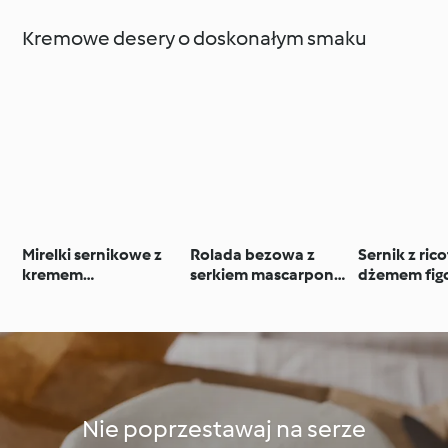
Kremowe desery o doskonałym smaku
Mirelki sernikowe z
Rolada bezowa z
Sernik z rico
kremem
serkiem mascarpone i
dżemem fi
czekoladowym
owocami
Nie poprzestawaj na serze