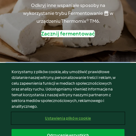
Odkryj inne wspaniałe sposoby na
wykorzystanie trybu Fermentowanie  w
urządzeniu Thermomix® TM6.
Zacznij fermentować
Korzystamy z plików cookie, aby umożliwić prawidłowe
© Copyright 2026
działanie naszej witryny, personalizowanie treści i reklam, w
celu zapewnienia funkcji w mediach społecznościowych
Warunki korzystania
oraz analizy ruchu. Udostępniamy również informacje na
Polityka prywatności
temat korzystania z naszej witryny naszymi partnerom z
Disclaimer
sektora mediów społecznościowych, reklamowego i
analitycznego.
Znak wydawcy
Pliki cookie
Ustawienia plików cookie
Zgłoś treść
Odstąp od umowy
Odrzucenie wszystkich