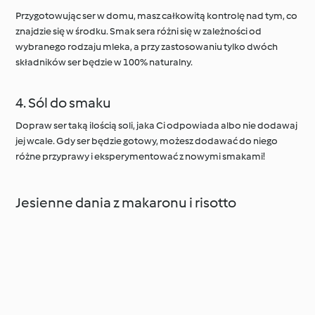
Przygotowując ser w domu, masz całkowitą kontrolę nad tym, co
znajdzie się w środku. Smak sera różni się w zależności od
wybranego rodzaju mleka, a przy zastosowaniu tylko dwóch
składników ser będzie w 100% naturalny.
4. Sól do smaku
Dopraw ser taką ilością soli, jaka Ci odpowiada albo nie dodawaj
jej wcale. Gdy ser będzie gotowy, możesz dodawać do niego
różne przyprawy i eksperymentować z nowymi smakami!
Jesienne dania z makaronu i risotto