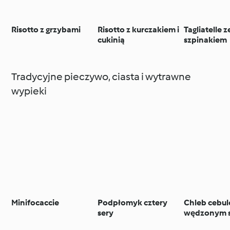
Risotto z grzybami
Risotto z kurczakiem i
Tagliatelle z
cukinią
szpinakiem
Tradycyjne pieczywo, ciasta i wytrawne
wypieki
Minifocaccie
Podpłomyk cztery
Chleb cebul
sery
wędzonym 