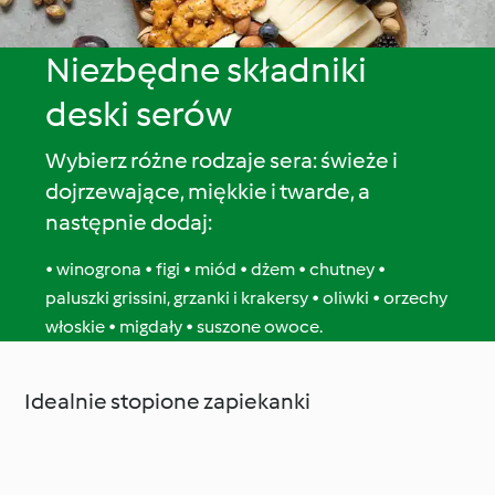
Niezbędne składniki
deski serów
Wybierz różne rodzaje sera: świeże i
dojrzewające, miękkie i twarde, a
następnie dodaj:
• winogrona • figi • miód • dżem • chutney •
paluszki grissini, grzanki i krakersy • oliwki • orzechy
włoskie • migdały • suszone owoce.
Idealnie stopione zapiekanki