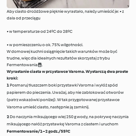
Aby ciasto drożdżowe pięknie wyrastało, należy umieścić je: • z
dala od przeciągu
• w temperaturze od 24ºC do 28ºC
• w pomieszczeniu o ok. 75% wilgotności.
W domowej kuchni osiągnięcie takich warunków może być
trudne, więc dla idealnych rezultatów skorzystaj z trybu
Fermentowania.
Wyrastanie ciasta w przystawce Varoma. Wystarczą dwa proste
kroki:
Posmaruj tłuszczem boki przystawki Varoma i wyłóż spód
papierem do pieczenia. Uważaj, aby nie zablokować otworów
(patrz wskazówki poniżej). W tak przygotowanej przystawce
Varoma umieść ciasto, następnie ją zamknij.
Do naczynia miksującego wlej 250 g wody, na pokrywę naczynia
miksującego nałóż przystawkę Varoma z ciastem i uruchom
Fermentowanie/1–2 godz./55ºC