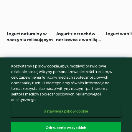
Jogurt naturalny w
Jogurt z orzechów
Jogurt wani
naczyniu miksującym
nerkowca z wanilią
(wegański)
Korzystamy z plików cookie, aby umożliwić prawidłowe
© Copyright 2026
działanie naszej witryny, personalizowanie treści i reklam, w
celu zapewnienia funkcji w mediach społecznościowych
Warunki korzystania
oraz analizy ruchu. Udostępniamy również informacje na
Polityka prywatności
temat korzystania z naszej witryny naszymi partnerom z
Disclaimer
sektora mediów społecznościowych, reklamowego i
analitycznego.
Znak wydawcy
Pliki cookie
Ustawienia plików cookie
Zgłoś treść
Odstąp od umowy
Odrzucenie wszystkich