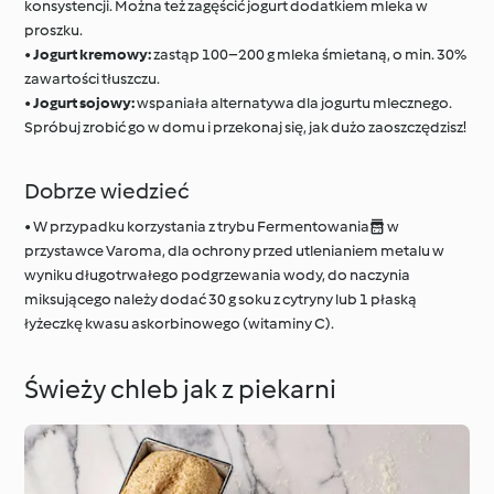
konsystencji. Można też zagęścić jogurt dodatkiem mleka w
proszku.
•
Jogurt kremowy:
zastąp 100–200 g mleka śmietaną, o min. 30%
zawartości tłuszczu.
•
Jogurt sojowy:
wspaniała alternatywa dla jogurtu mlecznego.
Spróbuj zrobić go w domu i przekonaj się, jak dużo zaoszczędzisz!
Dobrze wiedzieć
• W przypadku korzystania z trybu Fermentowania w
przystawce Varoma, dla ochrony przed utlenianiem metalu w
wyniku długotrwałego podgrzewania wody, do naczynia
miksującego należy dodać 30 g soku z cytryny lub 1 płaską
łyżeczkę kwasu askorbinowego (witaminy C).
Świeży chleb jak z piekarni