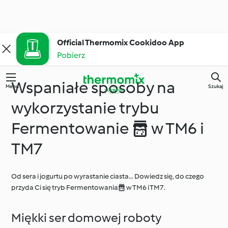
Official Thermomix Cookidoo App
Pobierz
Wspaniałe sposoby na
Menu
Szukaj
wykorzystanie trybu
Fermentowanie  w TM6 i
TM7
Od sera i jogurtu po wyrastanie ciasta… Dowiedz się, do czego
przyda Ci się tryb Fermentowania w TM6 i TM7.
Miękki ser domowej roboty