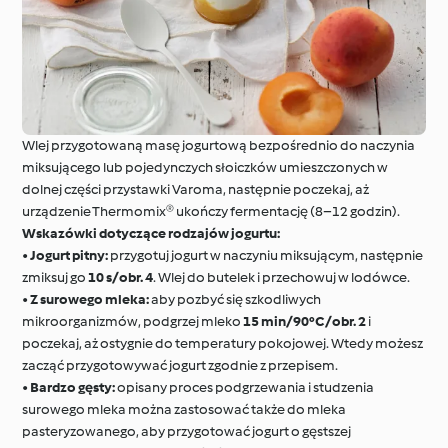
Wlej przygotowaną masę jogurtową bezpośrednio do naczynia
miksującego lub pojedynczych słoiczków umieszczonych w
dolnej części przystawki Varoma, następnie poczekaj, aż
urządzenie Thermomix® ukończy fermentację (8–12 godzin).
Wskazówki dotyczące rodzajów jogurtu:
•
Jogurt pitny:
przygotuj jogurt w naczyniu miksującym, następnie
zmiksuj go
10 s/obr. 4
. Wlej do butelek i przechowuj w lodówce.
•
Z surowego mleka:
aby pozbyć się szkodliwych
mikroorganizmów, podgrzej mleko
15 min/90°C/obr. 2
i
poczekaj, aż ostygnie do temperatury pokojowej. Wtedy możesz
zacząć przygotowywać jogurt zgodnie z przepisem.
•
Bardzo gęsty:
opisany proces podgrzewania i studzenia
surowego mleka można zastosować także do mleka
pasteryzowanego, aby przygotować jogurt o gęstszej