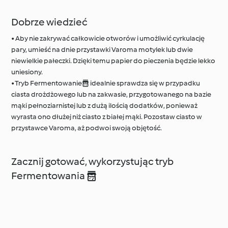
Dobrze wiedzieć
• Aby nie zakrywać całkowicie otworów i umożliwić cyrkulację
pary, umieść na dnie przystawki Varoma motylek lub dwie
niewielkie pałeczki. Dzięki temu papier do pieczenia będzie lekko
uniesiony.
• Tryb Fermentowanie idealnie sprawdza się w przypadku
ciasta drożdżowego lub na zakwasie, przygotowanego na bazie
mąki pełnoziarnistej lub z dużą ilością dodatków, ponieważ
wyrasta ono dłużej niż ciasto z białej mąki. Pozostaw ciasto w
przystawce Varoma, aż podwoi swoją objętość.
Zacznij gotować, wykorzystując tryb
Fermentowania 