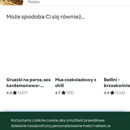
Polska
Może spodoba Ci się również...
Gruszki na parze, sos
Mus czekoladowy z
Bellini -
kardamonowo-
chili
brzoskwini
czekoladowy
koktajl mus
4.4
(157)
4.7
(33)
4.4
(114)
Korzystamy z plików cookie, aby umożliwić prawidłowe
© Copyright 2026
działanie naszej witryny, personalizowanie treści i reklam, w