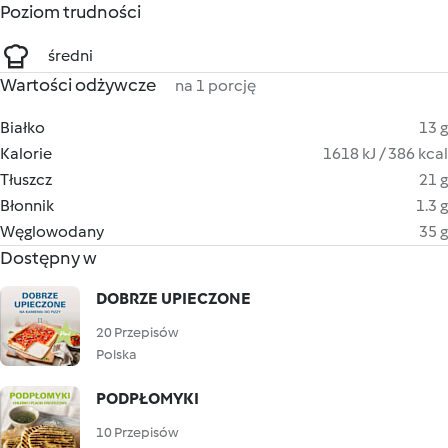
Poziom trudności
średni
Wartości odżywcze
na 1 porcję
Białko
13 g
Kalorie
1618 kJ / 386 kcal
Tłuszcz
21 g
Błonnik
1.3 g
Węglowodany
35 g
Dostępny w
DOBRZE UPIECZONE
20 Przepisów
Polska
PODPŁOMYKI
10 Przepisów