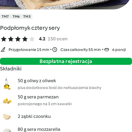
TM7
TM6
TM5
Podpłomyk cztery sery
4.2
150 ocen
Przygotowanie 15 min
Czas całkowity 55 min
6 porcji
Bezpłatna rejestracja
Składniki
50 g oliwy z oliwek
plus dodatkowa ilość do natłuszczenia blachy
50 g sera parmezan
pokrojonego na 3 cm kawałki
2 ząbki czosnku
80 g sera mozzarella