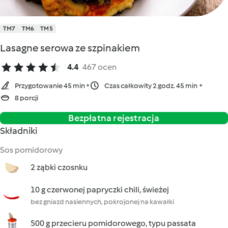
TM7
TM6
TM5
Lasagne serowa ze szpinakiem
4.4
467 ocen
Przygotowanie 45 min
Czas całkowity 2 godz. 45 min
8 porcji
Bezpłatna rejestracja
Składniki
Sos pomidorowy
2 ząbki czosnku
10 g czerwonej papryczki chili, świeżej
bez gniazd nasiennych, pokrojonej na kawałki
500 g przecieru pomidorowego, typu passata