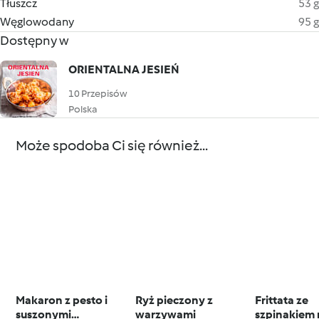
Tłuszcz
53 g
Węglowodany
95 g
Dostępny w
ORIENTALNA JESIEŃ
10 Przepisów
Polska
Może spodoba Ci się również...
Makaron z pesto i
Ryż pieczony z
Frittata ze
suszonymi
warzywami
szpinakiem