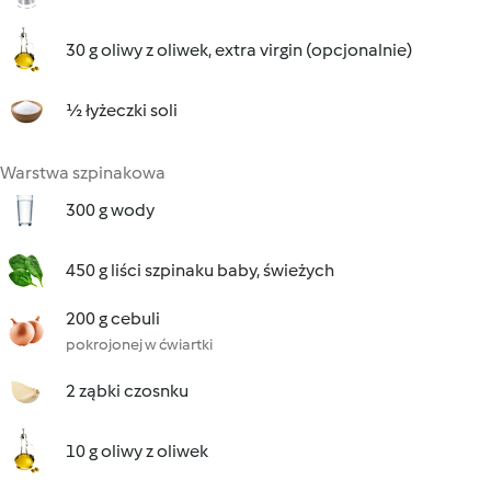
30 g oliwy z oliwek, extra virgin (opcjonalnie)
½ łyżeczki soli
Warstwa szpinakowa
300 g wody
450 g liści szpinaku baby, świeżych
200 g cebuli
pokrojonej w ćwiartki
2 ząbki czosnku
10 g oliwy z oliwek