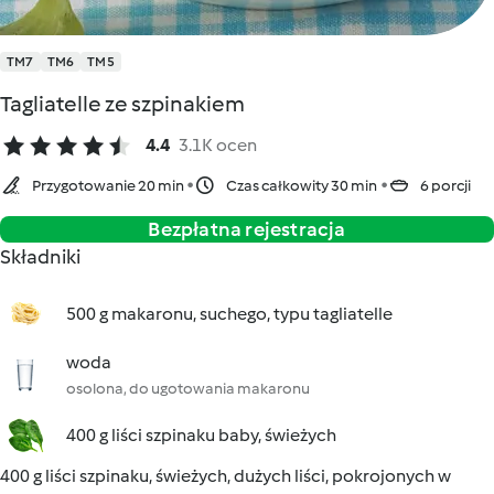
TM7
TM6
TM5
Tagliatelle ze szpinakiem
4.4
3.1K ocen
Przygotowanie 20 min
Czas całkowity 30 min
6 porcji
Bezpłatna rejestracja
Składniki
500 g makaronu, suchego, typu tagliatelle
woda
osolona, do ugotowania makaronu
400 g liści szpinaku baby, świeżych
400 g liści szpinaku, świeżych, dużych liści, pokrojonych w