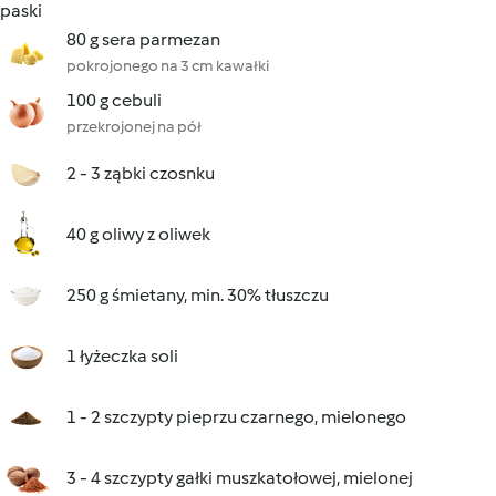
paski
80 g sera parmezan
pokrojonego na 3 cm kawałki
100 g cebuli
przekrojonej na pół
2 - 3 ząbki czosnku
40 g oliwy z oliwek
250 g śmietany, min. 30% tłuszczu
1 łyżeczka soli
1 - 2 szczypty pieprzu czarnego, mielonego
3 - 4 szczypty gałki muszkatołowej, mielonej