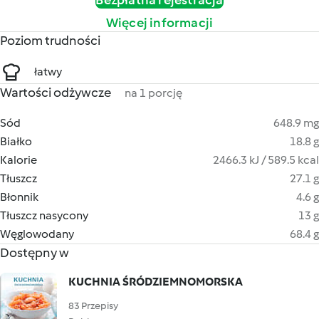
Bezpłatna rejestracja
Więcej informacji
Poziom trudności
łatwy
Wartości odżywcze
na 1 porcję
Sód
648.9 mg
Białko
18.8 g
Kalorie
2466.3 kJ / 589.5 kcal
Tłuszcz
27.1 g
Błonnik
4.6 g
Tłuszcz nasycony
13 g
Węglowodany
68.4 g
Dostępny w
KUCHNIA ŚRÓDZIEMNOMORSKA
83 Przepisy