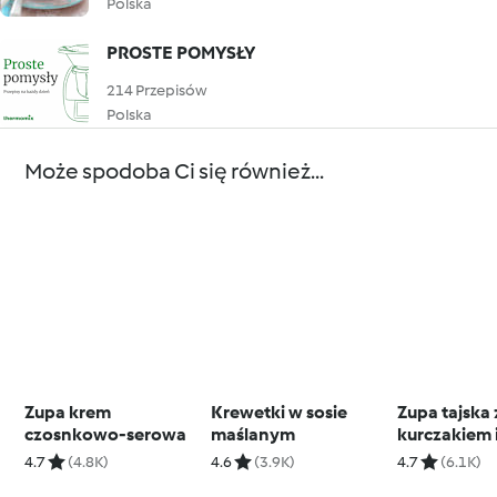
Polska
PROSTE POMYSŁY
214 Przepisów
Polska
Może spodoba Ci się również...
Zupa krem
Krewetki w sosie
Zupa tajska 
czosnkowo-serowa
maślanym
kurczakiem 
batatami
4.7
(4.8K)
4.6
(3.9K)
4.7
(6.1K)