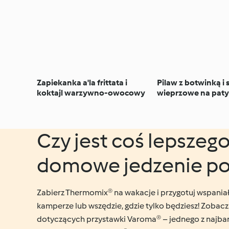
Zapiekanka a'la frittata i
Pilaw z botwinką i 
koktajl warzywno-owocowy
wieprzowe na pat
Czy jest coś lepszego
domowe jedzenie p
Zabierz Thermomix® na wakacje i przygotuj wspaniał
kamperze lub wszędzie, gdzie tylko będziesz! Zobac
dotyczących przystawki Varoma® – jednego z najba