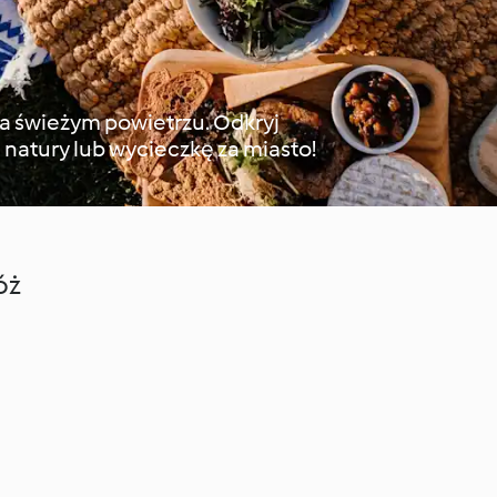
na świeżym powietrzu. Odkryj
e natury lub wycieczkę za miasto!
óż