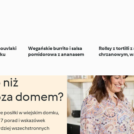
souvlaki
Wegańskie burrito i salsa
Rollsy z tortilli 
yku
pomidorowa z ananasem
chrzanowym, w
łososiem
 niż
oza domem?
e posiłki w wiejskim domku,
z 7 porad i wskazówek
rdziej wszechstronnych