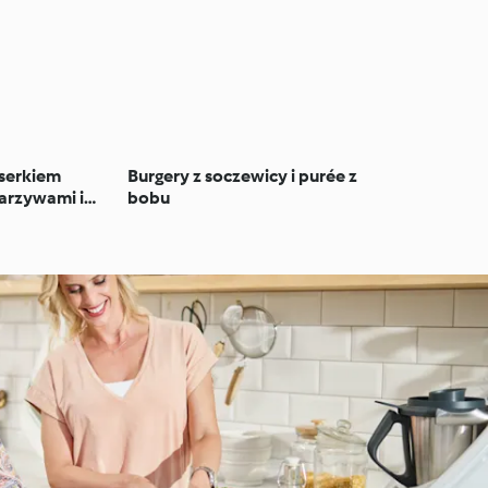
z serkiem
Burgery z soczewicy i purée z
arzywami i
bobu