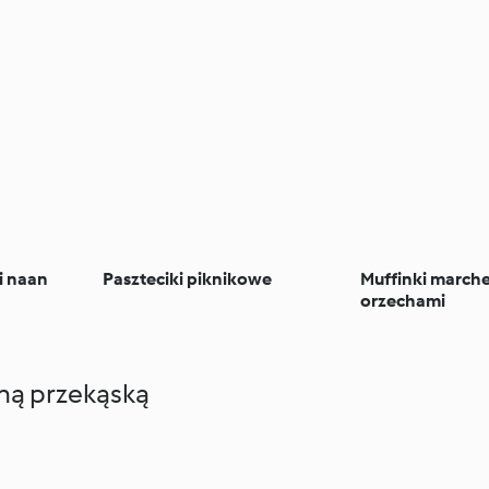
i naan
Paszteciki piknikowe
Muffinki march
orzechami
oną przekąską