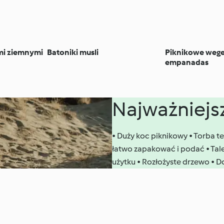
mi ziemnymi
Batoniki musli
Piknikowe wege
empanadas
Najważniejsz
• Duży koc piknikowy • Torba t
łatwo zapakować i podać • Tale
użytku • Rozłożyste drzewo • 