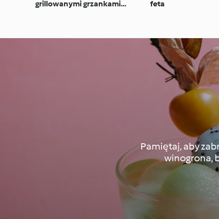
grillowanymi grzankami
feta
(Panzanella)
Pamiętaj, aby zab
winogrona, 