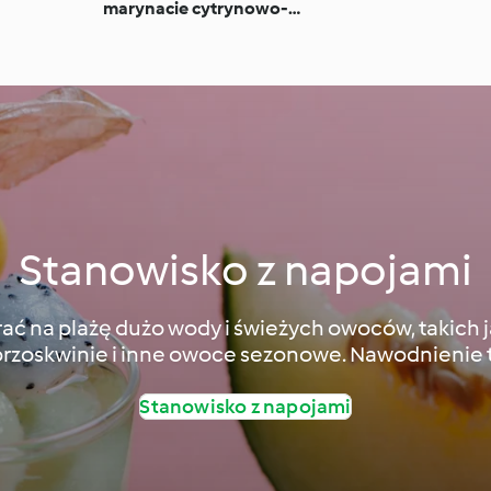
marynacie cytrynowo-
pieprzowej
Stanowisko z napojami
rać na plażę dużo wody i świeżych owoców, takich j
brzoskwinie i inne owoce sezonowe. Nawodnienie 
Stanowisko z napojami