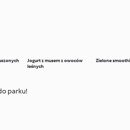
suszonych
Jogurt z musem z owoców
Zielone smooth
leśnych
do parku!