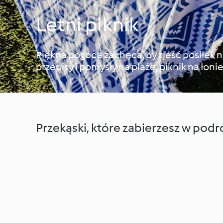
Letni piknik
Piękna pogoda zachęca, by zjeść posiłek 
przepisy i pomysły na plażę, piknik na łoni
Przekąski, które zabierzesz w podr