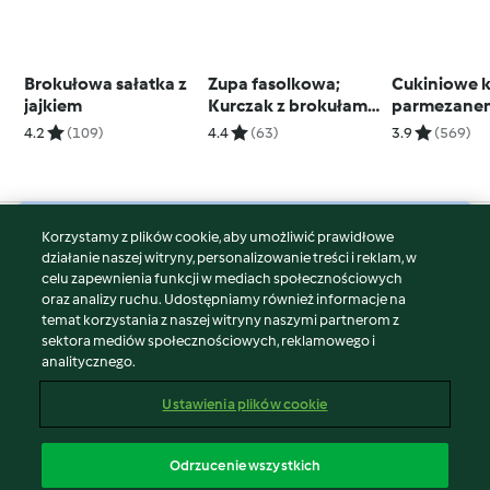
Brokułowa sałatka z
Zupa fasolkowa;
Cukiniowe k
jajkiem
Kurczak z brokułami i
parmezane
ryżem
4.2
(109)
4.4
(63)
3.9
(569)
Korzystamy z plików cookie, aby umożliwić prawidłowe
© Copyright 2026
działanie naszej witryny, personalizowanie treści i reklam, w
celu zapewnienia funkcji w mediach społecznościowych
Warunki korzystania
oraz analizy ruchu. Udostępniamy również informacje na
Polityka prywatności
temat korzystania z naszej witryny naszymi partnerom z
Disclaimer
sektora mediów społecznościowych, reklamowego i
analitycznego.
Znak wydawcy
Pliki cookie
Ustawienia plików cookie
Zgłoś treść
Odstąp od umowy
Odrzucenie wszystkich
Oświadczenie o dostępności