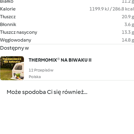
Białko
11.2 g
Kalorie
1199.9 kJ / 286.8 kcal
Tłuszcz
20.9 g
Błonnik
3.6 g
Tłuszcz nasycony
13.3 g
Węglowodany
14.8 g
Dostępny w
THERMOMIX® NA BIWAKU II
12 Przepisów
Polska
Może spodoba Ci się również...