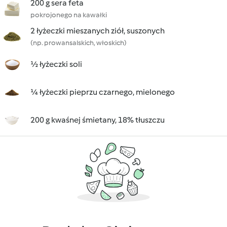
200 g sera feta
pokrojonego na kawałki
2 łyżeczki mieszanych ziół, suszonych
(np. prowansalskich, włoskich)
½ łyżeczki soli
¼ łyżeczki pieprzu czarnego, mielonego
200 g kwaśnej śmietany, 18% tłuszczu