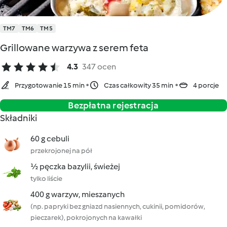
TM7
TM6
TM5
Grillowane warzywa z serem feta
4.3
347 ocen
Przygotowanie 15 min
Czas całkowity 35 min
4 porcje
Bezpłatna rejestracja
Składniki
60 g cebuli
przekrojonej na pół
½ pęczka bazylii, świeżej
tylko liście
400 g warzyw, mieszanych
(np. papryki bez gniazd nasiennych, cukinii, pomidorów,
pieczarek), pokrojonych na kawałki