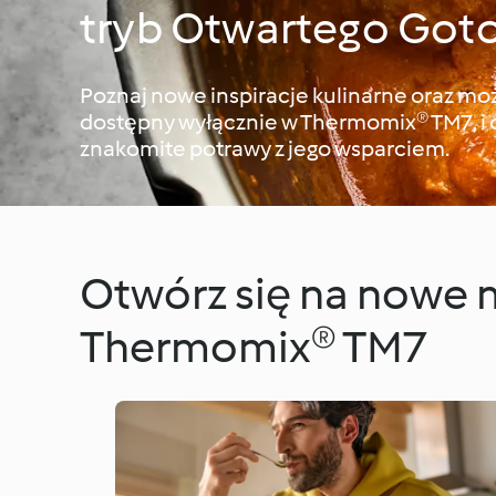
tryb Otwartego Got
Poznaj nowe inspiracje kulinarne oraz możl
dostępny wyłącznie w Thermomix® TM7, i o
znakomite potrawy z jego wsparciem.
Otwórz się na nowe 
Thermomix® TM7