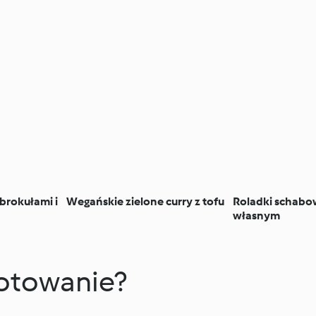
 brokułami i
Wegańskie zielone curry z tofu
Roladki schabo
własnym
Gotowanie?