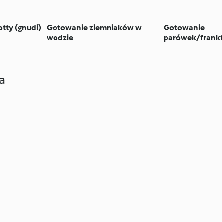
otty (gnudi)
Gotowanie ziemniaków w
Gotowanie
wodzie
parówek/frankf
a