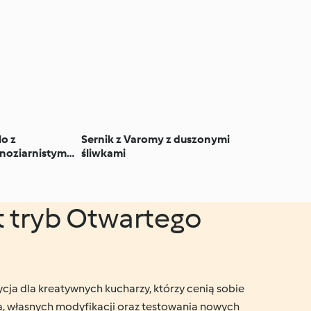
lo z
Sernik z Varomy z duszonymi
noziarnistym
śliwkami
t tryb Otwartego
ja dla kreatywnych kucharzy, którzy cenią sobie
 własnych modyfikacji oraz testowania nowych