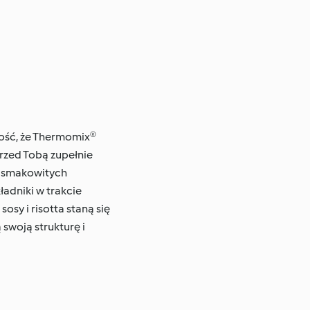
ność, że Thermomix®
rzed Tobą zupełnie
, smakowitych
adniki w trakcie
osy i risotta staną się
 swoją strukturę i