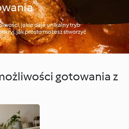
owania
iwości, jakie daje unikalny tryb
dkryj, jak prosto możesz stworzyć
możliwości gotowania z