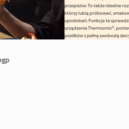
przepisów. To także idealne ro
którzy lubią próbować, smako
upodobań. Funkcja ta sprawdzi 
urządzenia Thermomix®, ponie
posiłków z pełną swobodą dec
egp