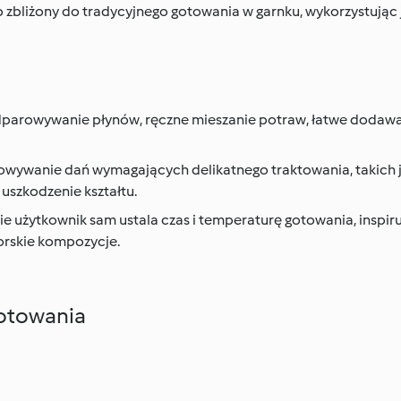
bliżony do tradycyjnego gotowania w garnku, wykorzystując j
dparowywanie płynów, ręczne mieszanie potraw, łatwe dodawa
wywanie dań wymagających delikatnego traktowania, takich jak
uszkodzenie kształtu.
e użytkownik sam ustala czas i temperaturę gotowania, inspir
orskie kompozycje.
otowania