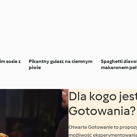
im sosie z
Pikantny gulasz na ciemnym
Spaghetti diavo
piwie
makaronem peł
(TM7)
Dla kogo jes
Gotowania?
Otwarte Gotowanie to propozyc
możliwość eksperymentowania,