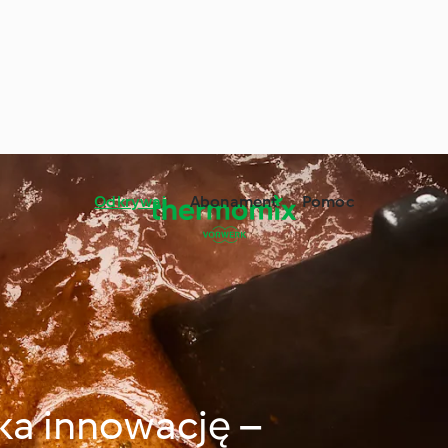
Odkrywaj
Abonament
Pomoc
ka innowację –