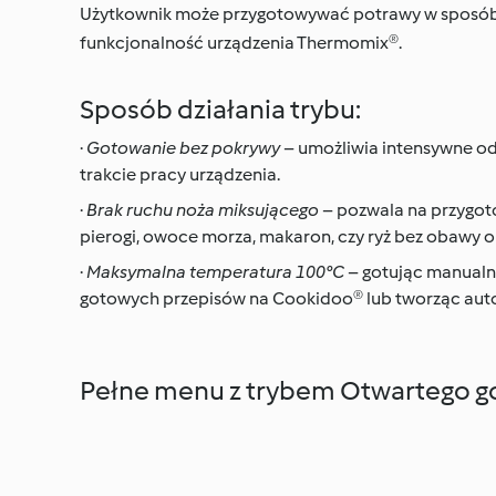
Użytkownik może przygotowywać potrawy w sposób z
funkcjonalność urządzenia Thermomix®.
Sposób działania trybu:
·
Gotowanie bez pokrywy
– umożliwia intensywne o
trakcie pracy urządzenia.
·
Brak ruchu noża miksującego
– pozwala na przygoto
pierogi, owoce morza, makaron, czy ryż bez obawy o 
·
Maksymalna temperatura 100°C
– gotując manualni
gotowych przepisów na Cookidoo® lub tworząc aut
Pełne menu z trybem Otwartego g