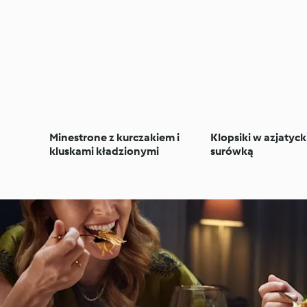
Minestrone z kurczakiem i
Klopsiki w azjatyck
kluskami kładzionymi
surówką