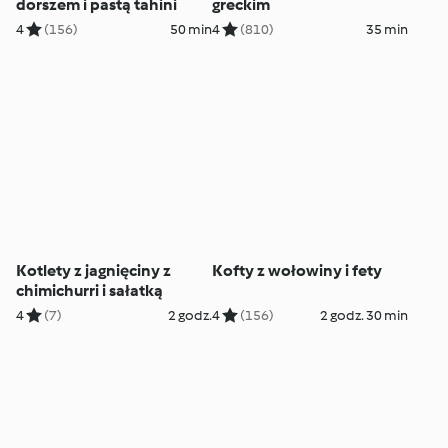
dorszem i pastą tahini
greckim
4
(156)
50 min
4
(810)
35 min
Kotlety z jagnięciny z
Kofty z wołowiny i fety
chimichurri i sałatką
4
(7)
2 godz.
4
(156)
2 godz. 30 min