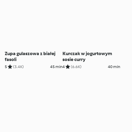
Zupa gulaszowa z białej
Kurczak w jogurtowym
fasoli
sosie curry
5
(3.4K)
45 min
4
(6.6K)
40 min