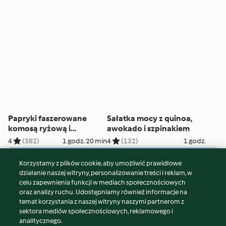
Papryki faszerowane
Sałatka mocy z quinoa,
komosą ryżową i
awokado i szpinakiem
soczewicą
4
(382)
1 godz. 20 min
4
(132)
1 godz.
Korzystamy z plików cookie, aby umożliwić prawidłowe
© Copyright 2026
działanie naszej witryny, personalizowanie treści i reklam, w
celu zapewnienia funkcji w mediach społecznościowych
Warunki korzystania
oraz analizy ruchu. Udostępniamy również informacje na
Polityka prywatności
temat korzystania z naszej witryny naszymi partnerom z
Disclaimer
sektora mediów społecznościowych, reklamowego i
analitycznego.
Znak wydawcy