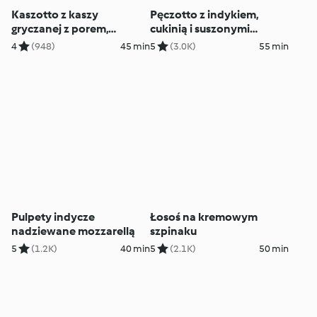
Kaszotto z kaszy
Pęczotto z indykiem,
gryczanej z porem,
cukinią i suszonymi
jarmużem i kurczakiem
pomidorami
4
(948)
45 min
5
(3.0K)
55 min
Pulpety indycze
Łosoś na kremowym
nadziewane mozzarellą
szpinaku
5
(1.2K)
40 min
5
(2.1K)
50 min