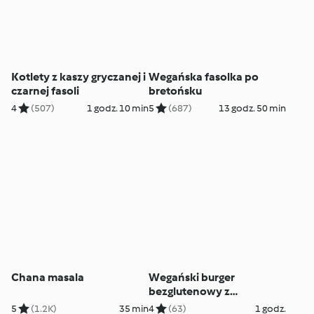
Kotlety z kaszy gryczanej i
Wegańska fasolka po
czarnej fasoli
bretońsku
4
(507)
1 godz. 10 min
5
(687)
13 godz. 50 min
Chana masala
Wegański burger
bezglutenowy z
portobello
5
(1.2K)
35 min
4
(63)
1 godz.