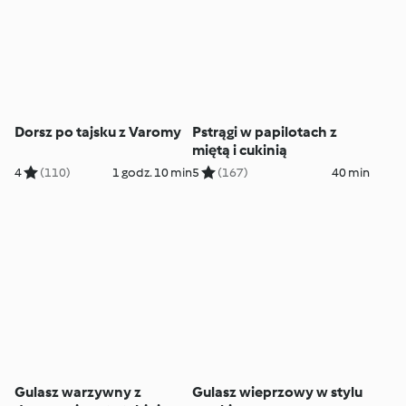
Dorsz po tajsku z Varomy
Pstrągi w papilotach z
miętą i cukinią
4
(110)
1 godz. 10 min
5
(167)
40 min
Gulasz warzywny z
Gulasz wieprzowy w stylu