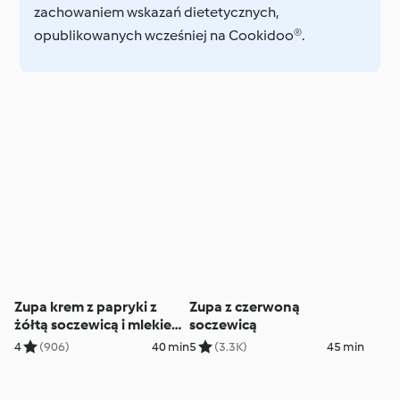
zachowaniem wskazań dietetycznych,​
opublikowanych wcześniej na Cookidoo®.
Zupa krem z papryki z
Zupa z czerwoną
żółtą soczewicą i mlekiem
soczewicą
kokosowym
4
(906)
40 min
5
(3.3K)
45 min