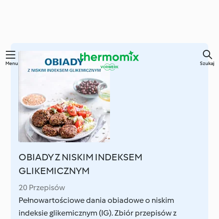
Przejdź
Menu
Szukaj
do
głównej
treści
OBIADY Z NISKIM INDEKSEM
GLIKEMICZNYM
20 Przepisów
Pełnowartościowe dania obiadowe o niskim
indeksie glikemicznym (IG). Zbiór przepisów z