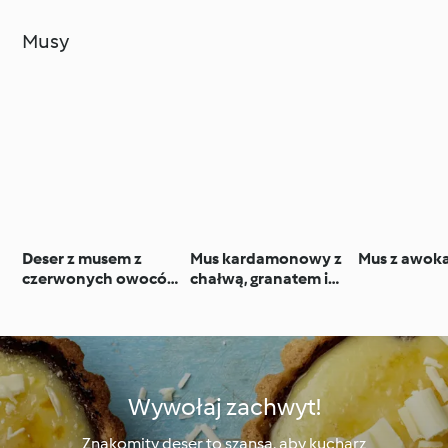
Musy
Deser z musem z
Mus kardamonowy z
Mus z awok
czerwonych owoców
chałwą, granatem i
i czekoladową
pistacjami
kruszonką z chili
Wywołaj zachwyt!
Znakomity deser to szansa, aby kucharz