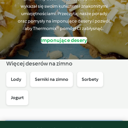
wykazał się swoim kunsztem i znakomitymi
umiejętnościami. Przeczytaj nasze porady
oraz pomysły na imponujące desery i pozwól,
aby Thermomix® pomógł Ci zabłysnąć.
Imponujące desery
Więcej deserów na zimno
Lody
Serniki na zimno
Sorbety
Jogurt