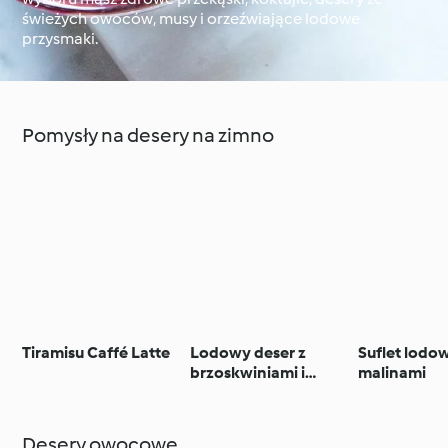
świeżych owoców, musy i orzeźwiające lodowe
przysmaki.
Dookoła świata z
Cookidoo®
Techniki kulinarne
Pomysły na desery na zimno
Tiramisu Caffé Latte
Lodowy deser z
Suflet lodo
brzoskwiniami i
malinami
kremem z
mascarpone
Desery owocowe