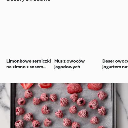
Limonkowe serniczki
Mus z owoców
Deser owoc
na zimno z sosem
jagodowych
jogurtem n
malinowym
i domową g