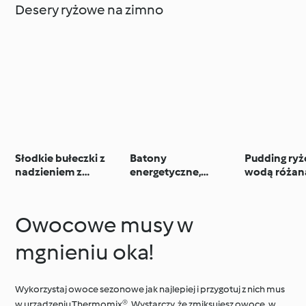
Desery ryżowe na zimno
Słodkie bułeczki z
Batony
Pudding ryż
nadzieniem z
energetyczne,
wodą różan
czarnego sezamu
pudding ryżowy na
pistacjami i
parze i sok
marchewkowy
Owocowe musy w
mgnieniu oka!
Wykorzystaj owoce sezonowe jak najlepiej i przygotuj z nich mus
w urządzeniu Thermomix®. Wystarczy, że zmiksujesz owoce, w