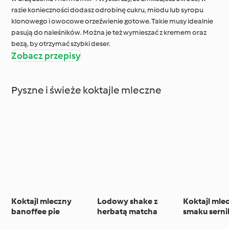
razie konieczności dodasz odrobinę cukru, miodu lub syropu
klonowego i owocowe orzeźwienie gotowe. Takie musy idealnie
pasują do naleśników. Można je też wymieszać z kremem oraz
bezą, by otrzymać szybki deser.
Zobacz przepisy
Pyszne i świeże koktajle mleczne
Koktajl mleczny
Lodowy shake z
Koktajl mle
banoffee pie
herbatą matcha
smaku serni
truskawko