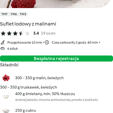
TM7
TM6
TM5
Suflet lodowy z malinami
3.4
19 ocen
Przygotowanie 10 min
Czas całkowity 2 godz. 40 min
6 sztuk
Bezpłatna rejestracja
Składniki
300 - 350 g malin, świeżych
300 - 350 g truskawek, świeżych
400 g śmietany, min. 30% tłuszczu
dobrej jakości, mocno schłodzonej, prosto z lodówki
250 g cukru