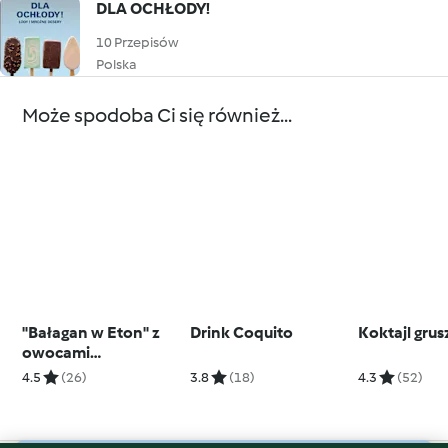
DLA OCHŁODY!
10 Przepisów
Polska
Może spodoba Ci się również...
"Bałagan w Eton" z
Drink Coquito
Koktajl gru
owocami
sezonowymi
4.5
(26)
3.8
(18)
4.3
(52)