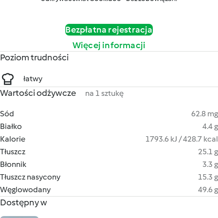
Bezpłatna rejestracja
Więcej informacji
Poziom trudności
łatwy
Wartości odżywcze
na 1 sztukę
Sód
62.8 mg
Białko
4.4 g
Kalorie
1793.6 kJ / 428.7 kcal
Tłuszcz
25.1 g
Błonnik
3.3 g
Tłuszcz nasycony
15.3 g
Węglowodany
49.6 g
Dostępny w