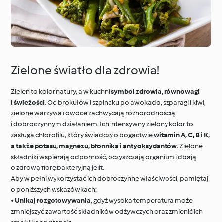
Zielone światło dla zdrowia!
Zieleń to kolor natury, a w kuchni
symbol zdrowia, równowagi
i świeżości
. Od brokułów i szpinaku po awokado, szparagi i kiwi,
zielone warzywa i owoce zachwycają różnorodnością
i dobroczynnym działaniem. Ich intensywny zielony kolor to
zasługa chlorofilu, który świadczy o bogactwie
witamin A, C, B i K,
a także potasu, magnezu, błonnika i antyoksydantów
. Zielone
składniki wspierają odporność, oczyszczają organizm i dbają
o zdrową florę bakteryjną jelit.
Aby w pełni wykorzystać ich dobroczynne właściwości, pamiętaj
o poniższych wskazówkach:
•
Unikaj rozgotowywania
, gdyż wysoka temperatura może
zmniejszyć zawartość składników odżywczych oraz zmienić ich