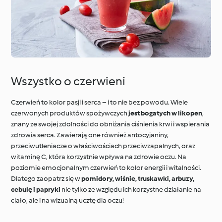
Wszystko o czerwieni
Czerwień to kolor pasji i serca – i to nie bez powodu. Wiele
czerwonych produktów spożywczych
jest bogatych w likopen
,
znany ze swojej zdolności do obniżania ciśnienia krwi i wspierania
zdrowia serca. Zawierają one również antocyjaniny,
przeciwutleniacze o właściwościach przeciwzapalnych, oraz
witaminę C, która korzystnie wpływa na zdrowie oczu. Na
poziomie emocjonalnym czerwień to kolor energii i witalności.
Dlatego zaopatrz się w
pomidory, wiśnie, truskawki, arbuzy,
cebulę i papryki
nie tylko ze względu ich korzystne działanie na
ciało, ale i na wizualną ucztę dla oczu!