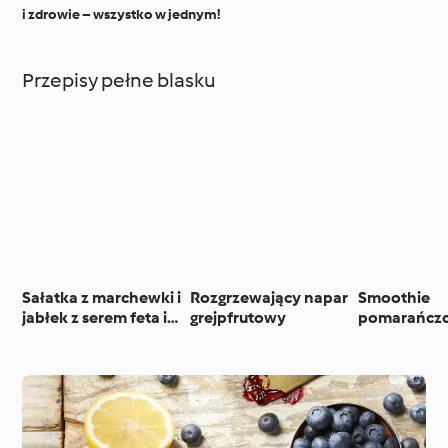
i zdrowie – wszystko w jednym!
Przepisy pełne blasku
Sałatka z marchewki i
Rozgrzewający napar
Smoothie
jabłek z serem feta i
grejpfrutowy
pomarańcz
orzechami (TM6,
TM7)