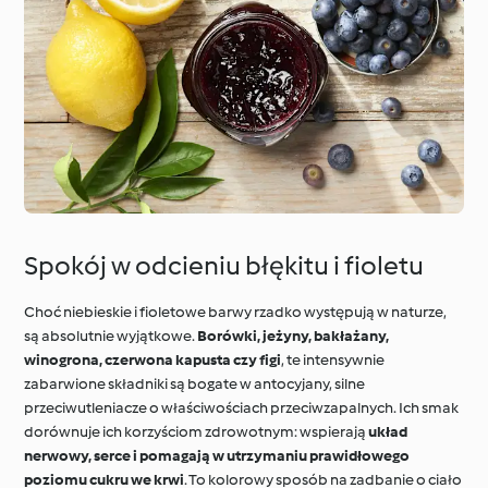
Spokój w odcieniu błękitu i fioletu
Choć niebieskie i fioletowe barwy rzadko występują w naturze,
są absolutnie wyjątkowe.
Borówki, jeżyny, bakłażany,
winogrona, czerwona kapusta czy figi
, te intensywnie
zabarwione składniki są bogate w antocyjany, silne
przeciwutleniacze o właściwościach przeciwzapalnych. Ich smak
dorównuje ich korzyściom zdrowotnym: wspierają
układ
nerwowy, serce i pomagają w utrzymaniu prawidłowego
poziomu cukru we krwi
. To kolorowy sposób na zadbanie o ciało