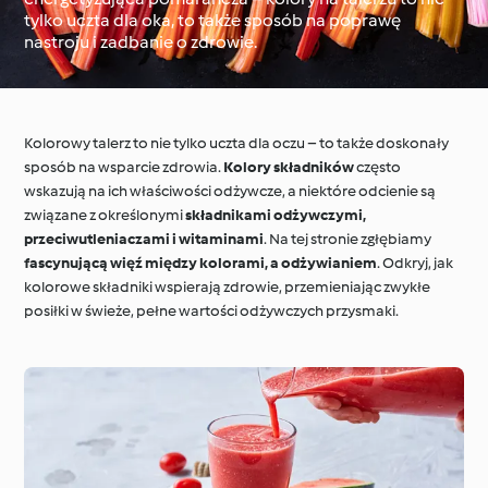
tylko uczta dla oka, to także sposób na poprawę
nastroju i zadbanie o zdrowie.
Dookoła świata z
Cookidoo®
Techniki kulinarne
Kolorowy talerz to nie tylko uczta dla oczu – to także doskonały
sposób na wsparcie zdrowia.
Kolory składników
często
wskazują na ich właściwości odżywcze, a niektóre odcienie są
związane z określonymi
składnikami odżywczymi,
przeciwutleniaczami i witaminami
. Na tej stronie zgłębiamy
fascynującą więź między kolorami, a odżywianiem
. Odkryj, jak
kolorowe składniki wspierają zdrowie, przemieniając zwykłe
posiłki w świeże, pełne wartości odżywczych przysmaki.