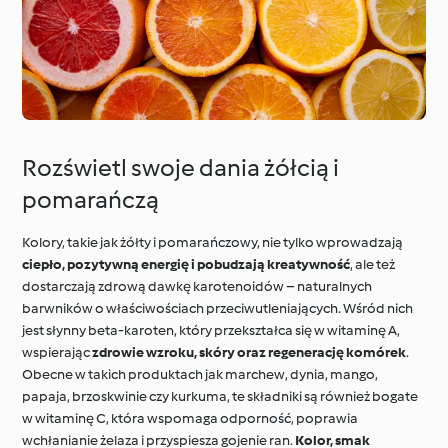
Rozświetl swoje dania żółcią i
pomarańczą
Kolory, takie jak żółty i pomarańczowy, nie tylko wprowadzają
ciepło, pozytywną energię i pobudzają kreatywność
, ale też
dostarczają zdrową dawkę karotenoidów – naturalnych
barwników o właściwościach przeciwutleniających. Wśród nich
jest słynny beta-karoten, który przekształca się w witaminę A,
wspierając
zdrowie wzroku, skóry oraz regenerację komórek
.
Obecne w takich produktach jak marchew, dynia, mango,
papaja, brzoskwinie czy kurkuma, te składniki są również bogate
w witaminę C, która wspomaga odporność, poprawia
wchłanianie żelaza i przyspiesza gojenie ran.
Kolor, smak