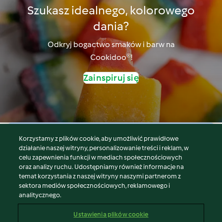
Szukasz idealnego, kolorowego
dania?
Odkryj bogactwo smaków i barw na
Cookidoo®!
Zainspiruj się
Korzystamy z plików cookie, aby umożliwić prawidłowe
© Copyright 2026
działanie naszej witryny, personalizowanie treści i reklam, w
celu zapewnienia funkcji w mediach społecznościowych
Warunki korzystania
oraz analizy ruchu. Udostępniamy również informacje na
Polityka prywatności
temat korzystania z naszej witryny naszymi partnerom z
Disclaimer
sektora mediów społecznościowych, reklamowego i
analitycznego.
Znak wydawcy
Pliki cookie
Ustawienia plików cookie