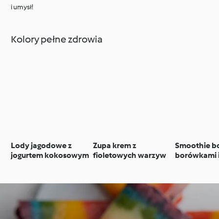
i umysł!
Kolory pełne zdrowia
Lody jagodowe z
Zupa krem z
Smoothie b
jogurtem kokosowym
fioletowych warzyw
borówkami 