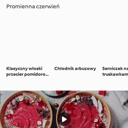
Promienna czerwień
Klasyczny włoski
Chłodnik arbuzowy
Serniczek n
przecier pomidorowy
truskawkam
(passata)