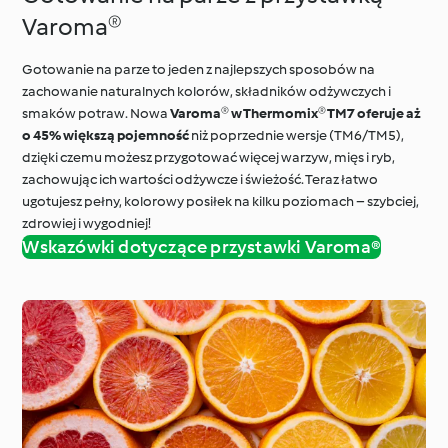
Varoma®
Gotowanie na parze to jeden z najlepszych sposobów na
zachowanie naturalnych kolorów, składników odżywczych i
smaków potraw. Nowa
Varoma® w Thermomix® TM7 oferuje aż
o 45% większą pojemność
niż poprzednie wersje (TM6/TM5),
dzięki czemu możesz przygotować więcej warzyw, mięs i ryb,
zachowując ich wartości odżywcze i świeżość. Teraz łatwo
ugotujesz pełny, kolorowy posiłek na kilku poziomach – szybciej,
zdrowiej i wygodniej!
Wskazówki dotyczące przystawki Varoma®