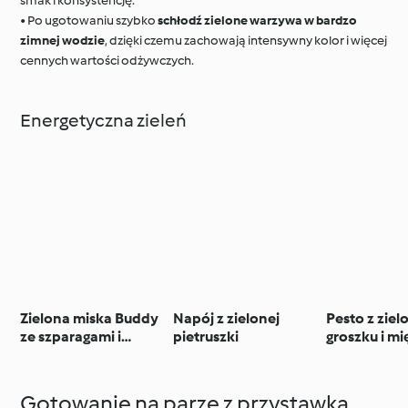
smak i konsystencję.
• Po ugotowaniu szybko
schłodź zielone warzywa w bardzo
zimnej wodzie
, dzięki czemu zachowają intensywny kolor i więcej
cennych wartości odżywczych.
Energetyczna zieleń
Zielona miska Buddy
Napój z zielonej
Pesto z zie
ze szparagami i
pietruszki
groszku i mi
dzikimi ziołami
ricottą
Gotowanie na parze z przystawką