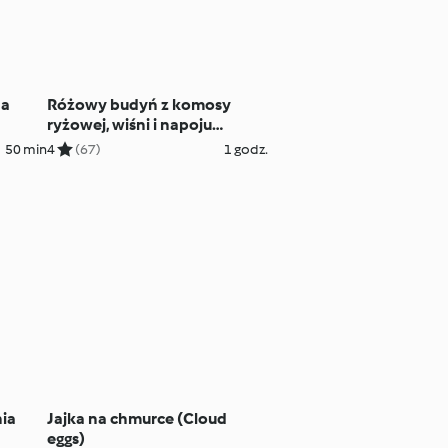
na
Różowy budyń z komosy
ryżowej, wiśni i napoju
migdałowego
50 min
4
(67)
1 godz.
hia
Jajka na chmurce (Cloud
eggs)