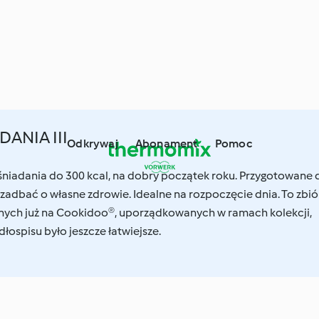
DANIA III
Odkrywaj
Abonament
Pomoc
 śniadania do 300 kcal, na dobry początek roku. Przygotowane 
zadbać o własne zdrowie. Idealne na rozpoczęcie dnia. To zbió
ych już na Cookidoo®, uporządkowanych w ramach kolekcji,
łospisu było jeszcze łatwiejsze.