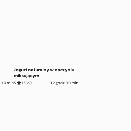
Jogurt naturalny w naczyniu
miksującym
. 10 min
5
(339)
12 godz. 10 min