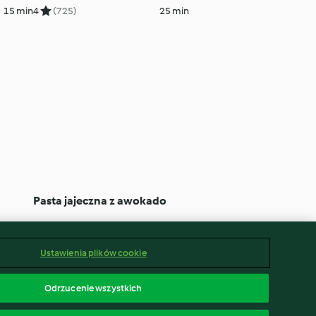
15 min
4
(725)
25 min
Pasta jajeczna z awokado
55 min
5
(3.2K)
35 min
Ustawienia plików cookie
Odrzucenie wszystkich
polski
ąp od umowy
Oświadczenie o dostępności