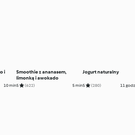
o i
Smoothie z ananasem,
Jogurt naturalny
limonką i awokado
10 min
5
(622)
5 min
5
(280)
11 godz