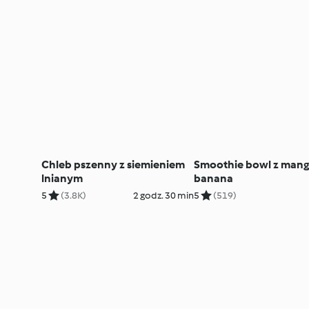
Chleb pszenny z siemieniem
Smoothie bowl z mang
lnianym
banana
5
(3.8K)
2 godz. 30 min
5
(519)