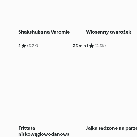
Shakshuka na Varomie
Wiosenny twarożek
5
(5.7K)
35 min
4
(2.5K)
Frittata
Jajka sadzone na parz
niskowęglowodanowa