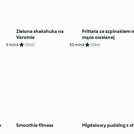
Zielona shakshuka na
Frittata ze szpinakiem 
Varomie
mące owsianej
5 min
4
(902)
30 min
4
(386)
e
Smoothie fitness
Migdałowy pudding z c