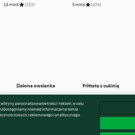
15 min
5
(222)
5 min
4
(474)
Zielona owsianka
Frittata z cukinią
z. 20 min
4
(200)
30 min
3
(117)
itryny, personalizowanie treści i reklam, w celu
. Udostępniamy również informacje na temat
łecznościowych, reklamowego i analitycznego.
laimer
Znak wydawcy
Pliki cookie
Zgłoś treść
Odst