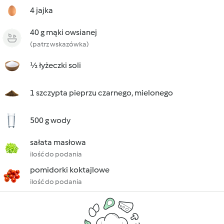
4 jajka
40 g mąki owsianej
(patrz wskazówka)
½ łyżeczki soli
1 szczypta pieprzu czarnego, mielonego
500 g wody
sałata masłowa
ilość do podania
pomidorki koktajlowe
ilość do podania