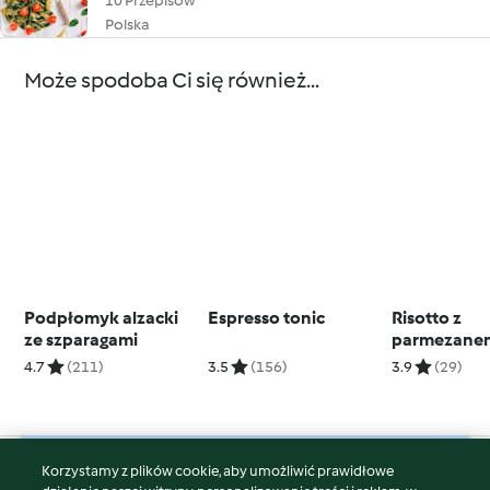
10 Przepisów
Polska
Może spodoba Ci się również...
Podpłomyk alzacki
Espresso tonic
Risotto z
ze szparagami
parmezane
stacji Ther
4.7
(211)
3.5
(156)
3.9
(29)
Friend®)
Korzystamy z plików cookie, aby umożliwić prawidłowe
© Copyright 2026