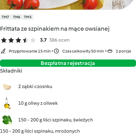
TM7
TM6
TM5
Frittata ze szpinakiem na mące owsianej
3.7
386 ocen
Przygotowanie 15 min
Czas całkowity 50 min
2 porcje
Bezpłatna rejestracja
Składniki
2 ząbki czosnku
10 g oliwy z oliwek
150 - 200 g liści szpinaku, świeżych
150 - 200 g liści szpinaku, mrożonych