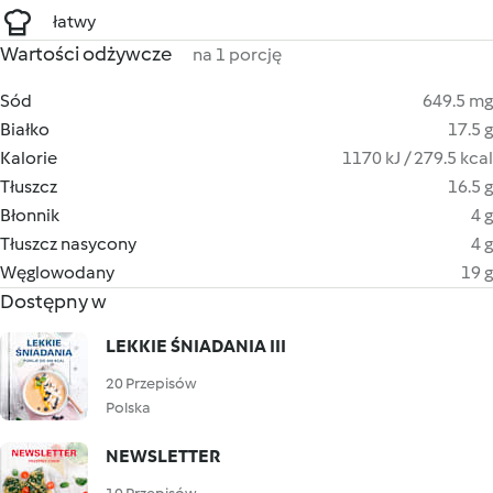
łatwy
Wartości odżywcze
na 1 porcję
Sód
649.5 mg
Białko
17.5 g
Kalorie
1170 kJ / 279.5 kcal
Tłuszcz
16.5 g
Błonnik
4 g
Tłuszcz nasycony
4 g
Węglowodany
19 g
Dostępny w
LEKKIE ŚNIADANIA III
20 Przepisów
Polska
NEWSLETTER