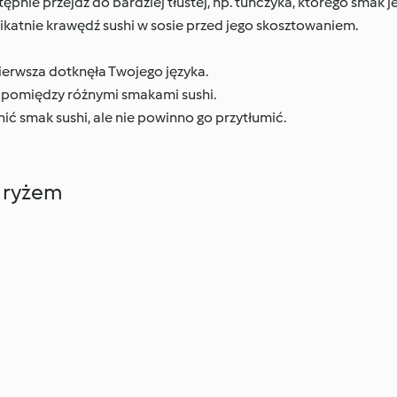
tępnie przejdź do bardziej tłustej, np. tuńczyka, którego smak j
likatnie krawędź sushi w sosie przed jego skosztowaniem.
 pierwsza dotknęła Twojego języka.
pomiędzy różnymi smakami sushi.
ć smak sushi, ale nie powinno go przytłumić.
 ryżem