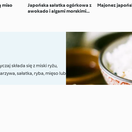
ą miso
Japońska sałatka ogórkowa z
Majonez japońs
awokado i algami morskimi
(Sunomono)
zaj składa się z miski ryżu,
rzywa, sałatka, ryba, mięso lub