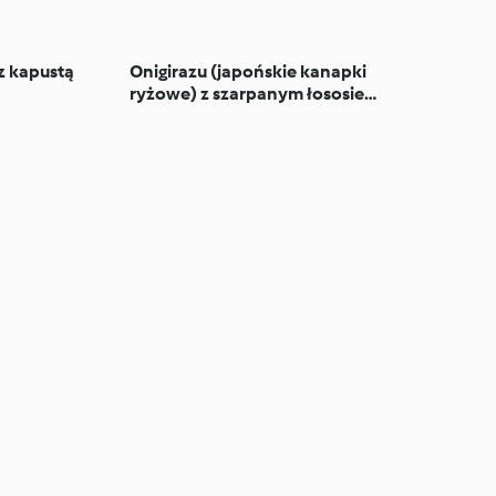
z kapustą
Onigirazu (japońskie kanapki
ryżowe) z szarpanym łososiem
teriyaki