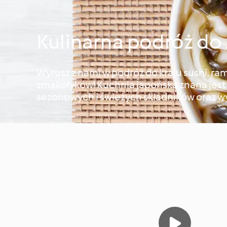
Kulinarna podróż do 
Wyrusz z nami w podróż do kraju sushi, ra
smakołyków! Kuchnia japońska znana jest 
sezonowych i świeżych składników oraz w