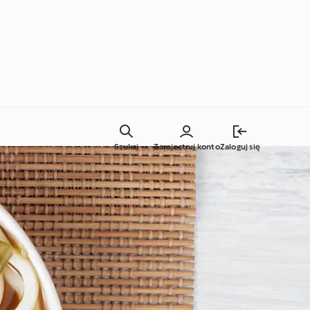
Szukaj
Zarejestruj konto
Zaloguj się
Codzienne gotowanie
Techniki kulinarne