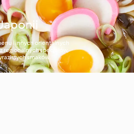
Japonii
menu i innych orientalnych
z regionalnych specjałów,
yrazistych smaków.