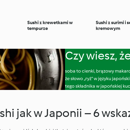
Sushi z krewetkami w
Sushi z surimi i 
tempurze
kremowym
Czy wiesz, ż
soba to cienki, brązowy makar
że słowo „ryż” w języku japońs
tego składnika w japońskiej ku
ushi jak w Japonii – 6 ws