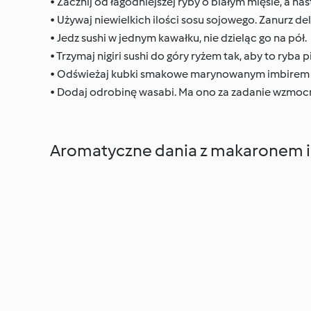
• Zacznij od łagodniejszej ryby o białym mięsie, a nas
• Używaj niewielkich ilości sosu sojowego. Zanurz de
• Jedz sushi w jednym kawałku, nie dzieląc go na pół.
• Trzymaj nigiri sushi do góry ryżem tak, aby to ryba
• Odświeżaj kubki smakowe marynowanym imbirem 
• Dodaj odrobinę wasabi. Ma ono za zadanie wzmocni
Aromatyczne dania z makaronem i