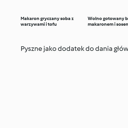
Makaron gryczany soba z
Wolno gotowany b
warzywami i tofu
makaronem i sose
(z osłoną noża mik
Pyszne jako dodatek do dania głó