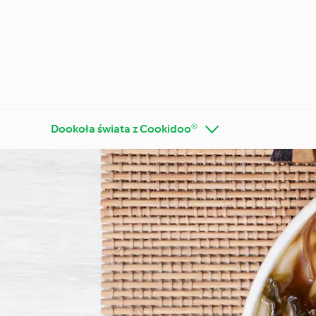
Dookoła świata z Cookidoo®
Poznaj platformę
Thermo
Cookidoo®
wskazó
Diety i trendy kulinarne
Specjal