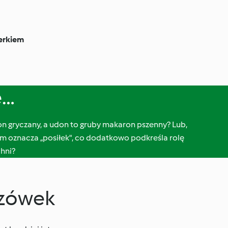
serkiem
e…
on gryczany, a udon to gruby makaron pszenny? Lub,
kim oznacza „posiłek", co dodatkowo podkreśla rolę
chni?
kazówek