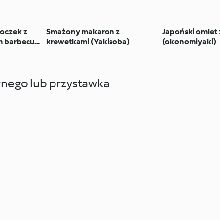
oczek z
Smażony makaron z
Japoński omlet 
m barbecue
krewetkami (Yakisoba)
(okonomiyaki)
sującego)
wnego lub przystawka