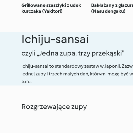
Grillowane szaszłyki z udek
Bakłażany z glazur
kurczaka (Yakitori)
(Nasu dengaku)
Ichiju-sansai
czyli „Jedna zupa, trzy przekąski"
Ichiju-sansai to standardowy zestaw w Japonii. Zazwyc
jednej zupy i trzech małych dań, którymi mogą być wa
tofu.
Rozgrzewające zupy