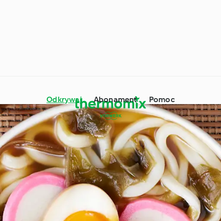
Odkrywaj
Abonament
Pomoc
mix® - porady i
wki
Składniki
Dookoła świata z
ne okazje i pory roku
Cookidoo®