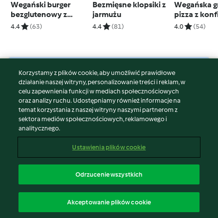
Wegański burger
Bezmięsne klopsiki z
Wegańska g
bezglutenowy z
jarmużu
pizza z konf
portobello
czerwonej ce
4.4
(63)
4.4
(81)
4.0
(54)
brokułami
Korzystamy z plików cookie, aby umożliwić prawidłowe
© Copyright 2026
działanie naszej witryny, personalizowanie treści i reklam, w
celu zapewnienia funkcji w mediach społecznościowych
Warunki korzystania
oraz analizy ruchu. Udostępniamy również informacje na
Polityka prywatności
temat korzystania z naszej witryny naszymi partnerom z
Disclaimer
sektora mediów społecznościowych, reklamowego i
analitycznego.
Znak wydawcy
Pliki cookie
Ustawienia plików cookie
Zgłoś treść
Odstąp od umowy
Odrzucenie wszystkich
Oświadczenie o dostępności
polski
Akceptowanie plików cookie