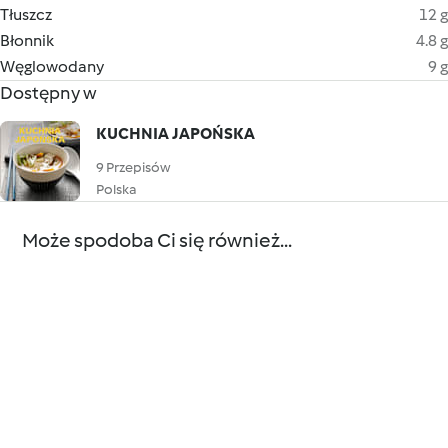
Tłuszcz
12 g
Błonnik
4.8 g
Węglowodany
9 g
Dostępny w
KUCHNIA JAPOŃSKA
9 Przepisów
Polska
Może spodoba Ci się również...