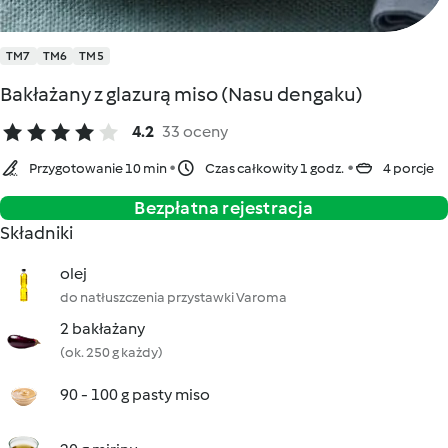
TM7
TM6
TM5
Bakłażany z glazurą miso (Nasu dengaku)
4.2
33 oceny
Przygotowanie 10 min
Czas całkowity 1 godz.
4 porcje
Bezpłatna rejestracja
Składniki
olej
do natłuszczenia przystawki Varoma
2 bakłażany
(ok. 250 g każdy)
90 - 100 g pasty miso