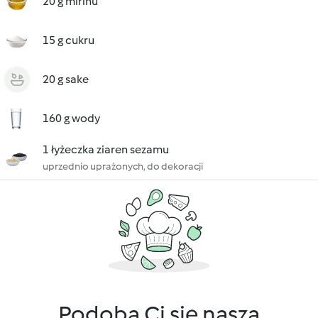
20 g mirinu
15 g cukru
20 g sake
160 g wody
1 łyżeczka ziaren sezamu
uprzednio uprażonych, do dekoracji
Podoba Ci się nasza