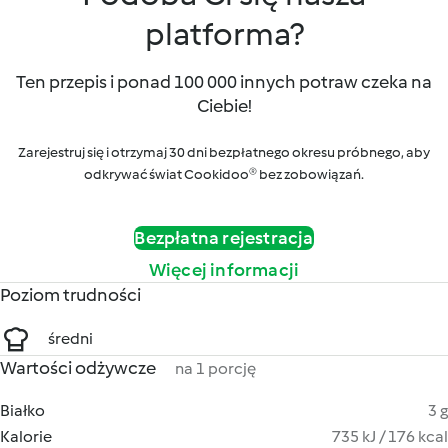
platforma?
Ten przepis i ponad 100 000 innych potraw czeka na
Ciebie!
Zarejestruj się i otrzymaj 30 dni bezpłatnego okresu próbnego, aby
odkrywać świat Cookidoo® bez zobowiązań.
Bezpłatna rejestracja
Więcej informacji
Poziom trudności
średni
Wartości odżywcze
na 1 porcję
Białko
3 g
Kalorie
735 kJ / 176 kcal