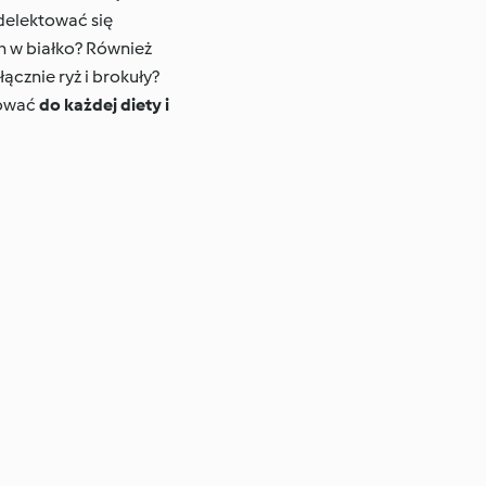
delektować się
h w białko? Również
ącznie ryż i brokuły?
sować
do każdej diety i