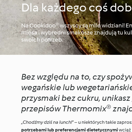
Dla każdego coś do
Na Cookidoo® wszyscy są mile widziani! Ent
mięsa i wybredni smakosze znajdują tu ku
swoich potrzeb.
Bez względu na to, czy spoży
wegańskie lub wegetariańskie
przysmaki bez cukru, unikasz
przepisów Thermomix® znajdz
„Chodźmy dziś na lunch!”
– u niektórych takie zapro
potrzebami lub preferencjami dietetycznymi
wciąż 