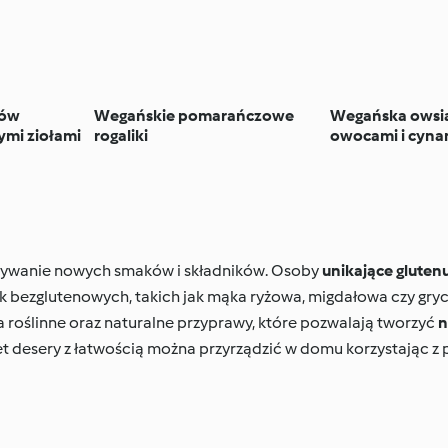
hów
Wegańskie pomarańczowe
Wegańska owsi
ymi ziołami
rogaliki
owocami i cyn
rywanie nowych smaków i składników. Osoby
unikające gluten
k bezglutenowych, takich jak mąka ryżowa, migdałowa czy gry
a roślinne oraz naturalne przyprawy, które pozwalają tworzyć
n
t desery z łatwością można przyrządzić w domu korzystając z 