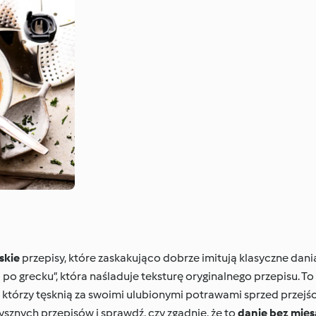
skie
przepisy, które zaskakująco dobrze imitują klasyczne dan
 po grecku”, która naśladuje teksturę oryginalnego przepisu. T
, którzy tęsknią za swoimi ulubionymi potrawami sprzed przejści
ysznych przepisów i sprawdź, czy zgadnie, że to
danie bez mięs