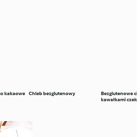
to kakaowe
Chleb bezglutenowy
Bezglutenowe ci
kawałkami czek