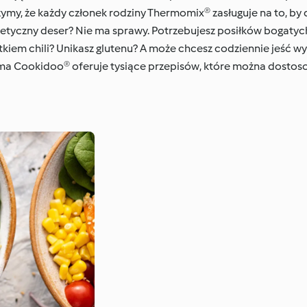
my, że każdy członek rodziny Thermomix® zasługuje na to, by 
tetyczny deser? Nie ma sprawy. Potrzebujesz posiłków bogatyc
tkiem chili? Unikasz glutenu? A może chcesz codziennie jeść wył
forma Cookidoo® oferuje tysiące przepisów, które można dosto