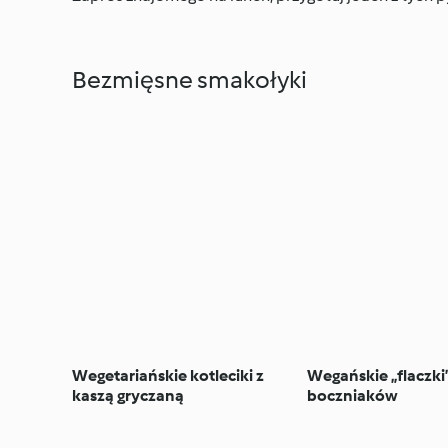
Bezmięsne smakołyki
Wegetariańskie kotleciki z
Wegańskie „flaczki”
kaszą gryczaną
boczniaków