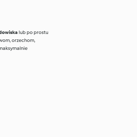
dowiska
lub po prostu
zywom, orzechom,
 maksymalnie