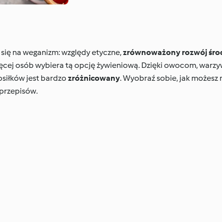
 się na weganizm: względy etyczne,
zrównoważony rozwój śro
ięcej osób wybiera tą opcję żywieniową. Dzięki owocom, war
siłków jest bardzo
zróżnicowany
. Wyobraź sobie, jak możesz
 przepisów.