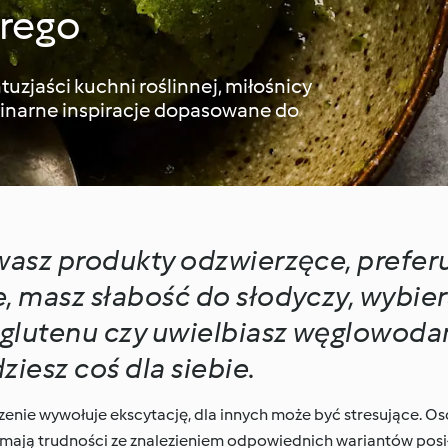
brego
uzjaści kuchni roślinnej, miłośnicy
linarne inspiracje dopasowane do
wasz produkty odzwierzęce, prefer
, masz słabość do słodyczy, wybie
 glutenu czy uwielbiasz węglowoda
iesz coś dla siebie.
szenie wywołuje ekscytację, dla innych może być stresujące. O
mają trudności ze znalezieniem odpowiednich wariantów posił