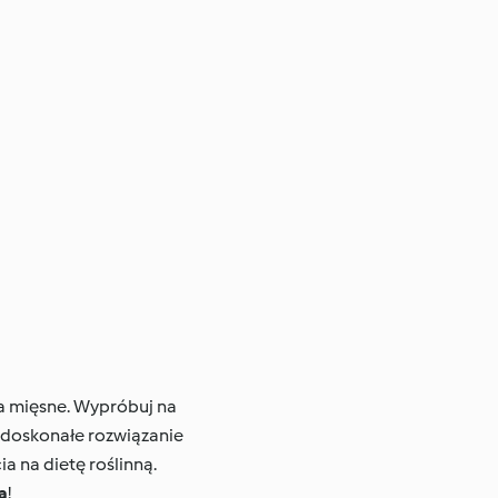
ia mięsne. Wypróbuj na
o doskonałe rozwiązanie
a na dietę roślinną.
a
!