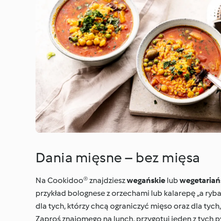
Dania mięsne – bez mięsa
Na Cookidoo® znajdziesz
wegańskie
lub
wegetariań
przykład bolognese z orzechami lub kalarepę „a ryba
dla tych, którzy chcą ograniczyć mięso oraz dla tych
Zaproś znajomego na lunch, przygotuj jeden z tych p