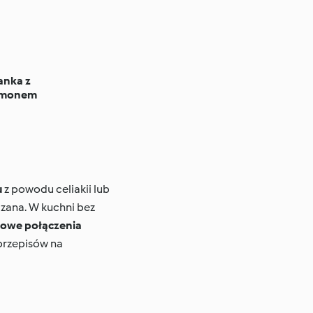
anka z
amonem
u
z powodu celiakii lub
czana. W kuchni bez
owe połączenia
przepisów na