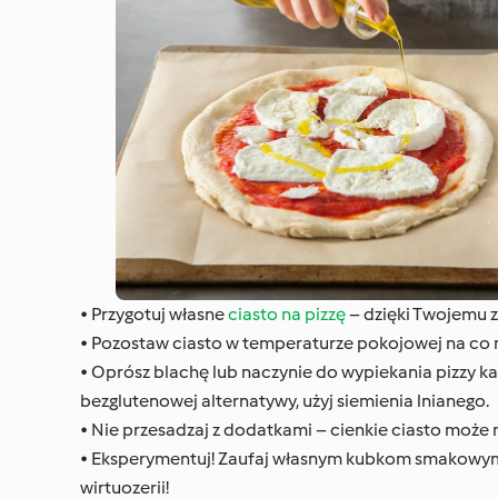
• Przygotuj własne
ciasto na pizzę
– dzięki Twojemu z
• Pozostaw ciasto w temperaturze pokojowej na co n
• Oprósz blachę lub naczynie do wypiekania pizzy kasz
bezglutenowej alternatywy, użyj siemienia lnianego.
• Nie przesadzaj z dodatkami – cienkie ciasto może n
• Eksperymentuj! Zaufaj własnym kubkom smakowym i
wirtuozerii!