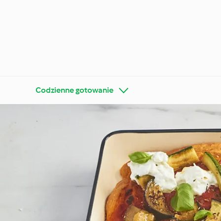
Codzienne gotowanie
Poznaj platformę
Thermo
Cookidoo®
wskazó
Diety i trendy kulinarne
Specjal