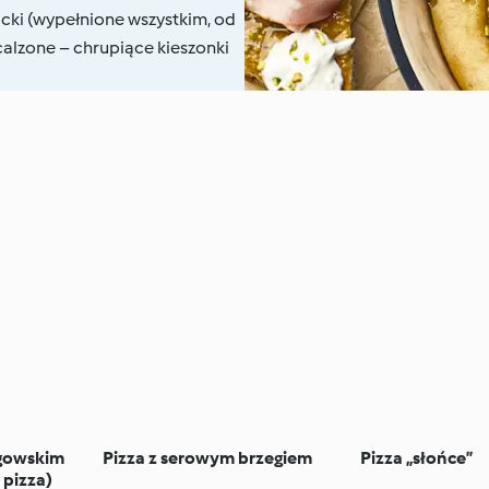
cki (wypełnione wszystkim, od
 calzone – chrupiące kieszonki
agowskim
Pizza z serowym brzegiem
Pizza „słońce”
 pizza)