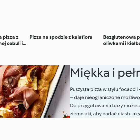
 pizza z
Pizza na spodzie z kalafiora
Bezglutenowa p
ej cebuli i
oliwkami i kieł
Miękka i pe
Puszysta pizza w stylu focacci
– daje nieograniczone możliwo
Do przygotowania bazy możesz w
ziemniaki, aby nadać ciastu aks