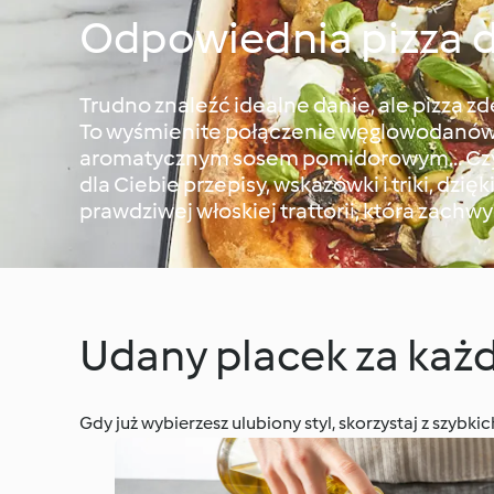
Odpowiednia pizza d
Trudno znaleźć idealne danie, ale pizza zd
To wyśmienite połączenie węglowodanów i
aromatycznym sosem pomidorowym… Czy 
dla Ciebie przepisy, wskazówki i triki, dzię
prawdziwej włoskiej trattorii, która zachw
Udany placek za ka
Gdy już wybierzesz ulubiony styl, skorzystaj z szybk