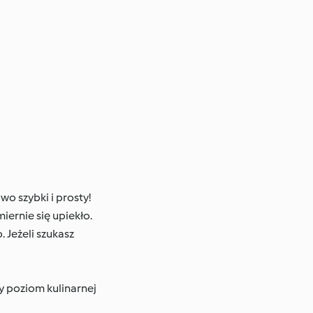
o szybki i prosty!
ernie się upiekło.
. Jeżeli szukasz
y poziom kulinarnej