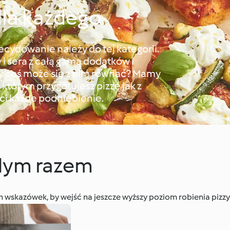
la każdego
ecydowanie należy do tej kategorii.
 sera z całą gamą dodatków i
coś może się z nim równać? Mamy
ki którym przygotujesz pizzę jak z
yci każde podniebienie.
żdym razem
ich wskazówek, by wejść na jeszcze wyższy poziom robienia pizzy