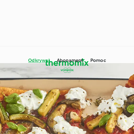
Odkrywaj
Abonament
Pomoc
mix® - porady i
wki
Składniki
Dookoła świata z
ne okazje i pory roku
Cookidoo®