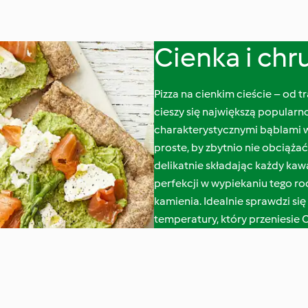
Cienka i chr
Pizza na cienkim cieście – od t
cieszy się największą popularn
charakterystycznymi bąblami 
proste, by zbytnio nie obciążać 
delikatnie składając każdy kawa
perfekcji w wypiekaniu tego ro
kamienia. Idealnie sprawdzi się
temperatury, który przeniesie 