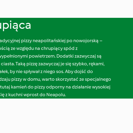
upiąca
radycyjnej pizzy neapolitańskiej po nowojorską –
ością ze względu na chrupiący spód z
wypełnionymi powietrzem. Dodatki zazwyczaj są
ciasta. Taką pizzę zazwyczaj je się szybko, rękami,
łek, by nie spływał z niego sos. Aby dojść do
dzaju pizzy w domu, warto skorzystać ze specjalnego
 tutaj kamień do pizzy odporny na działanie wysokiej
Cię z kuchni wprost do Neapolu.