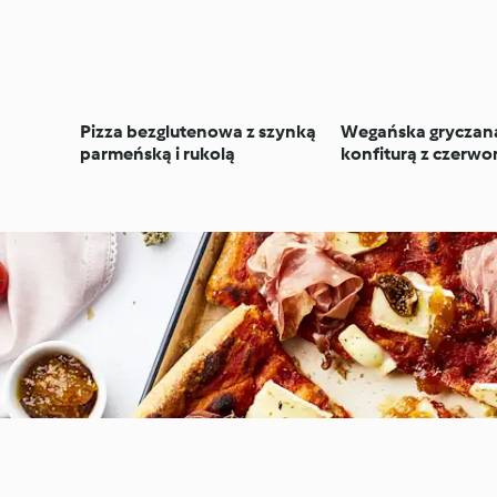
Pizza bezglutenowa z szynką
Wegańska gryczana
parmeńską i rukolą
konfiturą z czerwon
brokułami