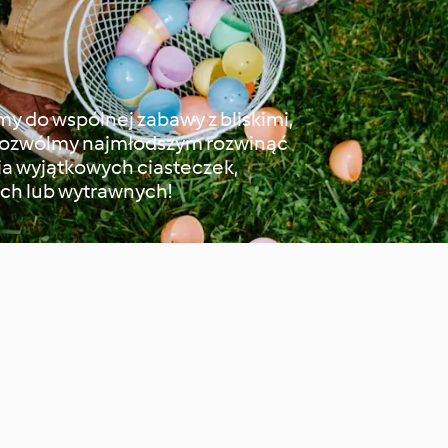
 do wspólnej zabawy z bliskimi,
 Pozwólmy najmłodszym rozwinąć
a wyjątkowych ciasteczek,
ich lub wytrawnych!