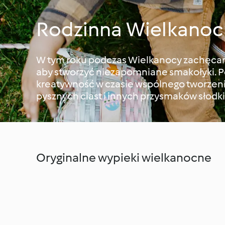
Rodzinna Wielkanoc
W tym roku podczas Wielkanocy zachęcamy
aby stworzyć niezapomniane smakołyki.
kreatywność w czasie wspólnego tworzeni
pysznych ciast i innych przysmaków słodk
Oryginalne wypieki wielkanocne