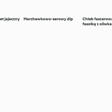
et jajeczny
Marchewkowo-serowy dip
Chleb faszerowa
fasolką z oliwk