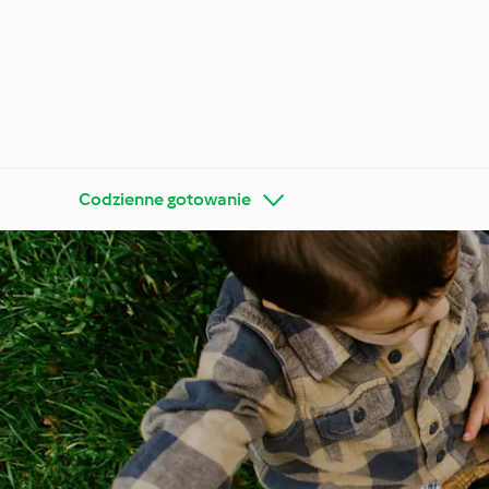
Codzienne gotowanie
Poznaj platformę
Thermo
Cookidoo®
wskazó
Diety i trendy kulinarne
Specjal