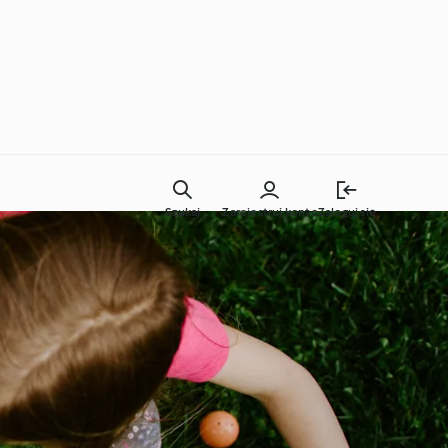
Szukaj
Zarejestruj konto
Zaloguj się
Codzienne gotowanie
Techniki kulinarne