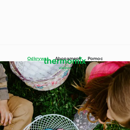
Odkrywaj
Abonament
Pomoc
mix® - porady i
wki
Składniki
Dookoła świata z
ne okazje i pory roku
Cookidoo®