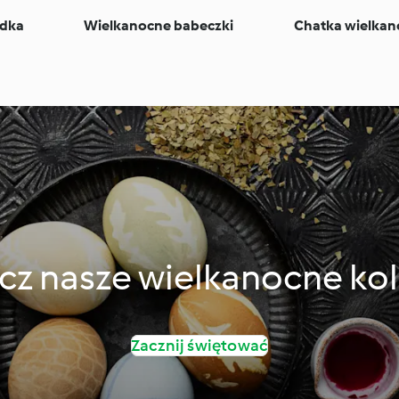
zdka
Wielkanocne babeczki
Chatka wielkan
cz nasze wielkanocne kol
Zacznij świętować