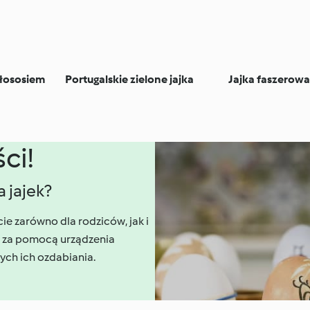
 łososiem
Portugalskie zielone jajka
Jajka faszerow
ci!
 jajek?
ie zarówno dla rodziców, jak i
ka za pomocą urządzenia
ch ich ozdabiania.