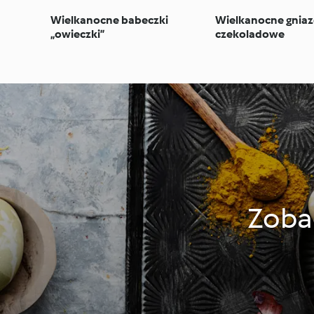
Wielkanocne babeczki
Wielkanocne gnia
„owieczki”
czekoladowe
Zoba