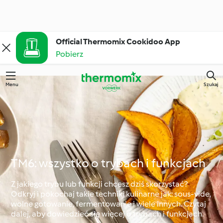
Official Thermomix Cookidoo App
Pobierz
Menu
Szukaj
TM6: wszystko o trybach i funkcjach
Z jakiego trybu lub funkcji chcesz dziś skorzystać?
Odkryj i pokochaj takie techniki kulinarne jak: sous-vide,
wolne gotowanie, fermentowanie i wiele innych. Czytaj
dalej, aby dowiedzieć się więcej o trybach i funkcjach.