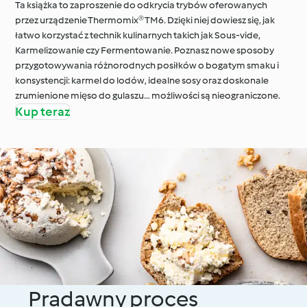
Ta książka to zaproszenie do odkrycia trybów oferowanych
przez urządzenie Thermomix® TM6. Dzięki niej dowiesz się, jak
łatwo korzystać z technik kulinarnych takich jak Sous-vide,
Karmelizowanie czy Fermentowanie. Poznasz nowe sposoby
przygotowywania różnorodnych posiłków o bogatym smaku i
konsystencji: karmel do lodów, idealne sosy oraz doskonale
zrumienione mięso do gulaszu… możliwości są nieograniczone.
Kup teraz
Pradawny proces