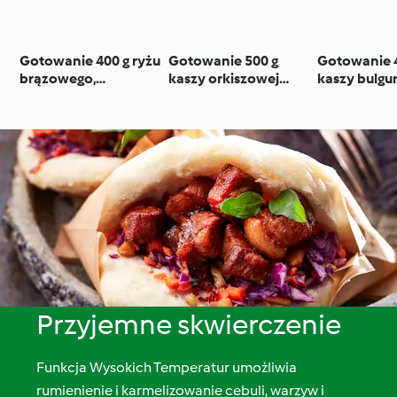
Gotowanie 400 g ryżu
Gotowanie 500 g
Gotowanie 
brązowego,
kaszy orkiszowej
kaszy bulgu
długoziarnistego
pęczak
Przyjemne skwierczenie
Funkcja Wysokich Temperatur umożliwia
rumienienie i karmelizowanie cebuli, warzyw i