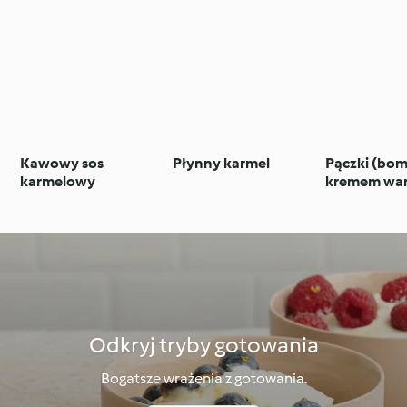
Kawowy sos
Płynny karmel
Pączki (bom
karmelowy
kremem wa
w karmelow
skorupce
Odkryj tryby gotowania
Bogatsze wrażenia z gotowania.