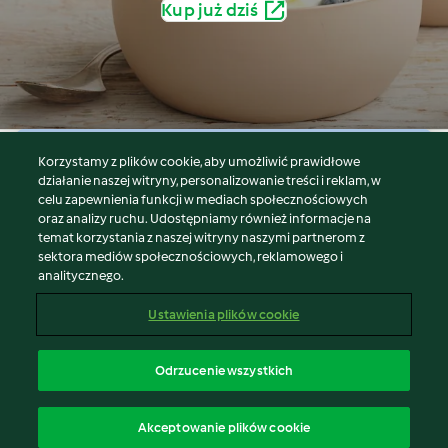
Kup już dziś
Korzystamy z plików cookie, aby umożliwić prawidłowe
© Copyright 2026
działanie naszej witryny, personalizowanie treści i reklam, w
celu zapewnienia funkcji w mediach społecznościowych
Warunki korzystania
oraz analizy ruchu. Udostępniamy również informacje na
Polityka prywatności
temat korzystania z naszej witryny naszymi partnerom z
Disclaimer
sektora mediów społecznościowych, reklamowego i
analitycznego.
Znak wydawcy
Pliki cookie
Ustawienia plików cookie
Zgłoś treść
Odstąp od umowy
Odrzucenie wszystkich
Oświadczenie o dostępności
polski
Akceptowanie plików cookie