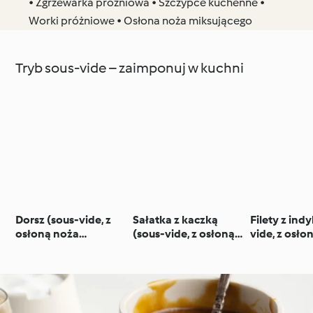
• Zgrzewarka próżniowa • Szczypce kuchenne •
Worki próżniowe • Osłona noża miksującego
Tryb sous-vide – zaimponuj w kuchni
Dorsz (sous-vide, z
Sałatka z kaczką
Filety z ind
osłoną noża
(sous-vide, z osłoną
vide, z osło
miksującego) z purée
noża miksującego) i
miksującego
ziemniaczanym
sosem borówkowym
cytrusowej
marynacie