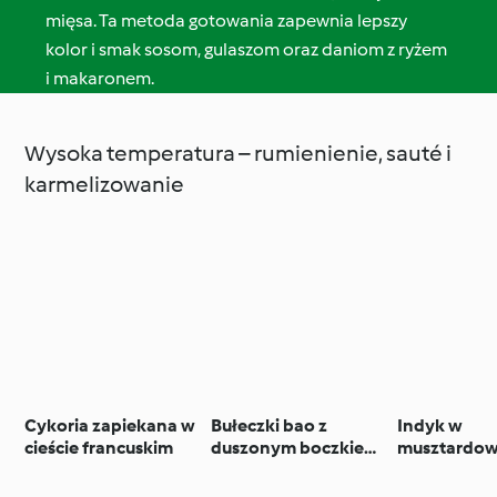
mięsa. Ta metoda gotowania zapewnia lepszy
kolor i smak sosom, gulaszom oraz daniom z ryżem
i makaronem.
Wysoka ​temperatura – rumienienie, sauté i
karmelizowanie
Cykoria zapiekana w
Bułeczki bao z
Indyk w
cieście francuskim
duszonym boczkiem i
musztardow
sałatką z czerwonej
śmietanowy
kapusty i orzeszków
kluskami